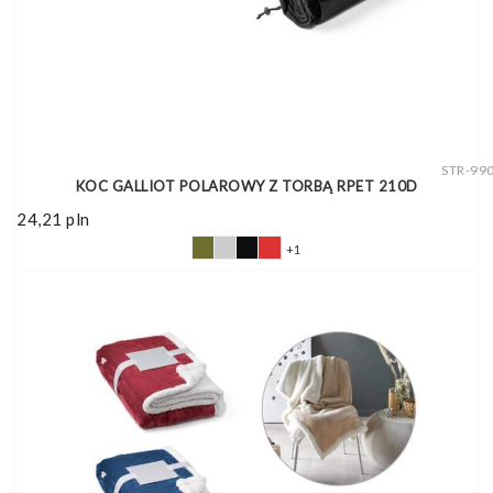
STR-99
KOC GALLIOT POLAROWY Z TORBĄ RPET 210D
24,21
pln
+1