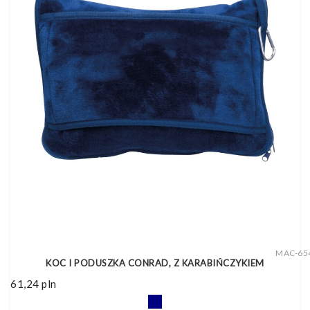
MAC-65
KOC I PODUSZKA CONRAD, Z KARABIŃCZYKIEM
61,24
pln