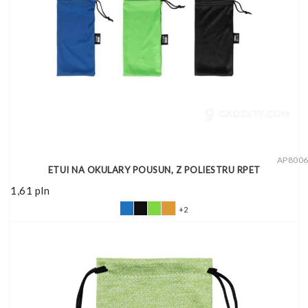
AP800
ETUI NA OKULARY POUSUN, Z POLIESTRU RPET
1,61
pln
+2