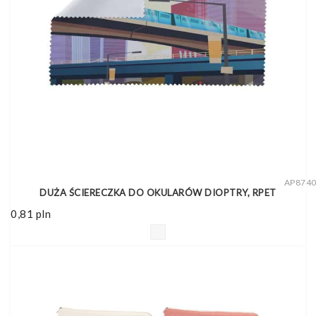
AP874
DUŻA ŚCIERECZKA DO OKULARÓW DIOPTRY, RPET
0,81
pln