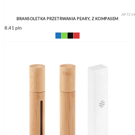
AP721
BRANSOLETKA PRZETRWANIA PEARY, Z KOMPASEM
8,41
pln