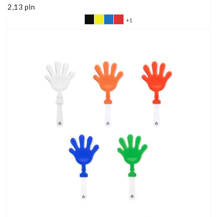
2,13
pln
+1