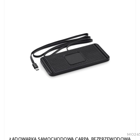
MO26
ŁADOWARKA SAMOCHODOWA CARPA, BEZPRZEWODOWA