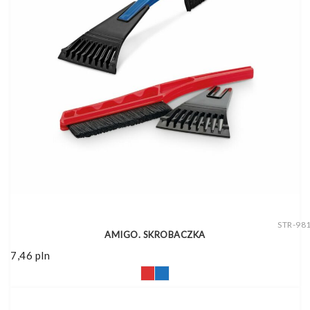
STR-98
AMIGO. SKROBACZKA
7,46
pln