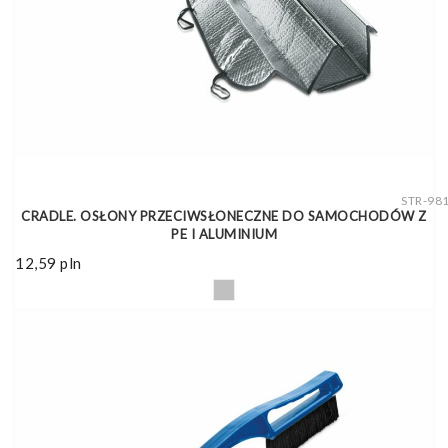
STR-98
CRADLE. OSŁONY PRZECIWSŁONECZNE DO SAMOCHODÓW Z
PE I ALUMINIUM
12,59
pln