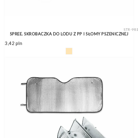
STR-98
SPREE. SKROBACZKA DO LODU Z PP I SŁOMY PSZENICZNEJ
3,42
pln