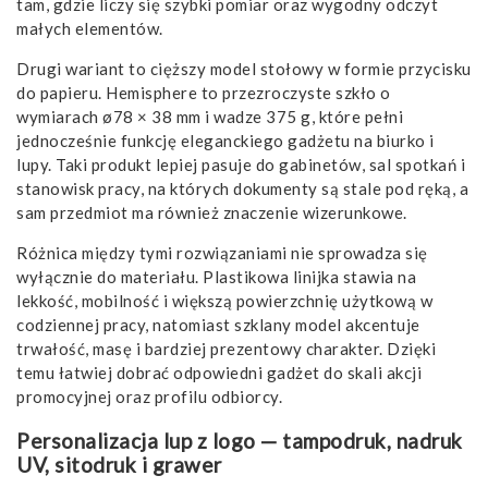
tam, gdzie liczy się szybki pomiar oraz wygodny odczyt
małych elementów.
Drugi wariant to cięższy model stołowy w formie przycisku
do papieru. Hemisphere to przezroczyste szkło o
wymiarach ø78 × 38 mm i wadze 375 g, które pełni
jednocześnie funkcję eleganckiego gadżetu na biurko i
lupy. Taki produkt lepiej pasuje do gabinetów, sal spotkań i
stanowisk pracy, na których dokumenty są stale pod ręką, a
sam przedmiot ma również znaczenie wizerunkowe.
Różnica między tymi rozwiązaniami nie sprowadza się
wyłącznie do materiału. Plastikowa linijka stawia na
lekkość, mobilność i większą powierzchnię użytkową w
codziennej pracy, natomiast szklany model akcentuje
trwałość, masę i bardziej prezentowy charakter. Dzięki
temu łatwiej dobrać odpowiedni gadżet do skali akcji
promocyjnej oraz profilu odbiorcy.
Personalizacja lup z logo — tampodruk, nadruk
UV, sitodruk i grawer