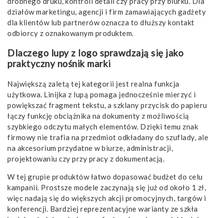
drobnego druku, kontroli detali czy pracy przy biurku. Dla
działów marketingu, agencji i firm zamawiających gadżety
dla klientów lub partnerów oznacza to dłuższy kontakt
odbiorcy z oznakowanym produktem.
Dlaczego lupy z logo sprawdzają się jako
praktyczny nośnik marki
Największą zaletą tej kategorii jest realna funkcja
użytkowa. Linijka z lupą pomaga jednocześnie mierzyć i
powiększać fragment tekstu, a szklany przycisk do papieru
łączy funkcję obciążnika na dokumenty z możliwością
szybkiego odczytu małych elementów. Dzięki temu znak
firmowy nie trafia na przedmiot odkładany do szuflady, ale
na akcesorium przydatne w biurze, administracji,
projektowaniu czy przy pracy z dokumentacją.
W tej grupie produktów łatwo dopasować budżet do celu
kampanii. Prostsze modele zaczynają się już od około 1 zł,
więc nadają się do większych akcji promocyjnych, targów i
konferencji. Bardziej reprezentacyjne warianty ze szkła