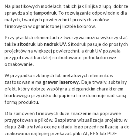
Na plastikowych modelach, takich jak linijka z lupą, dobrze
sprawdza się
tampodruk
. To rozwiązanie odpowiednie dla
małych, twardych powierzchni i prostych znaków
firmowych w ograniczonej liczbie kolorów.
Przy płaskich elementach z tworzywa można wykorzystać
także
sitodruk
lub
nadruk UV
. Sitodruk pasuje do prostych
projektów na większej powierzchni, a druk UV pozwala
przygotować bardziej rozbudowane, pełnokolorowe
oznakowanie.
W przypadku szklanych lub metalowych elementów
zastosowanie ma
grawer laserowy
. Daje trwały, subtelny
efekt, który dobrze współgra z eleganckim charakterem
biurkowego przycisku do papieru i nie dominuje nad samą
formą produktu.
Dla zamówień firmowych duże znaczenie ma poprawne
przygotowanie plików. Bezpłatna wizualizacja projektu w
ciągu 24h ułatwia ocenę układu logo przed realizacją, a do
znakowania najlepiej przekazać pliki AI, EPS lub PDF