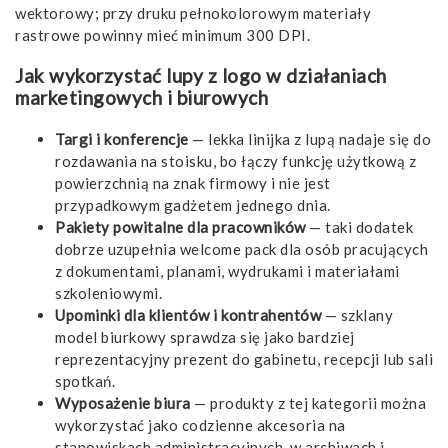
wektorowy; przy druku pełnokolorowym materiały
rastrowe powinny mieć minimum 300 DPI.
Jak wykorzystać lupy z logo w działaniach
marketingowych i biurowych
Targi i konferencje
— lekka linijka z lupą nadaje się do
rozdawania na stoisku, bo łączy funkcję użytkową z
powierzchnią na znak firmowy i nie jest
przypadkowym gadżetem jednego dnia.
Pakiety powitalne dla pracowników
— taki dodatek
dobrze uzupełnia welcome pack dla osób pracujących
z dokumentami, planami, wydrukami i materiałami
szkoleniowymi.
Upominki dla klientów i kontrahentów
— szklany
model biurkowy sprawdza się jako bardziej
reprezentacyjny prezent do gabinetu, recepcji lub sali
spotkań.
Wyposażenie biura
— produkty z tej kategorii można
wykorzystać jako codzienne akcesoria na
stanowiskach administracyjnych, w archiwach i