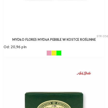
STR-35
MYDŁO FLORES MYDŁA PEBBLE W KOSTCE ROŚLINNE
Od:
20,96
pln