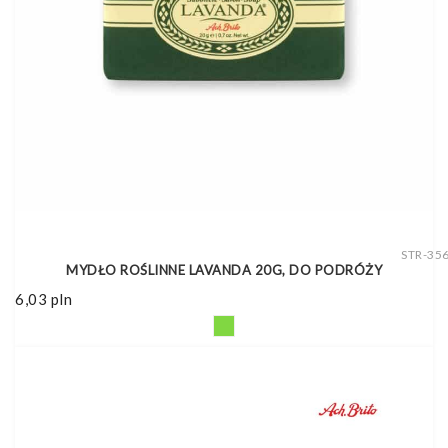
STR-35
MYDŁO ROŚLINNE LAVANDA 20G, DO PODRÓŻY
6,03
pln