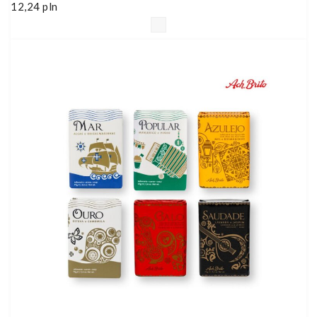
12,24
pln