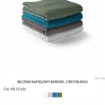
STR-99
RĘCZNIK KĄPIELOWY BARDEM, Z RECYKLINGU
Od:
48,15
pln