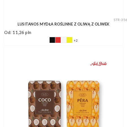
STR-35
LUSITANOS MYDŁA ROŚLINNE Z OLIWĄ Z OLIWEK
Od:
11,26
pln
+2