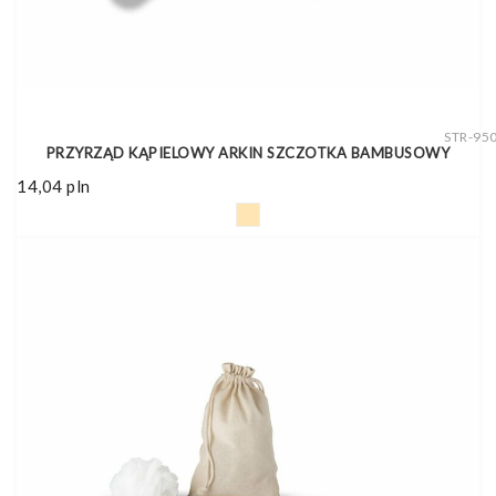
STR-95
PRZYRZĄD KĄPIELOWY ARKIN SZCZOTKA BAMBUSOWY
14,04
pln