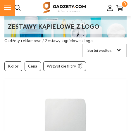
0
ZESTAWY KĄPIELOWE Z LOGO
Gadżety reklamowe
/
Zestawy kąpielowe z logo
Kolor
Cena
Wszystkie filtry