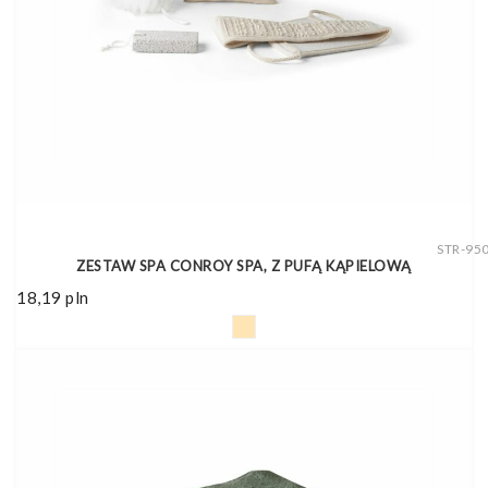
STR-95
ZESTAW SPA CONROY SPA, Z PUFĄ KĄPIELOWĄ
18,19
pln