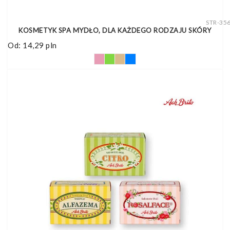
STR-35
KOSMETYK SPA MYDŁO, DLA KAŻDEGO RODZAJU SKÓRY
Od:
14,29
pln