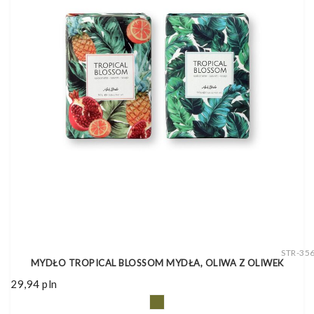
STR-35
MYDŁO TROPICAL BLOSSOM MYDŁA, OLIWA Z OLIWEK
29,94
pln