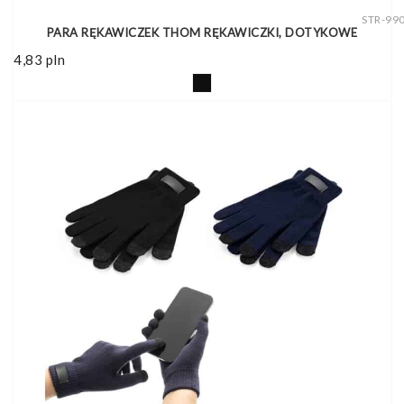
STR-99
PARA RĘKAWICZEK THOM RĘKAWICZKI, DOTYKOWE
4,83
pln