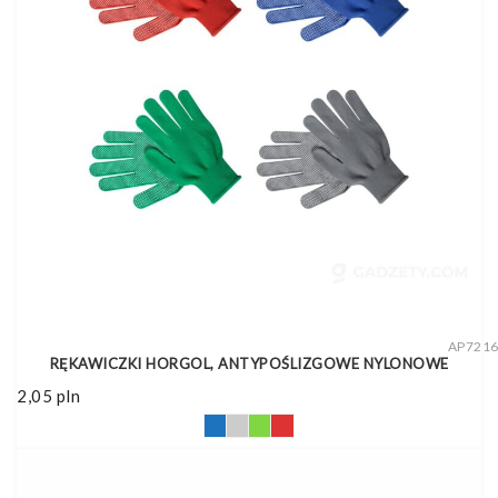
AP721
RĘKAWICZKI HORGOL, ANTYPOŚLIZGOWE NYLONOWE
2,05
pln