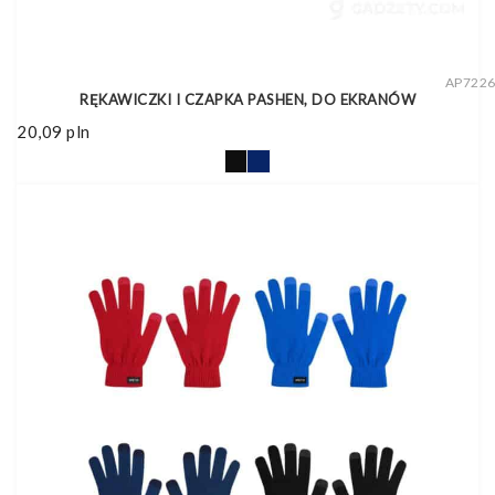
AP722
RĘKAWICZKI I CZAPKA PASHEN, DO EKRANÓW
20,09
pln