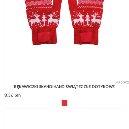
AP800
RĘKAWICZKI SKANDIHAND ŚWIĄTECZNE DOTYKOWE
8,36
pln