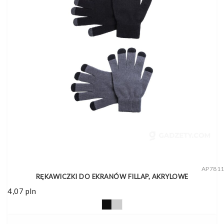
AP781
RĘKAWICZKI DO EKRANÓW FILLAP, AKRYLOWE
4,07
pln