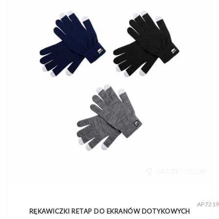
AP721
RĘKAWICZKI RETAP DO EKRANÓW DOTYKOWYCH