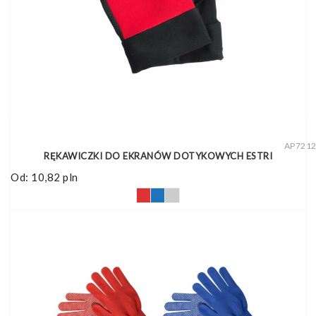
AP721
RĘKAWICZKI DO EKRANÓW DOTYKOWYCH ESTRI
Od:
10,82
pln