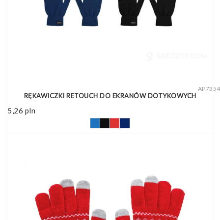
AP735
RĘKAWICZKI RETOUCH DO EKRANÓW DOTYKOWYCH
5,26
pln