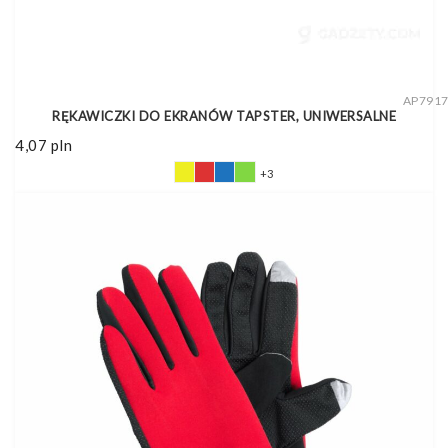
AP791
RĘKAWICZKI DO EKRANÓW TAPSTER, UNIWERSALNE
4,07
pln
+3