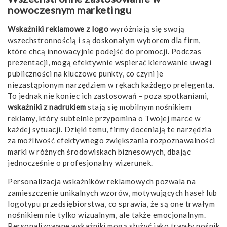
nowoczesnym marketingu
Wskaźniki reklamowe z logo
wyróżniają się swoją
wszechstronnością i są doskonałym wyborem dla firm,
które chcą innowacyjnie podejść do promocji. Podczas
prezentacji, mogą efektywnie wspierać kierowanie uwagi
publiczności na kluczowe punkty, co czyni je
niezastąpionym narzędziem w rękach każdego prelegenta.
To jednak nie koniec ich zastosowań – poza spotkaniami,
wskaźniki z nadrukiem
stają się mobilnym nośnikiem
reklamy, który subtelnie przypomina o Twojej marce w
każdej sytuacji. Dzięki temu, firmy doceniają te narzędzia
za możliwość efektywnego zwiększania rozpoznawalności
marki w różnych środowiskach biznesowych, dbając
jednocześnie o profesjonalny wizerunek.
Personalizacja wskaźników reklamowych pozwala na
zamieszczenie unikalnych wzorów, motywujących haseł lub
logotypu przedsiębiorstwa, co sprawia, że są one trwałym
nośnikiem nie tylko wizualnym, ale także emocjonalnym.
Personalizowane wskaźniki mogą służyć jako trwały nośnik