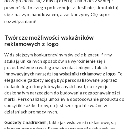
do zapoznania się z naszą ofertą. Znajdziesz w niej z
pewnością to czego potrzebujesz. Jeśli nie, skontaktuj
się z naszym handlowcem, a zaskoczymy Cię super
rozwiązaniami!
Twórcze możliwości wskaźników
reklamowych z logo
W dzisiejszym konkurencyjnym świecie biznesu, firmy
szukają unikalnych sposobów na wyróżnienie się i
pozostawienie trwałego wrażenia. Jednym z takich
innowacyjnych narzędzi są
wskaźniki reklamowe z logo
. Te
eleganckie gadżety mogą być personalizowane poprzez
dodanie logo firmy lub wybranych haseł, co czyni je
doskonałym narzędziem do budowania rozpoznawalności
marki. Personalizacja umożliwia dostosowanie produktu do
specyfiki każdej firmy, co jest szczególnie ważne w
działaniach promocyjnych.
Gadżety z nadrukiem
, takie jak wskaźniki reklamowe, są
nieocenione podczas licznych prezentacji w biurach, na