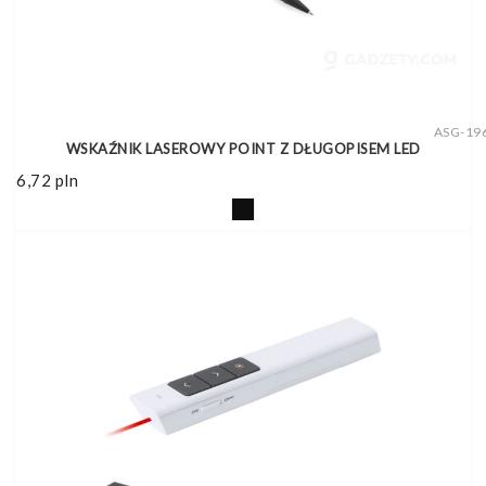
ASG-19
WSKAŹNIK LASEROWY POINT Z DŁUGOPISEM LED
6,72
pln