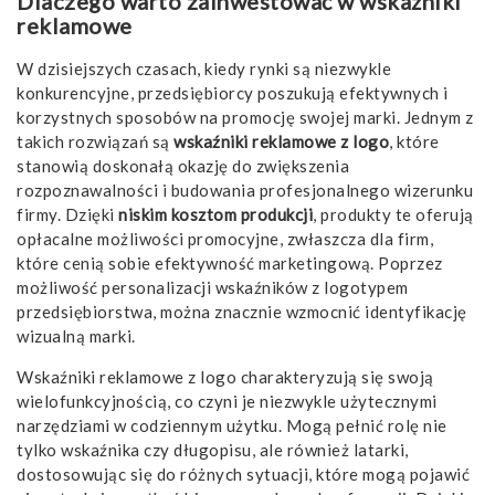
Dlaczego warto zainwestować w wskaźniki
reklamowe
W dzisiejszych czasach, kiedy rynki są niezwykle
konkurencyjne, przedsiębiorcy poszukują efektywnych i
korzystnych sposobów na promocję swojej marki. Jednym z
takich rozwiązań są
wskaźniki reklamowe z logo
, które
stanowią doskonałą okazję do zwiększenia
rozpoznawalności i budowania profesjonalnego wizerunku
firmy. Dzięki
niskim kosztom produkcji
, produkty te oferują
opłacalne możliwości promocyjne, zwłaszcza dla firm,
które cenią sobie efektywność marketingową. Poprzez
możliwość personalizacji wskaźników z logotypem
przedsiębiorstwa, można znacznie wzmocnić identyfikację
wizualną marki.
Wskaźniki reklamowe z logo charakteryzują się swoją
wielofunkcyjnością, co czyni je niezwykle użytecznymi
narzędziami w codziennym użytku. Mogą pełnić rolę nie
tylko wskaźnika czy długopisu, ale również latarki,
dostosowując się do różnych sytuacji, które mogą pojawić