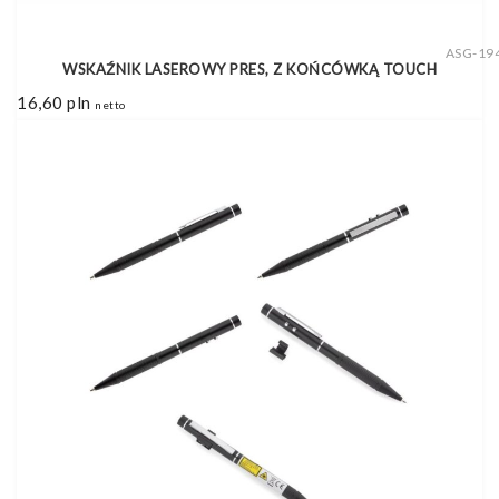
ASG-19
WSKAŹNIK LASEROWY PRES, Z KOŃCÓWKĄ TOUCH
16,60
pln
netto