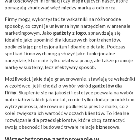
wartościowych informacji czy inspirujących haseł, które
pomagają zbudować więź między marką a odbiorcą.
Firmy mogą wykorzystać te wskaźniki na różnorodne
sposoby, co czyni je uniwersalnym narzędziem w arsenale
marketingowym. Jako
gadżety z logo
, sprawdzają się
idealnie jako upominki dla kluczowych kontrahentów,
podkreślając profesjonalizm i dbanie o detale. Podczas
spotkań firmowych mogą służyć jako funkcjonalne
narzędzie, które nie tylko ułatwia pracę, ale także promuje
markę w subtelny, lecz efektywny sposób.
Możliwości, jakie daje grawerowanie, stawiają te wskaźniki
w czołówce, jeśli chodzi o wybór wśród
gadżetów dla
firmy
. Skupienie się na jakości i estetyce pozwala na wybór
materiałów takich jak metal, co nie tylko dodaje produktom
wytrzymałości, ale również podkreśla prestiż marki, co z
kolei zwiększa ich wartość w oczach klientów. To idealne
rozwiązanie dla przedsiębiorstw, które chcą zaznaczyć
swoją obecność i budować trwałe relacje biznesowe.
Wszechstronne zastosowanie w