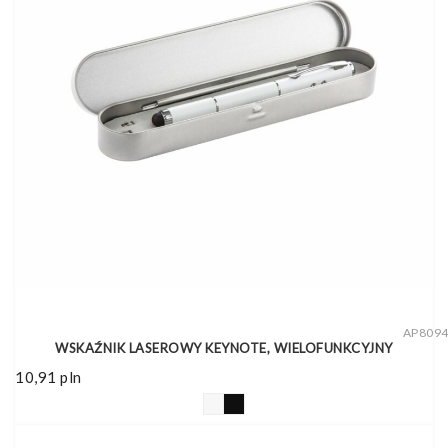
AP809
WSKAŹNIK LASEROWY KEYNOTE, WIELOFUNKCYJNY
10,91
pln