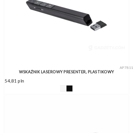
AP781
WSKAŹNIK LASEROWY PRESENTER, PLASTIKOWY
54,81
pln