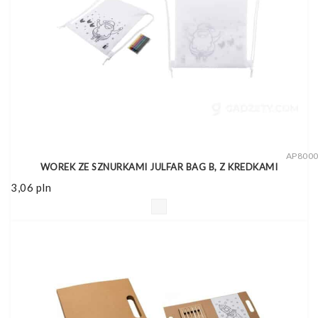
AP800
WOREK ZE SZNURKAMI JULFAR BAG B, Z KREDKAMI
3,06
pln