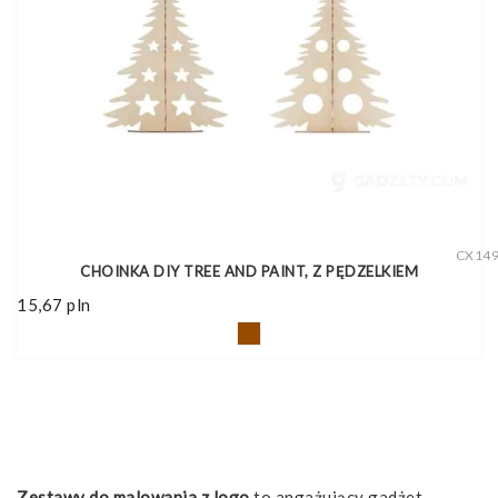
CX14
CHOINKA DIY TREE AND PAINT, Z PĘDZELKIEM
15,67
pln
Zestawy do malowania z logo
to angażujący gadżet