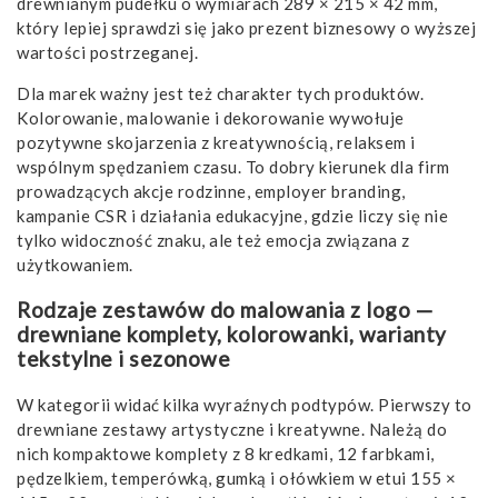
drewnianym pudełku o wymiarach 289 × 215 × 42 mm,
który lepiej sprawdzi się jako prezent biznesowy o wyższej
wartości postrzeganej.
Dla marek ważny jest też charakter tych produktów.
Kolorowanie, malowanie i dekorowanie wywołuje
pozytywne skojarzenia z kreatywnością, relaksem i
wspólnym spędzaniem czasu. To dobry kierunek dla firm
prowadzących akcje rodzinne, employer branding,
kampanie CSR i działania edukacyjne, gdzie liczy się nie
tylko widoczność znaku, ale też emocja związana z
użytkowaniem.
Rodzaje zestawów do malowania z logo —
drewniane komplety, kolorowanki, warianty
tekstylne i sezonowe
W kategorii widać kilka wyraźnych podtypów. Pierwszy to
drewniane zestawy artystyczne i kreatywne. Należą do
nich kompaktowe komplety z 8 kredkami, 12 farbkami,
pędzelkiem, temperówką, gumką i ołówkiem w etui 155 ×