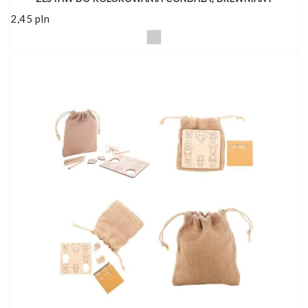
2,45
pln