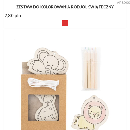
AP800
ZESTAW DO KOLOROWANIA RODJOL ŚWIĄTECZNY
2,80
pln