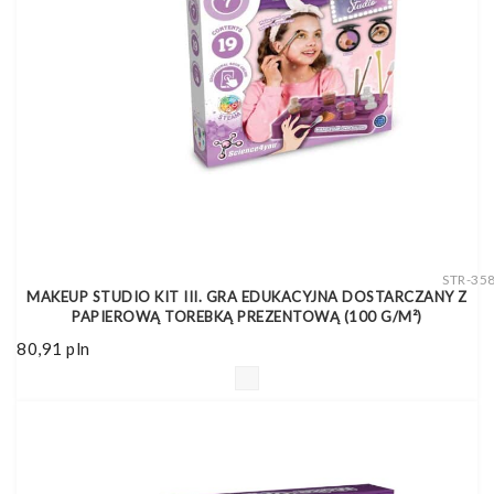
STR-35
MAKEUP STUDIO KIT III. GRA EDUKACYJNA DOSTARCZANY Z
PAPIEROWĄ TOREBKĄ PREZENTOWĄ (100 G/M²)
80,91
pln