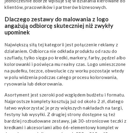
jednocześnie dobrze wpisuje się w działania kierowane do
klientów, pracowników i partnerów biznesowych.
Dlaczego zestawy do malowania z logo
angażują odbiorcę skuteczniej niż zwykły
upominek
Największą siłą tej kategorii jest połączenie reklamy z
działaniem. Odbiorca nie odkłada produktu od razu do
szuflady, tylko sięga po kredki, markery, farby, pędzel albo
kolorowanki i poświęca mu realny czas. Logo umieszczone
na pudełku, teczce, obwolucie czy worku pozostaje wtedy
w polu widzenia podczas całego procesu kolorowania,
rysowania lub dekorowania.
Asortyment jest szeroki pod względem budżetu i formatu.
Najprostsze komplety kosztują już od około 2 zł, dlatego
łatwo wykorzystać je przy większych nakładach na targi,
festyny lub wysyłki. Z drugiej strony dostępne są też
bardziej rozbudowane zestawy, jak 30-stronicowe teczki z
kredkami i akcesoriami albo 66-elementowy komplet w