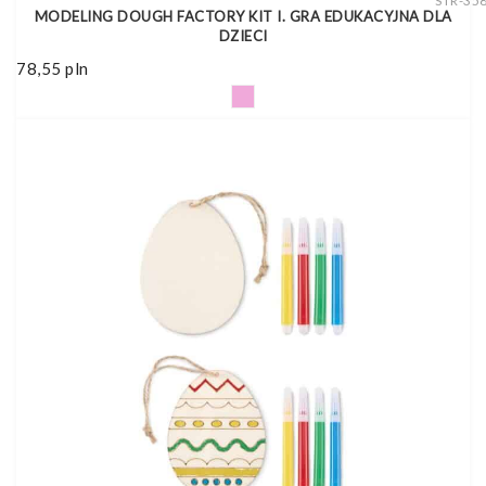
STR-35
MODELING DOUGH FACTORY KIT I. GRA EDUKACYJNA DLA
DZIECI
78,55
pln