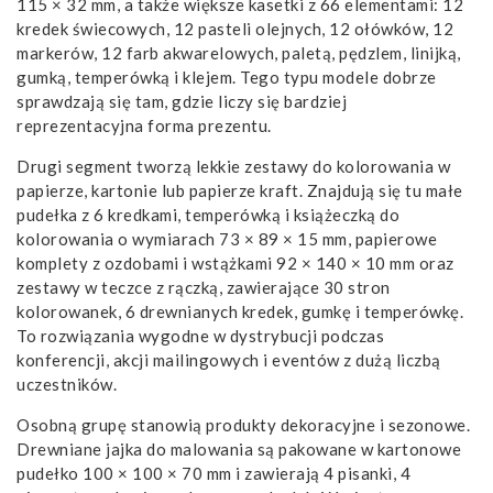
115 × 32 mm, a także większe kasetki z 66 elementami: 12
kredek świecowych, 12 pasteli olejnych, 12 ołówków, 12
markerów, 12 farb akwarelowych, paletą, pędzlem, linijką,
gumką, temperówką i klejem. Tego typu modele dobrze
sprawdzają się tam, gdzie liczy się bardziej
reprezentacyjna forma prezentu.
Drugi segment tworzą lekkie zestawy do kolorowania w
papierze, kartonie lub papierze kraft. Znajdują się tu małe
pudełka z 6 kredkami, temperówką i książeczką do
kolorowania o wymiarach 73 × 89 × 15 mm, papierowe
komplety z ozdobami i wstążkami 92 × 140 × 10 mm oraz
zestawy w teczce z rączką, zawierające 30 stron
kolorowanek, 6 drewnianych kredek, gumkę i temperówkę.
To rozwiązania wygodne w dystrybucji podczas
konferencji, akcji mailingowych i eventów z dużą liczbą
uczestników.
Osobną grupę stanowią produkty dekoracyjne i sezonowe.
Drewniane jajka do malowania są pakowane w kartonowe
pudełko 100 × 100 × 70 mm i zawierają 4 pisanki, 4