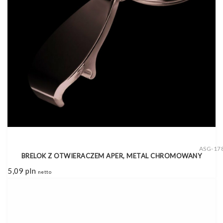
ASG-17
BRELOK Z OTWIERACZEM APER, METAL CHROMOWANY
5,09
pln
netto