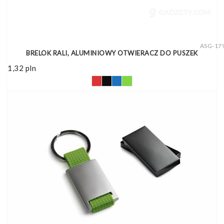
ASG-17
BRELOK RALI, ALUMINIOWY OTWIERACZ DO PUSZEK
1,32
pln