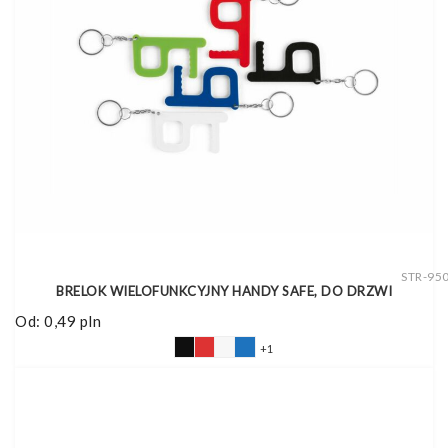
STR-95
BRELOK WIELOFUNKCYJNY HANDY SAFE, DO DRZWI
Od:
0,49
pln
+1