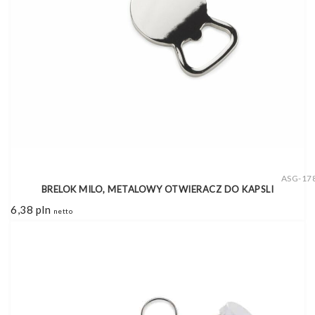
ASG-17
BRELOK MILO, METALOWY OTWIERACZ DO KAPSLI
6,38
pln
netto