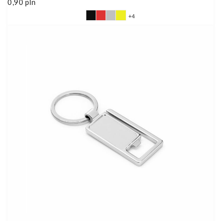
0,90
pln
+4