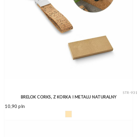
STR-93
BRELOK CORKS, Z KORKA I METALU NATURALNY
10,90
pln