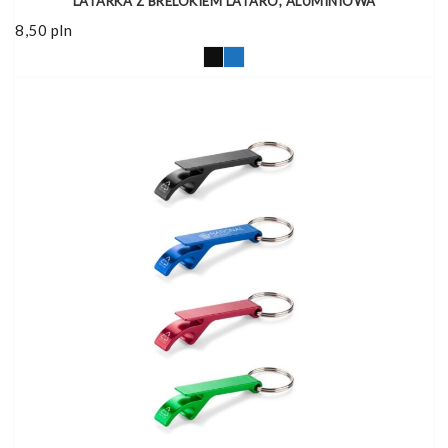
LATARKA Z BRELOKIEM LATARO, ALUMINIOWA
8,50
pln