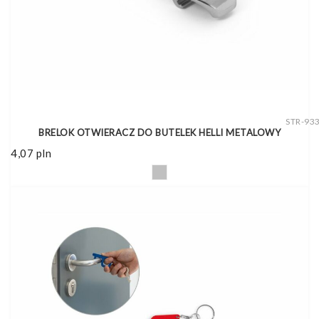
STR-93
BRELOK OTWIERACZ DO BUTELEK HELLI METALOWY
4,07
pln