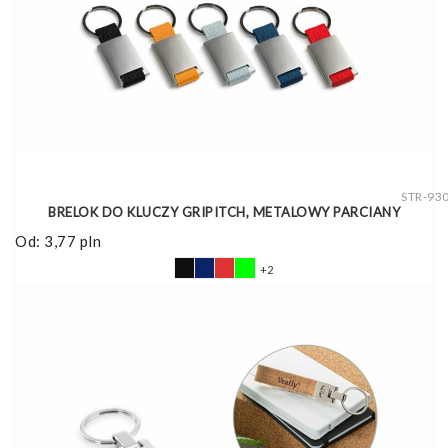
STR-93
BRELOK DO KLUCZY GRIPITCH, METALOWY PARCIANY
Od:
3,77
pln
+2