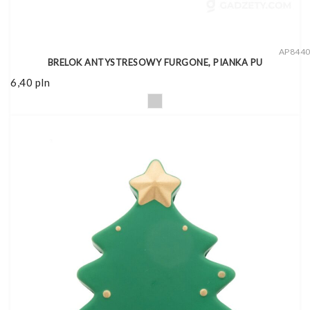
AP844
BRELOK ANTYSTRESOWY FURGONE, PIANKA PU
6,40
pln