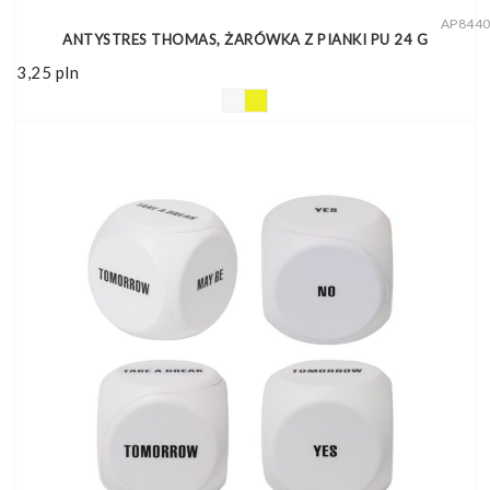
AP844
ANTYSTRES THOMAS, ŻARÓWKA Z PIANKI PU 24 G
3,25
pln