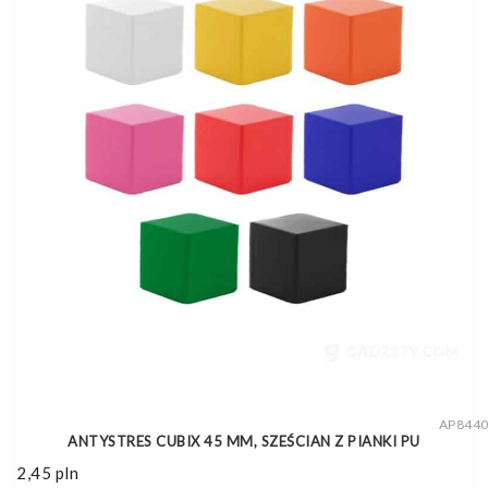
AP844
ANTYSTRES CUBIX 45 MM, SZEŚCIAN Z PIANKI PU
2,45
pln