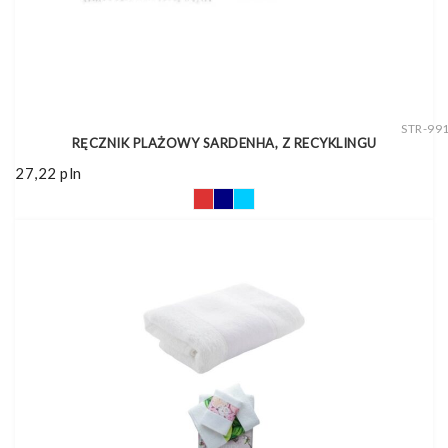
STR-99
RĘCZNIK PLAŻOWY SARDENHA, Z RECYKLINGU
27,22
pln