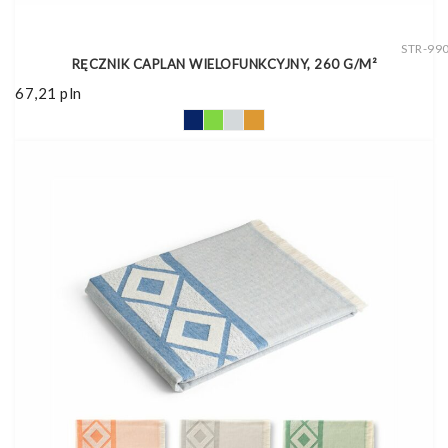
STR-99
RĘCZNIK CAPLAN WIELOFUNKCYJNY, 260 G/M²
67,21
pln