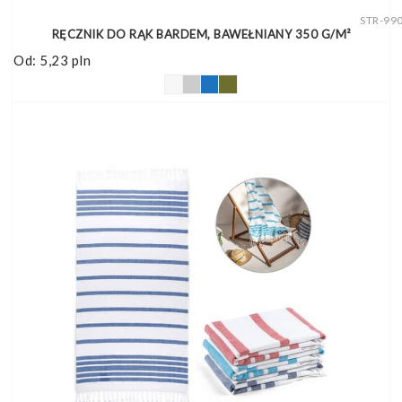
STR-99
RĘCZNIK DO RĄK BARDEM, BAWEŁNIANY 350 G/M²
Od:
5,23
pln