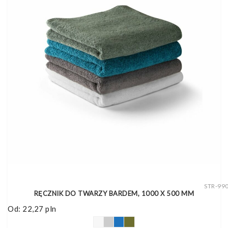
STR-99
RĘCZNIK DO TWARZY BARDEM, 1000 X 500 MM
Od:
22,27
pln