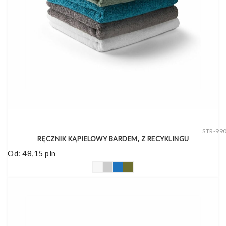
STR-99
RĘCZNIK KĄPIELOWY BARDEM, Z RECYKLINGU
Od:
48,15
pln