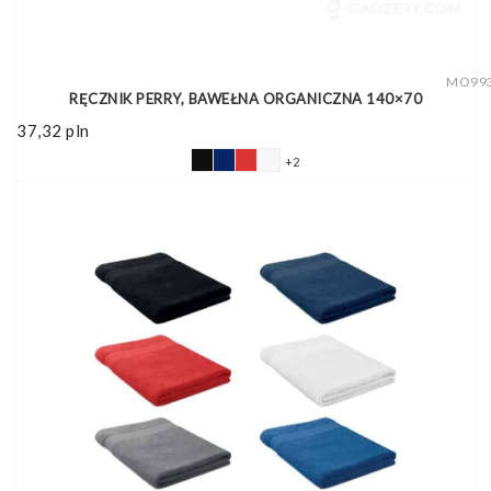
MO99
RĘCZNIK PERRY, BAWEŁNA ORGANICZNA 140×70
37,32
pln
+2