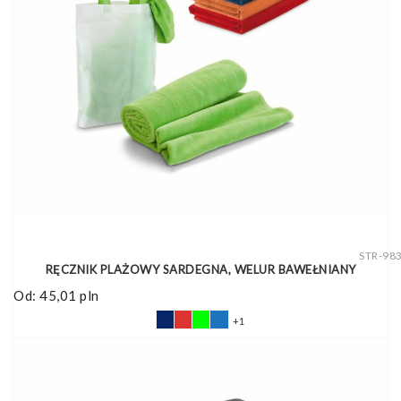
STR-98
RĘCZNIK PLAŻOWY SARDEGNA, WELUR BAWEŁNIANY
Od:
45,01
pln
+1