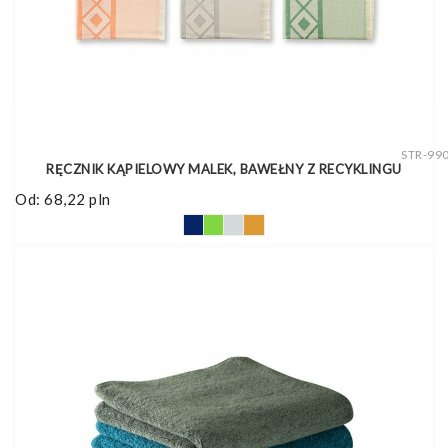
STR-99
RĘCZNIK KĄPIELOWY MALEK, BAWEŁNY Z RECYKLINGU
Od:
68,22
pln