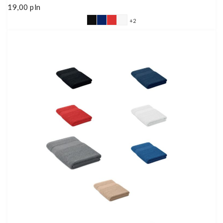
19,00
pln
+2