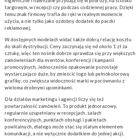
higieniczne i nawilżane przydają się w podróży, na stoisku
targowym, w recepcji czy podczas codziennej pracy. Dzięki
temu znak firmowy trafia do ręki w realnym momencie
użycia, a nie tylko jako ozdobny dodatek do paczki
reklamowej.
W dostępnych modelach widać także dobrą relację kosztu
do skali dystrybucji. Ceny zaczynają się od około 1 zł za
sztukę, więc ten nośnik dobrze sprawdza się przy większych
zamówieniach dla eventów, konferencji i kampanii
promocyjnych. Jednocześnie opakowanie pozostaje
wystarczająco duże, by zmieścić logo lub pełnokolorową
grafikę, co zwiększa widoczność marki w porównaniu z
wieloma drobnymi upominkami.
Dla działów marketingu i agencji liczy się też
powtarzalność zamówień. To produkt jednorazowy,
regularnie uzupełniany w recepcjach, salach
konferencyjnych, punktach obsługi i pakietach
powitalnych, dlatego może stać się stałym elementem
komunikacji, a nie wyłącznie dodatkiem do jednej akcji.