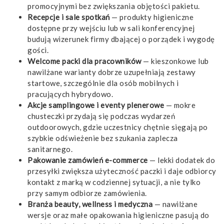
promocyjnymi bez zwiększania objętości pakietu.
Recepcje i sale spotkań
— produkty higieniczne
dostępne przy wejściu lub w sali konferencyjnej
budują wizerunek firmy dbającej o porządek i wygodę
gości.
Welcome packi dla pracowników
— kieszonkowe lub
nawilżane warianty dobrze uzupełniają zestawy
startowe, szczególnie dla osób mobilnych i
pracujących hybrydowo.
Akcje samplingowe i eventy plenerowe
— mokre
chusteczki przydają się podczas wydarzeń
outdoorowych, gdzie uczestnicy chętnie sięgają po
szybkie odświeżenie bez szukania zaplecza
sanitarnego.
Pakowanie zamówień e-commerce
— lekki dodatek do
przesyłki zwiększa użyteczność paczki i daje odbiorcy
kontakt z marką w codziennej sytuacji, a nie tylko
przy samym odbiorze zamówienia.
Branża beauty, wellness i medyczna
— nawilżane
wersje oraz małe opakowania higieniczne pasują do