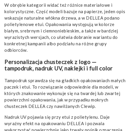
W obrębie kategorii widać też różnice materiałowe i
kolorystyczne. Część modeli bazuje na papierze, jeden opis
wskazuje naturalne włókna drzewa, a w DELLEA podano
polietylenowe etui. Opakowania występują w kolorze
białym, srebrnym i ciemnoniebieskim, a także w bardziej
wyrazistych wersjach, co ułatwia dobranie wariantu do
konkretnej kampanii albo podziału na różne grupy
odbiorców.
Personalizacja chusteczek z logo —
tampodruk, nadruk UV, naklejki i full color
Tampodruk sprawdza się na gładkich opakowaniach małych
paczek i etui. To rozwiązanie odpowiednie dla modeli, w
których znakowanie wykonuje się na twardej lub zwartej
powierzchni opakowania, jak w przypadku mokrych
chusteczek DELLEA czy nawilżanych Clewip.
Nadruk UV pojawia się przy etui z polietylenu. Daje
wyraźny efekt na opakowaniu DELLEA i pozwala
wykorzystać powierzchnię jako trwały nośnik oznaczenia