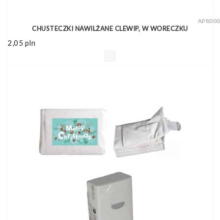
AP800
CHUSTECZKI NAWILŻANE CLEWIP, W WORECZKU
2,05
pln