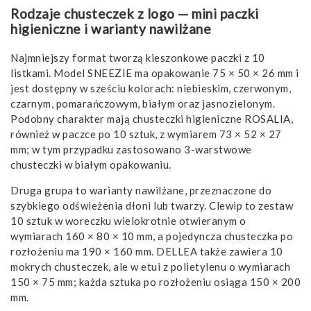
Rodzaje chusteczek z logo — mini paczki
higieniczne i warianty nawilżane
Najmniejszy format tworzą kieszonkowe paczki z 10
listkami. Model SNEEZIE ma opakowanie 75 × 50 × 26 mm i
jest dostępny w sześciu kolorach: niebieskim, czerwonym,
czarnym, pomarańczowym, białym oraz jasnozielonym.
Podobny charakter mają chusteczki higieniczne ROSALIA,
również w paczce po 10 sztuk, z wymiarem 73 × 52 × 27
mm; w tym przypadku zastosowano 3-warstwowe
chusteczki w białym opakowaniu.
Druga grupa to warianty nawilżane, przeznaczone do
szybkiego odświeżenia dłoni lub twarzy. Clewip to zestaw
10 sztuk w woreczku wielokrotnie otwieranym o
wymiarach 160 × 80 × 10 mm, a pojedyncza chusteczka po
rozłożeniu ma 190 × 160 mm. DELLEA także zawiera 10
mokrych chusteczek, ale w etui z polietylenu o wymiarach
150 × 75 mm; każda sztuka po rozłożeniu osiąga 150 × 200
mm.