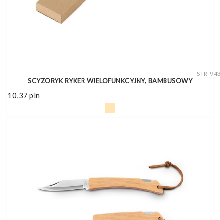
STR-94
SCYZORYK RYKER WIELOFUNKCYJNY, BAMBUSOWY
10,37
pln