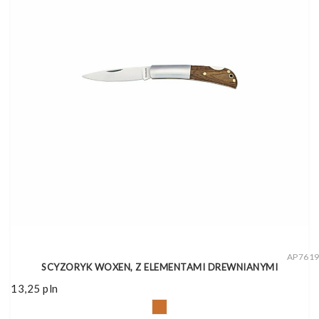
AP761
SCYZORYK WOXEN, Z ELEMENTAMI DREWNIANYMI
13,25
pln