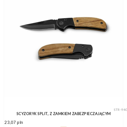
STR-94
SCYZORYK SPLIT, Z ZAMKIEM ZABEZPIECZAJĄCYM
23,07
pln