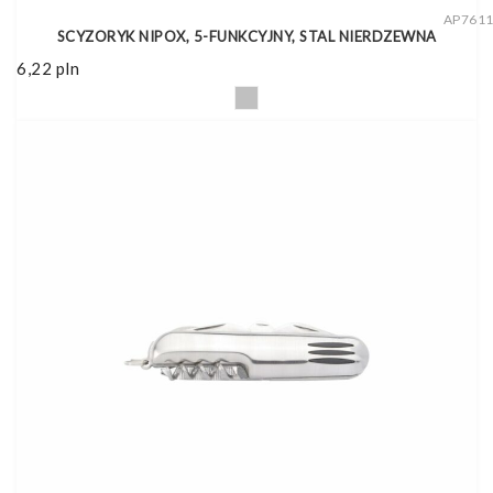
AP761
SCYZORYK NIPOX, 5-FUNKCYJNY, STAL NIERDZEWNA
6,22
pln