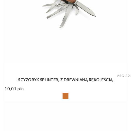
ASG-29
SCYZORYK SPLINTER, Z DREWNIANĄ RĘKOJEŚCIĄ
10,01
pln