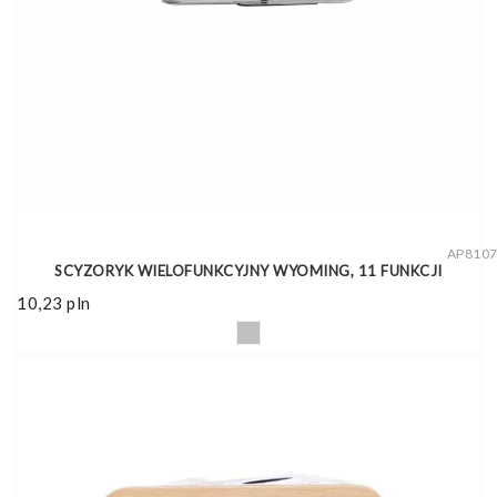
AP810
SCYZORYK WIELOFUNKCYJNY WYOMING, 11 FUNKCJI
10,23
pln