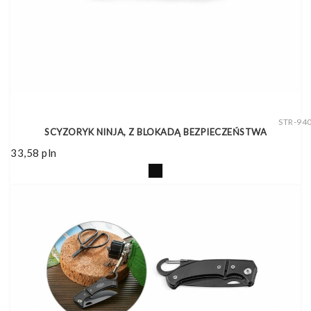
STR-94
SCYZORYK NINJA, Z BLOKADĄ BEZPIECZEŃSTWA
33,58
pln