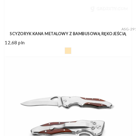
ASG-29
SCYZORYK KANA METALOWY Z BAMBUSOWĄ RĘKOJEŚCIĄ
12,68
pln