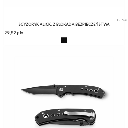
STR-94
SCYZORYK ALICK, Z BLOKADĄ BEZPIECZEŃSTWA
29,82
pln