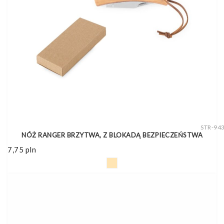
STR-94
NÓŻ RANGER BRZYTWA, Z BLOKADĄ BEZPIECZEŃSTWA
7,75
pln