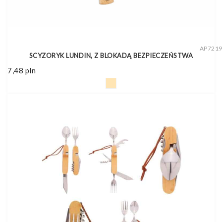
AP721
SCYZORYK LUNDIN, Z BLOKADĄ BEZPIECZEŃSTWA
7,48
pln