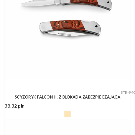
STR-94
SCYZORYK FALCON II, Z BLOKADĄ ZABEZPIECZAJĄCĄ
38,32
pln