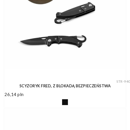
STR-94
SCYZORYK FRED, Z BLOKADĄ BEZPIECZEŃSTWA
26,14
pln