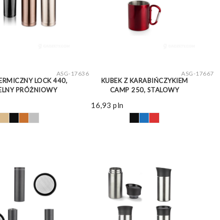
ZOBACZ WIĘCEJ
ZOBACZ WIĘCEJ
ASG-17636
ASG-17667
ERMICZNY LOCK 440,
KUBEK Z KARABIŃCZYKIEM
ELNY PRÓŻNIOWY
CAMP 250, STALOWY
16,93
pln