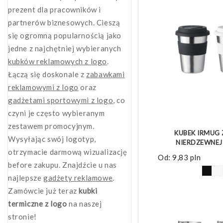
prezent dla pracowników i
partnerów biznesowych. Cieszą
się ogromną popularnością jako
jedne z najchętniej wybieranych
kubków reklamowych z logo
.
Łączą się doskonale z
zabawkami
reklamowymi z logo
oraz
gadżetami sportowymi z logo
, co
czyni je często wybieranym
ZOBACZ 
zestawem promocyjnym.
KUBEK IRMUG 
Wysyłając swój logotyp,
NIERDZEWNEJ
otrzymacie darmową wizualizację
Od:
9,83
pln
before zakupu. Znajdźcie u nas
najlepsze
gadżety reklamowe
.
Zamówcie już teraz
kubki
termiczne z logo
na naszej
stronie!