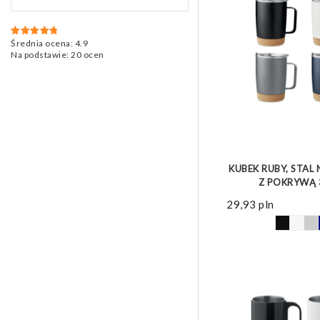
Średnia ocena:
4.9
Oceniono
4.9
na 5
Na podstawie:
20
ocen
ZOBACZ 
KUBEK RUBY, STAL
Z POKRYWĄ 
29,93
pln