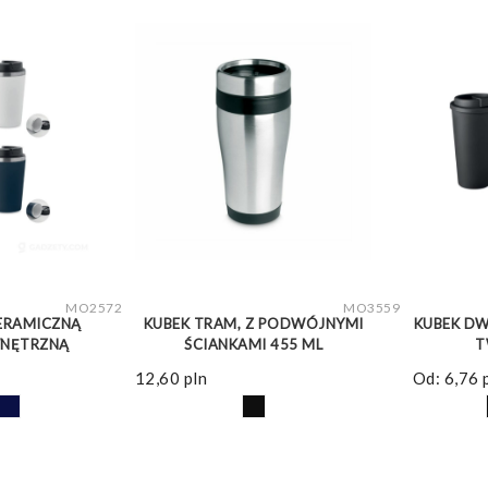
WIĘCEJ
ZOBACZ WIĘCEJ
MO2572
MO3559
CERAMICZNĄ
KUBEK TRAM, Z PODWÓJNYMI
KUBEK DW
NĘTRZNĄ
ŚCIANKAMI 455 ML
T
12,60
pln
Od:
6,76