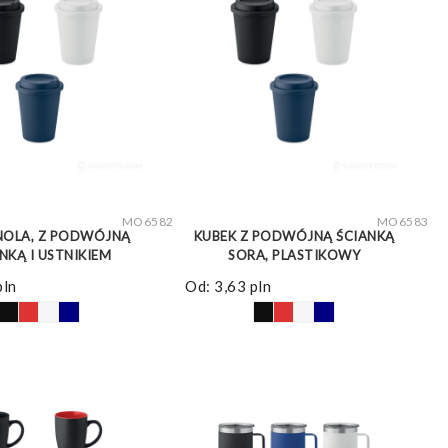
ZOBACZ WIĘCEJ
ZOBACZ WIĘCEJ
MO6582
MO6583
NOLA, Z PODWÓJNĄ
KUBEK Z PODWÓJNĄ ŚCIANKĄ
NKĄ I USTNIKIEM
SORA, PLASTIKOWY
pln
Od:
3,63
pln