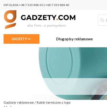
INFOLINIA
+48 7 333 888 30
|
+48 7 333 888 40
Wysz
prod
Długopisy reklamowe
GADŻETY
Gadżety reklamowe
/
Kubki termiczne z logo