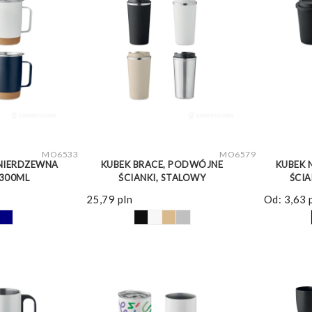
WIĘCEJ
ZOBACZ WIĘCEJ
MO6533
MO6579
 NIERDZEWNA
KUBEK BRACE, PODWÓJNE
KUBEK 
300ML
ŚCIANKI, STALOWY
ŚCIA
25,79
pln
Od:
3,63