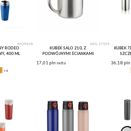
WIĘCEJ
ZOBACZ WIĘCEJ
MO9618
ASG-17339
NY RODEO
KUBEK SALO 210, Z
KUBEK T
Y, 400 ML
PODWÓJNYMI ŚCIANKAMI
SZCZ
17,01
pln
36,18
pln
netto
+4