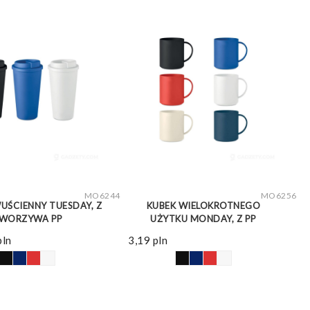
ZOBACZ WIĘCEJ
ZOBACZ WIĘCEJ
MO6244
MO6256
UŚCIENNY TUESDAY, Z
KUBEK WIELOKROTNEGO
WORZYWA PP
UŻYTKU MONDAY, Z PP
pln
3,19
pln