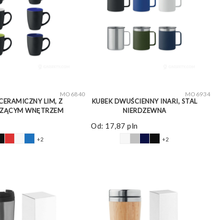
ZOBACZ WIĘCEJ
ZOBACZ WIĘCEJ
MO6840
MO6934
CERAMICZNY LIM, Z
KUBEK DWUŚCIENNY INARI, STAL
CZĄCYM WNĘTRZEM
NIERDZEWNA
Od:
17,87
pln
+2
+2