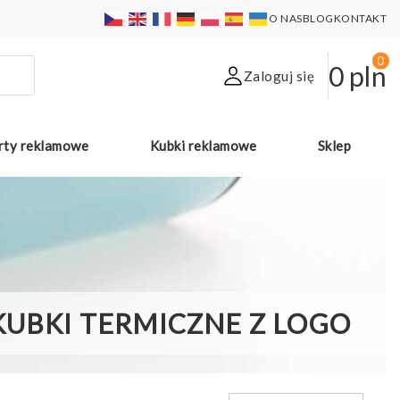
O NAS
BLOG
KONTAKT
0
0
pln
Zaloguj się
rty reklamowe
Kubki reklamowe
Sklep
KUBKI TERMICZNE Z LOGO