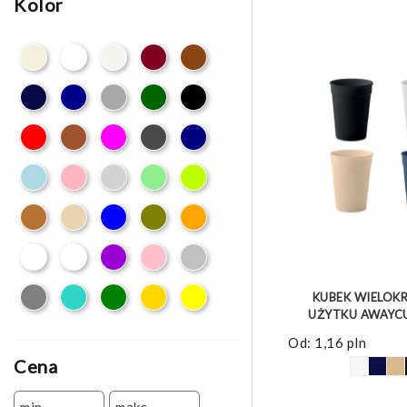
Kolor
ZOBACZ 
KUBEK WIELOK
UŻYTKU AWAYCU
Od:
1,16
pln
Cena
min.
maks.