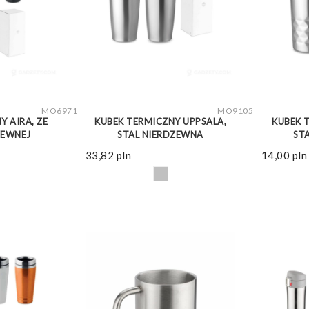
WIĘCEJ
ZOBACZ WIĘCEJ
MO6971
MO9105
Y AIRA, ZE
KUBEK TERMICZNY UPPSALA,
KUBEK 
ZEWNEJ
STAL NIERDZEWNA
ST
33,82
pln
14,00
pln