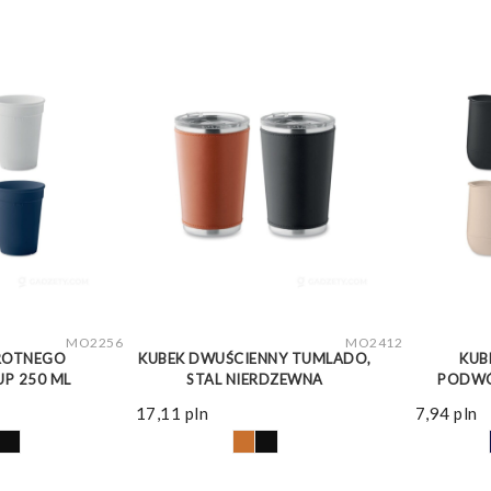
WIĘCEJ
ZOBACZ WIĘCEJ
MO2256
MO2412
ROTNEGO
KUBEK DWUŚCIENNY TUMLADO,
KUB
P 250 ML
STAL NIERDZEWNA
PODWÓ
17,11
pln
7,94
pln