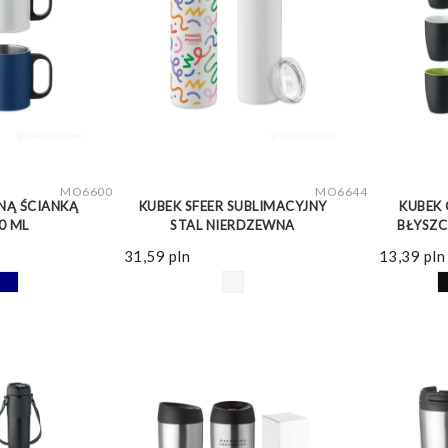
WIĘCEJ
ZOBACZ WIĘCEJ
MO6600
MO6644
NĄ ŚCIANKĄ
KUBEK SFEER SUBLIMACYJNY
KUBEK 
0 ML
STAL NIERDZEWNA
BŁYSZ
31,59
pln
13,39
pln