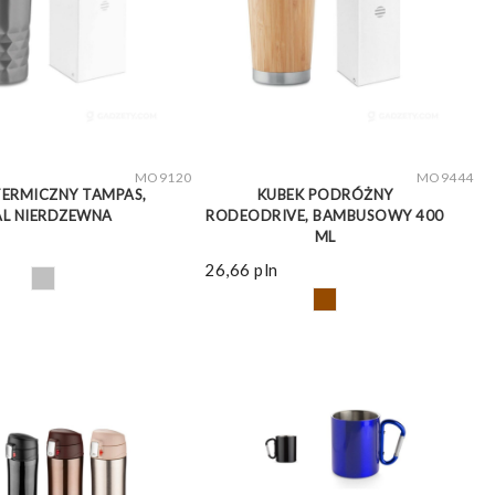
ZOBACZ WIĘCEJ
ZOBACZ WIĘCEJ
MO9120
MO9444
TERMICZNY TAMPAS,
KUBEK PODRÓŻNY
AL NIERDZEWNA
RODEODRIVE, BAMBUSOWY 400
ML
26,66
pln