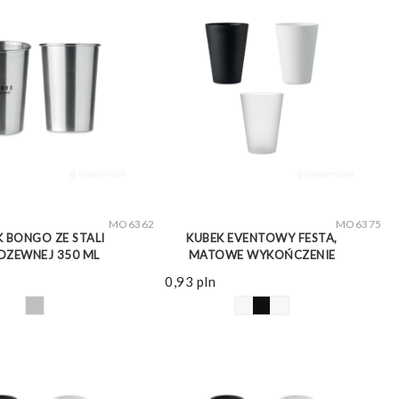
ZOBACZ WIĘCEJ
ZOBACZ WIĘCEJ
MO6362
MO6375
K BONGO ZE STALI
KUBEK EVENTOWY FESTA,
DZEWNEJ 350 ML
MATOWE WYKOŃCZENIE
0,93
pln