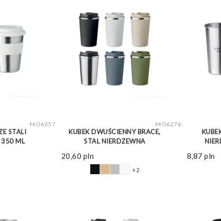
WIĘCEJ
ZOBACZ WIĘCEJ
MO6257
MO6276
ZE STALI
KUBEK DWUŚCIENNY BRACE,
KUBE
 350 ML
STAL NIERDZEWNA
NIER
20,60
pln
8,87
pln
+2