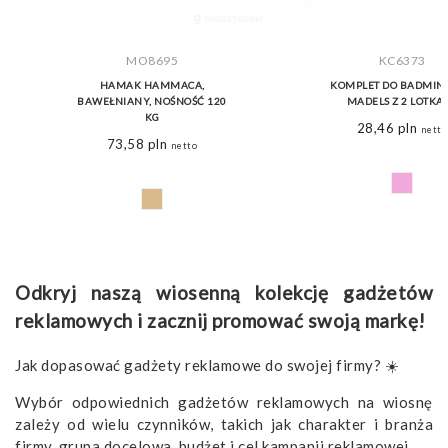
MO8695
KC6373
HAMAK HAMMACA,
KOMPLET DO BADMIN
BAWEŁNIANY, NOŚNOŚĆ 120
MADELS Z 2 LOTKA
KG
28,46
pln
netto
73,58
pln
netto
​​Odkryj naszą wiosenną kolekcję gadżetów
reklamowych i zacznij promować swoją markę!
​Jak dopasować gadżety reklamowe do swojej firmy? ☀️
Wybór odpowiednich gadżetów reklamowych na wiosnę
zależy od wielu czynników, takich jak charakter i branża
firmy, grupa docelowa, budżet i cel kampanii reklamowej.