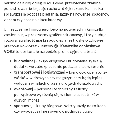
bardzo dalekiej odległości. Lekka, przewiewna tkanina
poliestrowa nie krępuje ruchów, dzięki czemu kamizelka
sprawdzi się podczas biegania, jazdy na rowerze, spacerów
z psem czy prac na placu budowy.
Umieszczenie firmowego logo na powierzchni kamizelki
zamienia ją w praktyczny
gadżet reklamowy
, który buduje
rozpoznawalność marki i podkreśla jej troskę o zdrowie
pracowników oraz klientów 😊.
Kamizelka odblaskowa
VORS
to doskonałe narzędzie promocyjne dla branż:
budowlanej
– ekipy drogowe i budowlane zyskają
dodatkowe zabezpieczenie podczas prac w terenie,
transportowej i logistycznej
– kierowcy, operatorzy
wózków widłowych czy magazynierzy będą lepiej
widoczni w halach oraz na drogach dojazdowych,
eventowej
– personel techniczny i służby
porządkowe wyróżnią się w tłumie uczestników
dużych imprez,
sportowej
– kluby biegowe, szkoły jazdy na rolkach
czy wypożyczalnie rowerów podniosą poziom