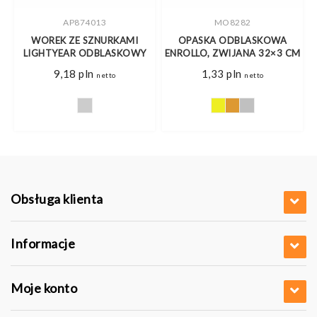
AP874013
MO8282
WOREK ZE SZNURKAMI
OPASKA ODBLASKOWA
LIGHTYEAR ODBLASKOWY
ENROLLO, ZWIJANA 32×3 CM
9,18
pln
1,33
pln
netto
netto
s
pln
pln
Obsługa klienta
Informacje
Moje konto