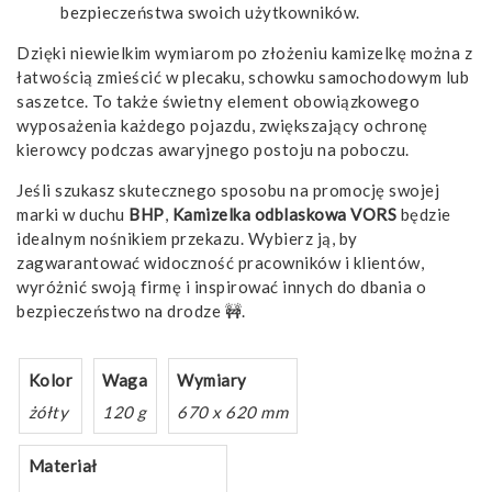
bezpieczeństwa swoich użytkowników.
Dzięki niewielkim wymiarom po złożeniu kamizelkę można z
łatwością zmieścić w plecaku, schowku samochodowym lub
saszetce. To także świetny element obowiązkowego
wyposażenia każdego pojazdu, zwiększający ochronę
kierowcy podczas awaryjnego postoju na poboczu.
Jeśli szukasz skutecznego sposobu na promocję swojej
marki w duchu
BHP
,
Kamizelka odblaskowa VORS
będzie
idealnym nośnikiem przekazu. Wybierz ją, by
zagwarantować widoczność pracowników i klientów,
wyróżnić swoją firmę i inspirować innych do dbania o
bezpieczeństwo na drodze 🚧.
Kolor
Waga
Wymiary
żółty
120 g
670 x 620 mm
Materiał