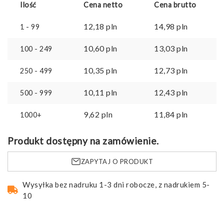
Ilość
Cena netto
Cena brutto
12,18
pln
14,98
pln
1 - 99
10,60
pln
13,03
pln
100 - 249
10,35
pln
12,73
pln
250 - 499
10,11
pln
12,43
pln
500 - 999
9,62
pln
11,84
pln
1000+
Produkt dostępny na zamówienie.
ZAPYTAJ O PRODUKT
Wysyłka bez nadruku 1-3 dni robocze, z nadrukiem 5-
10