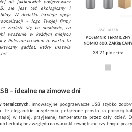
piej niż jakikolwiek podgrzewacz
B, ale jest też ekologiczny i
bilny. W dodatku istnieje opcja
rsonalizacji – logo Twojej firmy
że znaleźć się na obudowie, co
ZOBACZ WIĘCEJ
ASG-16558
obi wrażenie w każdym miejscu
POJEMNIK TERMICZNY
acy. Polecam bo wiem że warto, to
NOMIO 600, ZAKRĘCAN
aktyczny gadżet, który ułatwia
38,21
pln
netto
cie!
B – idealne na zimowe dni
w termicznych
, innowacyjne podgrzewacze USB szybko zdoby
. Te eleganckie urządzenia, połączone prosto za pomocą k
pój w stałej, przyjemnej temperaturze przez cały dzień. D
lub herbatą bez względu na warunki zewnętrzne czy tempo pracy