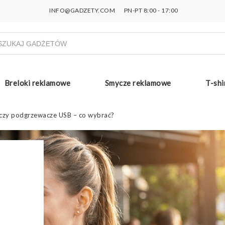
INFO@GADZETY.COM
PN-PT 8:00 - 17:00
ukiwarka
uktów
Breloki reklamowe
Smycze reklamowe
T-shi
czy podgrzewacze USB – co wybrać?