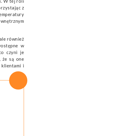
 W tej roli
orzystając z
emperatury
zewnętrznym
 ale również
 Dostępne w
o czyni je
, że są one
klientami i