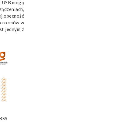
ze USB mogą
ządzeniach,
ej obecność
do rozmów w
st jednym z
 RSS