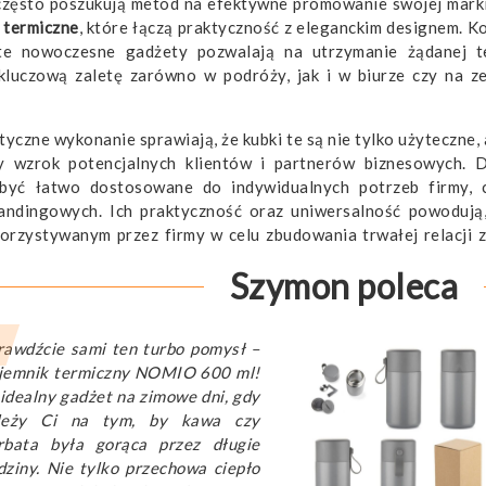
 często poszukują metod na efektywne promowanie swojej marki.
 termiczne
, które łączą praktyczność z eleganckim designem. K
, te nowoczesne gadżety pozwalają na utrzymanie żądanej t
kluczową zaletę zarówno w podróży, jak i w biurze czy na 
tyczne wykonanie sprawiają, że kubki te są nie tylko użyteczne,
cy wzrok potencjalnych klientów i partnerów biznesowych.
 być łatwo dostosowane do indywidualnych potrzeb firmy, c
andingowych. Ich praktyczność oraz uniwersalność powodują
zystywanym przez firmy w celu zbudowania trwałej relacji z 
Szymon poleca
rawdźcie sami ten turbo pomysł –
jemnik termiczny NOMIO 600 ml!
 idealny gadżet na zimowe dni, gdy
leży Ci na tym, by kawa czy
rbata była gorąca przez długie
dziny. Nie tylko przechowa ciepło