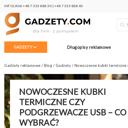
INFOLINIA
+48 7 333 888 30
|
+48 7 333 888 40
Wysz
prod
Długopisy reklamowe
GADŻETY
Gadżety reklamowe
/
Blog
/
Gadżety
/
Nowoczesne kubki termiczne 
NOWOCZESNE KUBKI
TERMICZNE CZY
PODGRZEWACZE USB – CO
WYBRAĆ?