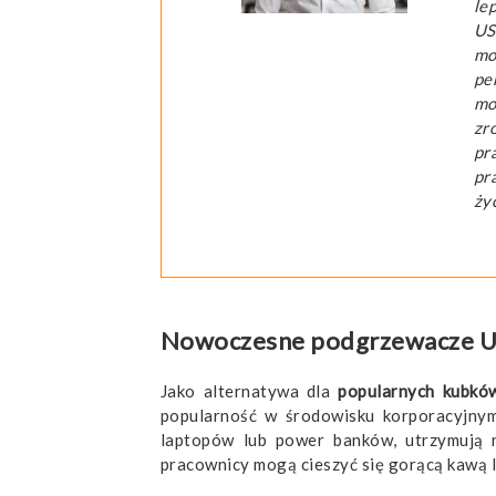
le
US
mo
pe
mo
zr
pr
pr
ży
Nowoczesne podgrzewacze US
Jako alternatywa dla
popularnych kubkó
popularność w środowisku korporacyjnym
laptopów lub power banków, utrzymują na
pracownicy mogą cieszyć się gorącą kawą 