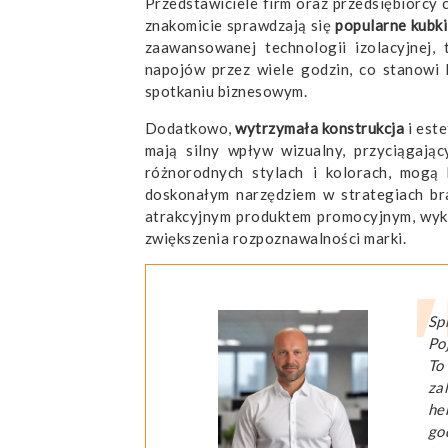
Przedstawiciele firm oraz przedsiębiorcy
znakomicie sprawdzają się
popularne kubki
zaawansowanej technologii izolacyjnej
napojów przez wiele godzin, co stanowi 
spotkaniu biznesowym.
Dodatkowo,
wytrzymała konstrukcja
i este
mają silny wpływ wizualny, przyciągają
różnorodnych stylach i kolorach, mogą
doskonałym narzędziem w strategiach br
atrakcyjnym produktem promocyjnym, wykor
zwiększenia rozpoznawalności marki.
Sp
Po
To
za
he
go