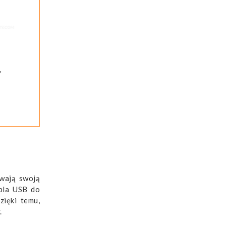
Y
wają swoją
abla USB do
zięki temu,
.