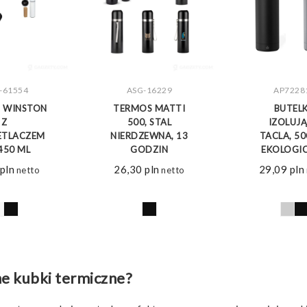
-61554
ASG-16229
AP7228
CZ WIĘCEJ
ZOBACZ WIĘCEJ
ZOBACZ 
 WINSTON
TERMOS MATTI
BUTEL
Z
500, STAL
IZOLUJ
ETLACZEM
NIERDZEWNA, 13
TACLA, 50
450 ML
GODZIN
EKOLOGI
pln
26,30
pln
29,09
pln
netto
netto
ne kubki termiczne?