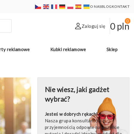
O NAS
BLOG
KONTAKT
0
0
pln
Zaloguj się
rty reklamowe
Kubki reklamowe
Sklep
Nie wiesz, jaki gadżet
wybrać?
Jesteś w dobrych rękach!
Nasza grupa konsultantów z
przyjemnością odpowie na wszelkie
pytania i doradzi idealny produkt dla