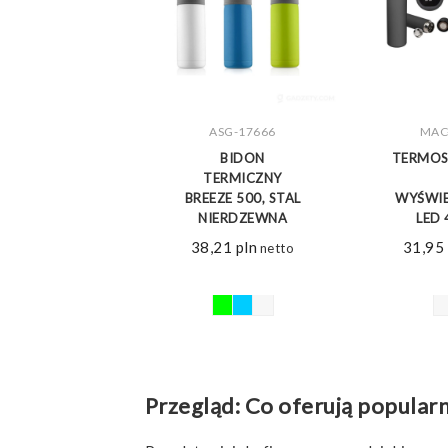
ASG-17666
MAC
ZOBACZ WIĘCEJ
ZOBA
BIDON
TERMOS
TERMICZNY
BREEZE 500, STAL
WYŚWI
NIERDZEWNA
LED 
38,21
pln
31,95
netto
Przegląd: Co oferują popular