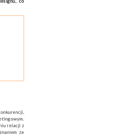
designu, co
onkurencji,
ketingowym.
u relacji z
uznaniem ze