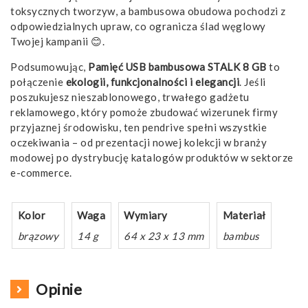
toksycznych tworzyw, a bambusowa obudowa pochodzi z
odpowiedzialnych upraw, co ogranicza ślad węglowy
Twojej kampanii 😊.
Podsumowując,
Pamięć USB bambusowa STALK 8 GB
to
połączenie
ekologii, funkcjonalności i elegancji
. Jeśli
poszukujesz nieszablonowego, trwałego gadżetu
reklamowego, który pomoże zbudować wizerunek firmy
przyjaznej środowisku, ten pendrive spełni wszystkie
oczekiwania – od prezentacji nowej kolekcji w branży
modowej po dystrybucję katalogów produktów w sektorze
e-commerce.
Kolor
Waga
Wymiary
Materiał
brązowy
14 g
64 x 23 x 13 mm
bambus
Opinie