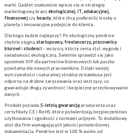
marki. Gadżet znakomicie wpisze się w strategię
marketingową branż
ekologicznej, IT, edukacyjnej,
finansowej
czy
beauty
, które chcą podkreślić troskę o
planetę i innowacyjne podejście do klienta.
Dla kogo będzie najlepszy? Po ekologiczny pendrive
chętnie sięgną
startupowcy, freelancerzy, pracownicy
biurowi
i
studenci
– wszyscy, którzy cenią styl, wygodę i
świadomość ekologiczną. Świetnie sprawdzi się jako
upominek VIP dla partnerów biznesowych lub paczka
powitalna dla nowych pracowników. Dzięki swojej
wytrzymałości i naturalnej strukturze bambusa jest
odporny na drobne zarysowania oraz wstrząsy, co
gwarantuje długą żywotność i bezpieczne przechowywanie
danych.
Produkt posiada
5-letnią gwarancję
producenta oraz
certyfikaty CE i RoHS, które potwierdzają bezpieczeństwo
użytkowania i zgodność z normami unijnymi. To dodatkowy
atut dla firm wymagających jakości potwierdzonej
dokumentacją. Pendrive jest w 100 % wolny od