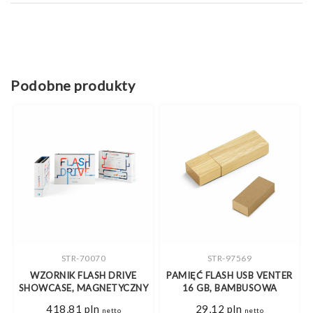
Podobne produkty
STR-70070
STR-97569
E
WZORNIK FLASH DRIVE
PAMIĘĆ FLASH USB VENTER
SHOWCASE, MAGNETYCZNY
16 GB, BAMBUSOWA
418,81
pln
29,12
pln
netto
netto