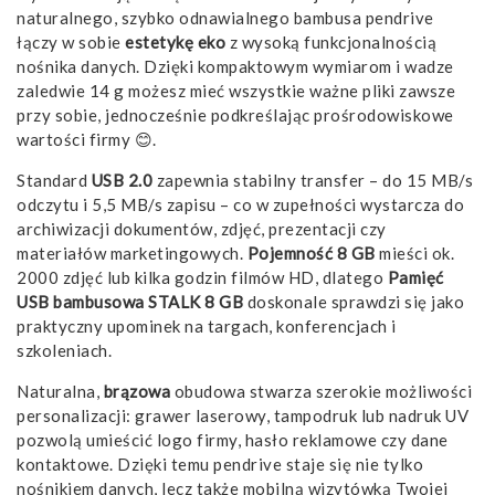
naturalnego, szybko odnawialnego bambusa pendrive
łączy w sobie
estetykę eko
z wysoką funkcjonalnością
nośnika danych. Dzięki kompaktowym wymiarom i wadze
zaledwie 14 g możesz mieć wszystkie ważne pliki zawsze
przy sobie, jednocześnie podkreślając prośrodowiskowe
wartości firmy 😊.
Standard
USB 2.0
zapewnia stabilny transfer – do 15 MB/s
odczytu i 5,5 MB/s zapisu – co w zupełności wystarcza do
archiwizacji dokumentów, zdjęć, prezentacji czy
materiałów marketingowych.
Pojemność 8 GB
mieści ok.
2000 zdjęć lub kilka godzin filmów HD, dlatego
Pamięć
USB bambusowa STALK 8 GB
doskonale sprawdzi się jako
praktyczny upominek na targach, konferencjach i
szkoleniach.
Naturalna,
brązowa
obudowa stwarza szerokie możliwości
personalizacji: grawer laserowy, tampodruk lub nadruk UV
pozwolą umieścić logo firmy, hasło reklamowe czy dane
kontaktowe. Dzięki temu pendrive staje się nie tylko
nośnikiem danych, lecz także mobilną wizytówką Twojej