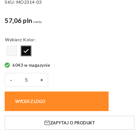
SKU:
MO2314-03
57,06 pln
netto
Kolor
6043 w magazynie
-
+
ilość
Zestaw
lunchowy
WYCEŃ Z LOGO
KUP BEZ NADRUKU
Emerald,
stal
nierdzewna
ZAPYTAJ O PRODUKT