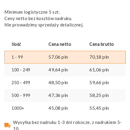
Minimum logistyczne 5 szt.
Ceny netto bez kosztów nadruku.
Nie prowadzimy sprzedaży detalicznej.
Ilość
Cena netto
Cena brutto
57,06
pln
70,18
pln
1 - 99
49,64
pln
61,06
pln
100 - 249
48,50
pln
59,66
pln
250 - 499
47,36
pln
58,25
pln
500 - 999
45,08
pln
55,45
pln
1000+
Wysyłka bez nadruku 1-3 dni robocze, z nadrukiem 5-
10