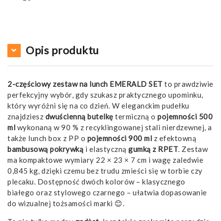
Opis produktu
2-częściowy zestaw na lunch EMERALD SET
to prawdziwie
perfekcyjny wybór, gdy szukasz praktycznego upominku,
który wyróżni się na co dzień. W eleganckim pudełku
znajdziesz
dwuścienną butelkę
termiczną o
pojemności 500
ml
wykonaną w 90 % z recyklingowanej stali nierdzewnej, a
także lunch box z PP o
pojemności 900 ml
z efektowną
bambusową pokrywką
i elastyczną
gumką z RPET
. Zestaw
ma kompaktowe wymiary 22 × 23 × 7 cm i wagę zaledwie
0,845 kg, dzięki czemu bez trudu zmieści się w torbie czy
plecaku. Dostępność dwóch kolorów – klasycznego
białego oraz stylowego czarnego – ułatwia dopasowanie
do wizualnej tożsamości marki 😊.