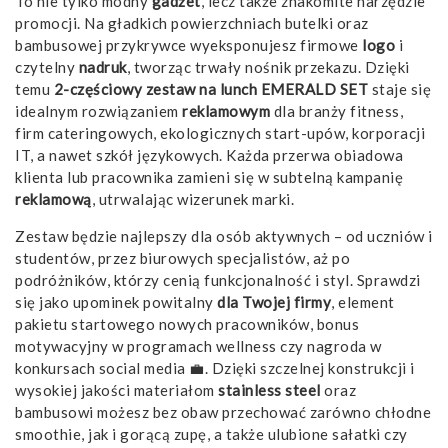
To nie tylko modny
gadżet
, lecz także znakomite narzędzie
promocji. Na gładkich powierzchniach butelki oraz
bambusowej przykrywce wyeksponujesz firmowe
logo
i
czytelny
nadruk
, tworząc trwały nośnik przekazu. Dzięki
temu
2-częściowy zestaw na lunch EMERALD SET
staje się
idealnym rozwiązaniem
reklamowym
dla branży fitness,
firm cateringowych, ekologicznych start-upów, korporacji
IT, a nawet szkół językowych. Każda przerwa obiadowa
klienta lub pracownika zamieni się w subtelną kampanię
reklamową
, utrwalając wizerunek marki.
Zestaw będzie najlepszy dla osób aktywnych – od uczniów i
studentów, przez biurowych specjalistów, aż po
podróżników, którzy cenią funkcjonalność i styl. Sprawdzi
się jako upominek powitalny
dla Twojej firmy
, element
pakietu startowego nowych pracowników, bonus
motywacyjny w programach wellness czy nagroda w
konkursach social media 💼. Dzięki szczelnej konstrukcji i
wysokiej jakości materiałom
stainless steel
oraz
bambusowi możesz bez obaw przechować zarówno chłodne
smoothie, jak i gorącą zupę, a także ulubione sałatki czy