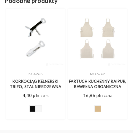
Podobne produkty
KC4268
MO6262
KORKOCIĄG KELNERSKI
FARTUCH KUCHENNY RAIPUR,
F
I
TRIFO, STAL NIERDZEWNA
BAWEŁNA ORGANICZNA
4,40
pln
16,86
pln
netto
netto