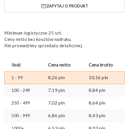
szczotkowana
ZAPYTAJ O PRODUKT
Minimum logistyczne 25 szt.
Ceny netto bez kosztów nadruku.
Nie prowadzimy sprzedaży detalicznej.
Ilość
Cena netto
Cena brutto
8,26
pln
10,16
pln
1 - 99
7,19
pln
8,84
pln
100 - 249
7,02
pln
8,64
pln
250 - 499
6,86
pln
8,43
pln
500 - 999
6,53
pln
8,03
pln
1000+