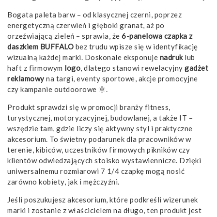
Bogata paleta barw – od klasycznej czerni, poprzez
energetyczną czerwień i głęboki granat, aż po
orzeźwiającą zieleń – sprawia, że
6-panelowa czapka z
daszkiem BUFFALO
bez trudu wpisze się w identyfikację
wizualną każdej marki. Doskonale eksponuje
nadruk
lub
haft z firmowym
logo
, dlatego stanowi rewelacyjny
gadżet
reklamowy
na targi, eventy sportowe, akcje promocyjne
czy kampanie outdoorowe 🌞.
Produkt sprawdzi się w promocji branży fitness,
turystycznej, motoryzacyjnej, budowlanej, a także IT –
wszędzie tam, gdzie liczy się aktywny styl i praktyczne
akcesorium. To świetny podarunek dla pracowników w
terenie, kibiców, uczestników firmowych pikników czy
klientów odwiedzających stoisko wystawiennicze. Dzięki
uniwersalnemu rozmiarowi 7 1/4 czapkę mogą nosić
zarówno kobiety, jak i mężczyźni.
Jeśli poszukujesz akcesorium, które podkreśli wizerunek
marki i zostanie z właścicielem na długo, ten produkt jest