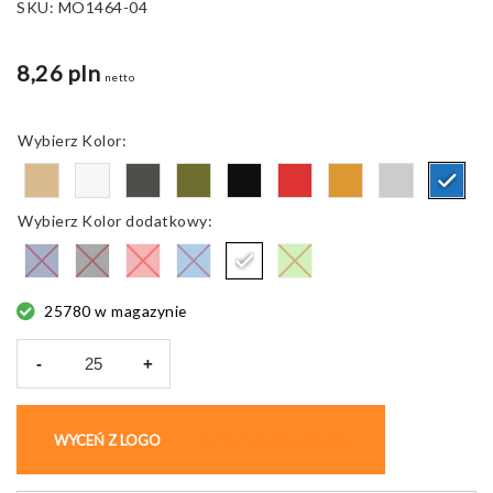
SKU:
MO1464-04
8,26 pln
netto
Kolor
Kolor dodatkowy
25780 w magazynie
-
+
ilość
Czapka
z
WYCEŃ Z LOGO
KUP BEZ NADRUKU
daszkiem
Buffalo,