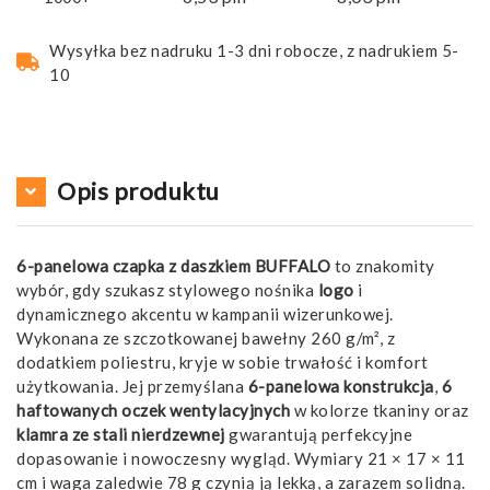
Wysyłka bez nadruku 1-3 dni robocze, z nadrukiem 5-
10
Opis produktu
6-panelowa czapka z daszkiem BUFFALO
to znakomity
wybór, gdy szukasz stylowego nośnika
logo
i
dynamicznego akcentu w kampanii wizerunkowej.
Wykonana ze szczotkowanej bawełny 260 g/m², z
dodatkiem poliestru, kryje w sobie trwałość i komfort
użytkowania. Jej przemyślana
6-panelowa konstrukcja
,
6
haftowanych oczek wentylacyjnych
w kolorze tkaniny oraz
klamra ze stali nierdzewnej
gwarantują perfekcyjne
dopasowanie i nowoczesny wygląd. Wymiary 21 × 17 × 11
cm i waga zaledwie 78 g czynią ją lekką, a zarazem solidną.