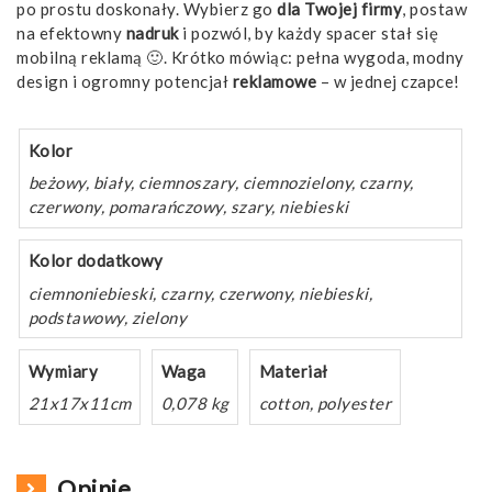
po prostu doskonały. Wybierz go
dla Twojej firmy
, postaw
na efektowny
nadruk
i pozwól, by każdy spacer stał się
mobilną reklamą 🙂. Krótko mówiąc: pełna wygoda, modny
design i ogromny potencjał
reklamowe
– w jednej czapce!
Kolor
beżowy, biały, ciemnoszary, ciemnozielony, czarny,
czerwony, pomarańczowy, szary, niebieski
Kolor dodatkowy
ciemnoniebieski, czarny, czerwony, niebieski,
podstawowy, zielony
Wymiary
Waga
Materiał
21x17x11cm
0,078 kg
cotton, polyester
Opinie