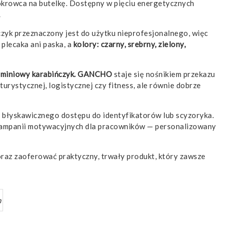
 pokrowca na butelkę. Dostępny w pięciu energetycznych
.
yk przeznaczony jest do użytku nieprofesjonalnego, więc
 plecaka ani paska, a
kolory: czarny, srebrny, zielony,
uminiowy karabińczyk. GANCHO
staje się nośnikiem przekazu
urystycznej, logistycznej czy fitness, ale równie dobrze
ą błyskawicznego dostępu do identyfikatorów lub scyzoryka.
o kampanii motywacyjnych dla pracowników — personalizowany
oraz zaoferować praktyczny, trwały produkt, który zawsze
m