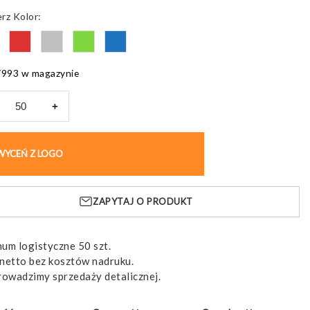
Kolor
7993 w magazynie
+
ińczyk
ho,
WYCEŃ Z LOGO
KUP BEZ NADRUKU
niowy
y
ZAPYTAJ O PRODUKT
um logistyczne 50 szt.
netto bez kosztów nadruku.
rowadzimy sprzedaży detalicznej.