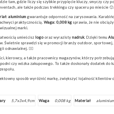
dzie tam, gdzie liczy się szybkie przypięcie kluczy, smyczy czy
eventach, ale także podczas trekkingu czy spaceru po mieście 🙂
riał: aluminium
gwarantuje odporność na zarysowania. Karabińcz
zachwyci praktycznością.
Waga: 0,008 kg
sprawia, że nie obciąży
izualnej marki.
łatwością umieścisz
logo
oraz wyrazisty
nadruk
. Dzięki temu
Al
. Świetnie sprawdzi się w promocji branży outdoor, sportowej, t
 odnawialnej. 🚴‍♂️
ści, kierowcy, a także pracownicy magazynów, którzy potrzebuj
ki spodni czy wózka zakupowego. To także doskonały dodatek d
zespołu.
efektowny sposób wyróżnić markę, zwiększyć lojalność klientów 
ary
5,7x3x4,9cm
Waga
0,008 kg
Materiał
aluminiu