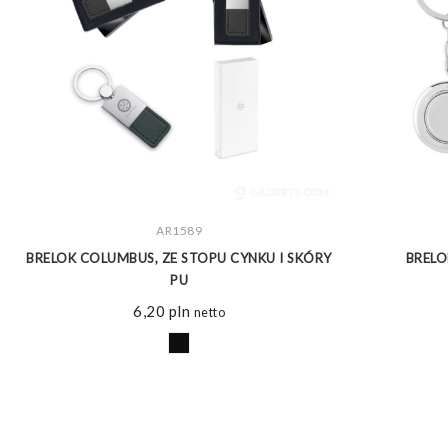
ZOBACZ WIĘCEJ
AR1589
BRELOK COLUMBUS, ZE STOPU CYNKU I SKÓRY
BRELO
PU
6,20
pln
netto