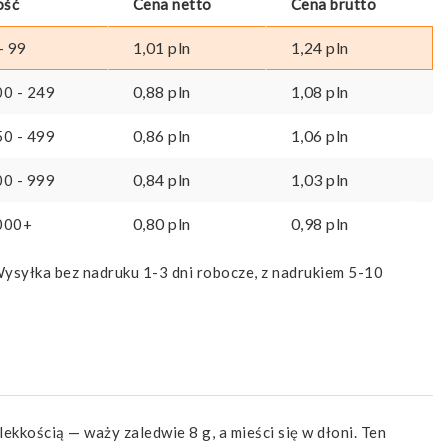
ość
Cena netto
Cena brutto
1,01
pln
1,24
pln
- 99
0,88
pln
1,08
pln
00 - 249
0,86
pln
1,06
pln
50 - 499
0,84
pln
1,03
pln
00 - 999
0,80
pln
0,98
pln
000+
ysyłka bez nadruku 1-3 dni robocze, z nadrukiem 5-10
kkością — waży zaledwie 8 g, a mieści się w dłoni. Ten