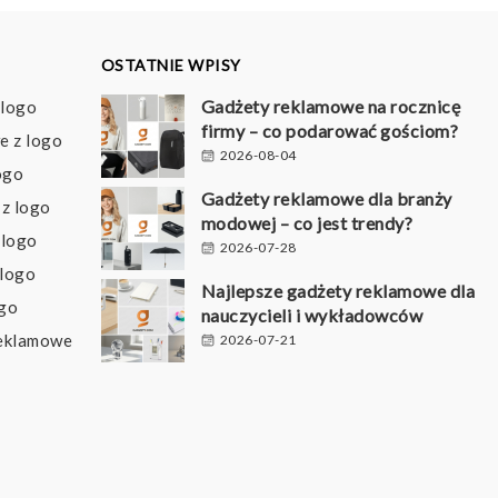
OSTATNIE WPISY
Gadżety reklamowe na rocznicę
 logo
firmy – co podarować gościom?
e z logo
2026-08-04
ogo
Gadżety reklamowe dla branży
z logo
modowej – co jest trendy?
 logo
2026-07-28
 logo
Najlepsze gadżety reklamowe dla
ogo
nauczycieli i wykładowców
reklamowe
2026-07-21