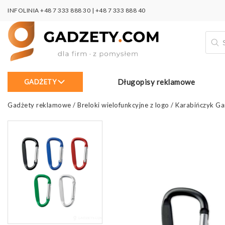
INFOLINIA
+48 7 333 888 30
|
+48 7 333 888 40
Wysz
prod
Długopisy reklamowe
GADŻETY
Gadżety reklamowe
/
Breloki wielofunkcyjne z logo
/
Karabińczyk Ga