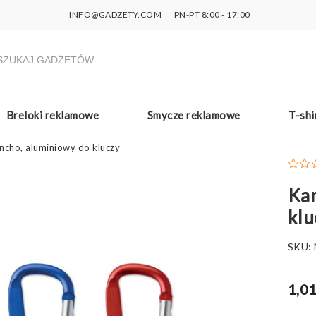
INFO@GADZETY.COM
PN-PT 8:00 - 17:00
ukiwarka
uktów
Breloki reklamowe
Smycze reklamowe
T-shi
ncho, aluminiowy do kluczy
Kar
klu
SKU:
1,01