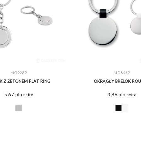
ZOBACZ WIĘCEJ
MO9289
ZOBACZ WIĘCEJ
MO8462
K Z ŻETONEM FLAT RING
OKRĄGŁY BRELOK RO
5,67
pln
3,86
pln
netto
netto