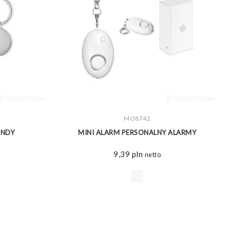
ZOBACZ WIĘCEJ
MO8742
UNDY
MINI ALARM PERSONALNY ALARMY
9,39
pln
netto