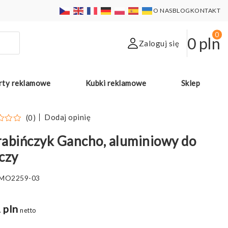
O NAS
BLOG
KONTAKT
0
0
pln
Zaloguj się
rty reklamowe
Kubki reklamowe
Sklep
Dodaj opinię
(0)
abińczyk Gancho, aluminiowy do
czy
MO2259-03
 pln
netto