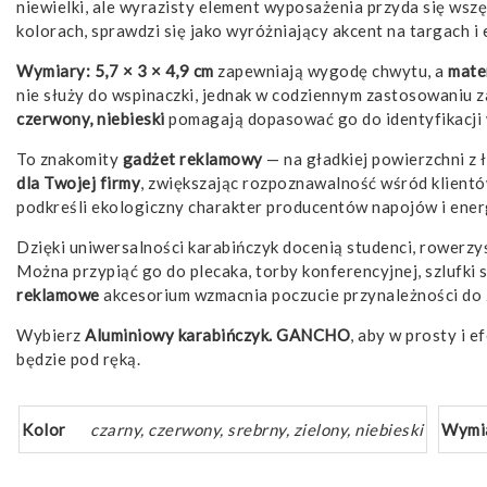
niewielki, ale wyrazisty element wyposażenia przyda się wszę
kolorach, sprawdzi się jako wyróżniający akcent na targach i 
Wymiary: 5,7 × 3 × 4,9 cm
zapewniają wygodę chwytu, a
mate
nie służy do wspinaczki, jednak w codziennym zastosowaniu 
czerwony, niebieski
pomagają dopasować go do identyfikacji w
To znakomity
gadżet
reklamowy
— na gładkiej powierzchni z 
dla Twojej firmy
, zwiększając rozpoznawalność wśród klientów
podkreśli ekologiczny charakter producentów napojów i energii
Dzięki uniwersalności karabińczyk docenią studenci, rowerzy
Można przypiąć go do plecaka, torby konferencyjnej, szluf
reklamowe
akcesorium wzmacnia poczucie przynależności do 
Wybierz
Aluminiowy karabińczyk. GANCHO
, aby w prosty i 
będzie pod ręką.
Kolor
czarny, czerwony, srebrny, zielony, niebieski
Wymi