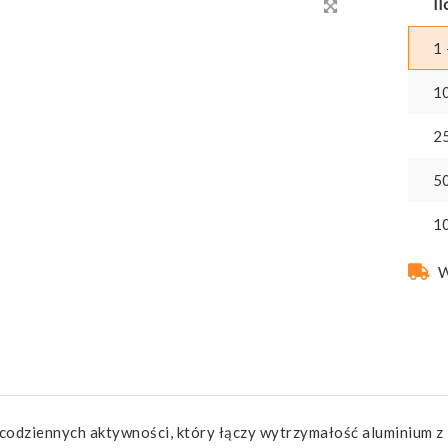
Il
1 
1
2
5
1
W
dziennych aktywności, który łączy wytrzymałość aluminium z le