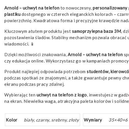
Arnold – uchwyt na telefon
to nowoczesny,
personalizowany
plastiku
dostępnego w czterech eleganckich kolorach – czarnym
powierzchnię. Kwadratowa forma i precyzyjne krawędzie nada
Kluczowym atutem produktu jest
samoprzylepna baza 3M
, d
pozostawienia śladów. Stabilny mechanizm pozwala obracać 
wiadomości. 📱
Dzięki możliwości znakowania,
Arnold – uchwyt na telefon
spr
czy edukacja online. Wykorzystasz go w kampaniach promocy
Produkt najlepiej odpowiada potrzebom
studentów, kierowcó
podczas spotkań ze znajomymi, a także gwarantuje pewny ch
ekranu podczas pracy zdalnej.
Wybierając ten
uchwyt na telefon z logo
, inwestujesz w gad
na ekran. Niewielka waga, atrakcyjna paleta kolorów i solidn
Kolor
biały, czarny, srebrny, złoty
Wymiary
35×40×6