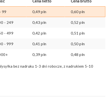
ość
Cena netto
Cena brutto
0,49
pln
0,60
pln
- 99
0,43
pln
0,52
pln
00 - 249
0,42
pln
0,51
pln
50 - 499
0,41
pln
0,50
pln
00 - 999
0,39
pln
0,48
pln
000+
ysyłka bez nadruku 1-3 dni robocze, z nadrukiem 5-10