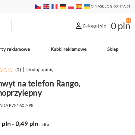
O NAS
BLOG
KONTAKT
0
0
pln
Zaloguj się
rty reklamowe
Kubki reklamowe
Sklep
Dodaj opinię
(0)
wyt na telefon Rango,
moprzylepny
ADAP781602-98
 pln
0,49 pln
Zakres
–
netto
cen: