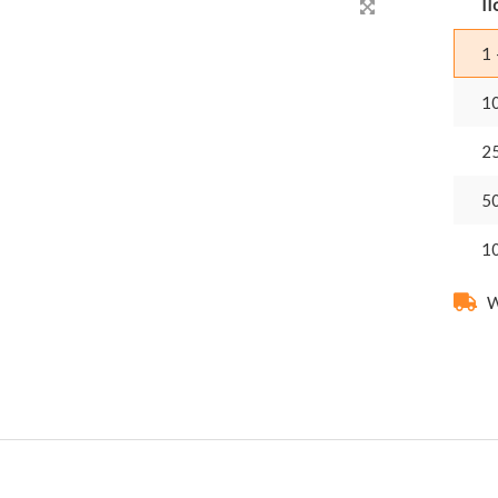
Il
1 
1
2
5
1
W