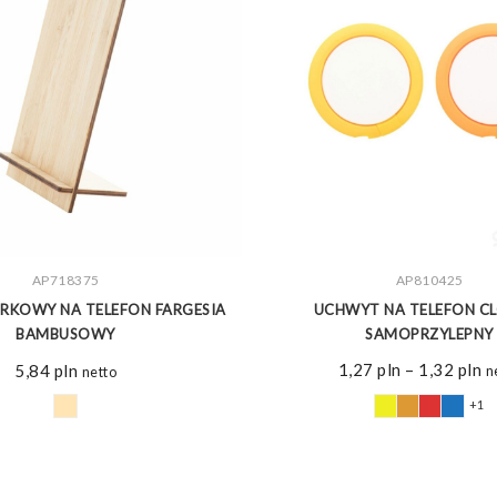
ZOBACZ WIĘCEJ
AP718375
ZOBACZ WIĘCEJ
AP810425
RKOWY NA TELEFON FARGESIA
UCHWYT NA TELEFON C
BAMBUSOWY
SAMOPRZYLEPNY
Z
1,27
pln
–
1,32
pln
5,84
pln
n
netto
ce
+1
o
1,
d
1,