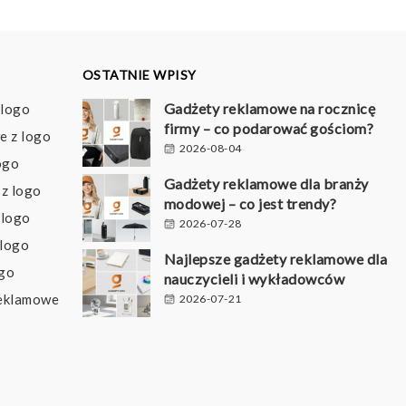
OSTATNIE WPISY
Gadżety reklamowe na rocznicę
 logo
firmy – co podarować gościom?
e z logo
2026-08-04
ogo
Gadżety reklamowe dla branży
z logo
modowej – co jest trendy?
 logo
2026-07-28
 logo
Najlepsze gadżety reklamowe dla
ogo
nauczycieli i wykładowców
reklamowe
2026-07-21