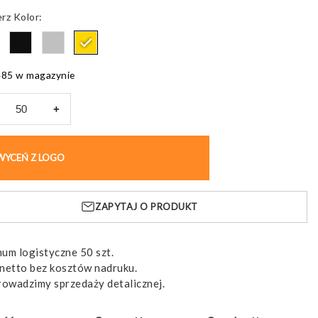
od
Kolor
0,49 pln
do
0,62 pln
485 w magazynie
+
yt
WYCEŃ Z LOGO
KUP BEZ NADRUKU
on
o,
rzylepny
ZAPYTAJ O PRODUKT
um logistyczne 50 szt.
netto bez kosztów nadruku.
rowadzimy sprzedaży detalicznej.