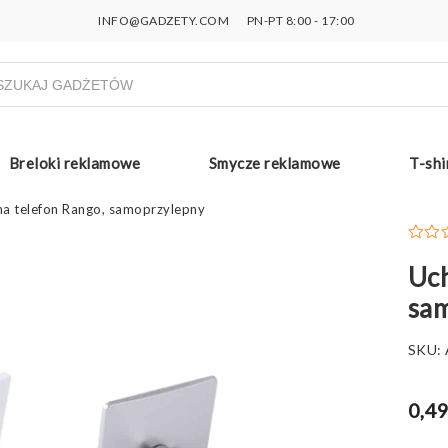
INFO@GADZETY.COM
PN-PT 8:00 - 17:00
ukiwarka
uktów
Breloki reklamowe
Smycze reklamowe
T-shi
a telefon Rango, samoprzylepny
Uch
sa
SKU:
0,49