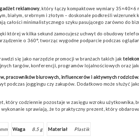
 gadżet reklamowy
, który łączy kompaktowe wymiary 35×40×6 
, białym, srebrnym i złotym – doskonale podkreśli wizerunek ka
ją całości minimalistycznego szyku pasującego zarówno do biz
zięki której w kilka sekund zamocujesz uchwyt do obudowy telefon
urządzenie o 360°, tworząc wygodne podparcie podczas oglądan
awdzi się jako narzędzie promocji w branżach takich jak
telekom
jnych targów, konferencji, programów lojalnościowych oraz ja
w, pracowników biurowych, influencerów i aktywnych rodziców
wyt podczas joggingu czy zakupów. Dodatkowo może służyć jako 
żet, który codziennie pozostaje w zasięgu wzroku użytkownika,
e wykonanie sprawiają, że to praktyczny prezent, który obdarow
 mm
Waga
8.5 g
Materiał
Plastik