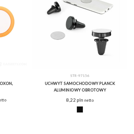
ZOBACZ WIĘCEJ
STR-97156
LOXON,
UCHWYT SAMOCHODOWY PLANCK
ALUMINIOWY OBROTOWY
akres
8,22
pln
etto
netto
n:
d
27 pln
o
32 pln