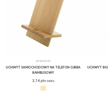
ZOBACZ WIĘCEJ
AP800444
Y
UCHWYT SAMOCHODOWY NA TELEFON GIBBA
UCHWYT BIU
BAMBUSOWY
3,74
pln
netto