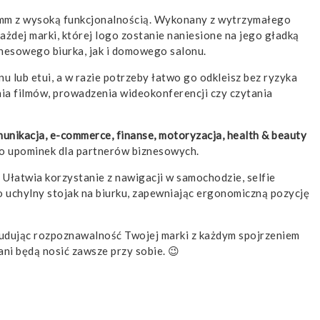
mm z wysoką funkcjonalnością. Wykonany z wytrzymałego
żdej marki, której logo zostanie naniesione na jego gładką
nesowego biurka, jak i domowego salonu.
u lub etui, a w razie potrzeby łatwo go odkleisz bez ryzyka
ia filmów, prowadzenia wideokonferencji czy czytania
unikacja, e-commerce, finanse, motoryzacja, health & beauty
ko upominek dla partnerów biznesowych.
. Ułatwia korzystanie z nawigacji w samochodzie, selfie
uchylny stojak na biurku, zapewniając ergonomiczną pozycję
 budując rozpoznawalność Twojej marki z każdym spojrzeniem
ani będą nosić zawsze przy sobie. 😉