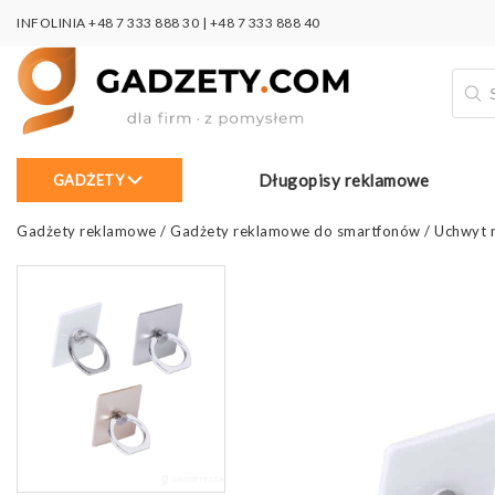
INFOLINIA
+48 7 333 888 30
|
+48 7 333 888 40
Wysz
prod
Długopisy reklamowe
GADŻETY
Gadżety reklamowe
/
Gadżety reklamowe do smartfonów
/
Uchwyt n