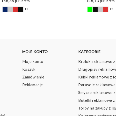
156,36
pln
146,13
pln
netto
netto
+1
+2
MOJE KONTO
KATEGORIE
Moje konto
Breloki reklamowe z
Koszyk
Długopisy reklamow
Zamówienie
Kubki reklamowe z l
Reklamacje
Parasole reklamowe 
Smycze reklamowe z
Butelki reklamowe z
Torby na zakupy z l
ści
Kolorowe gadżety 