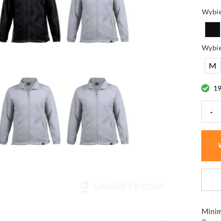
M
19
-
ilość
Kurtk
pola
Assim
zame
i
kiesz
Minim