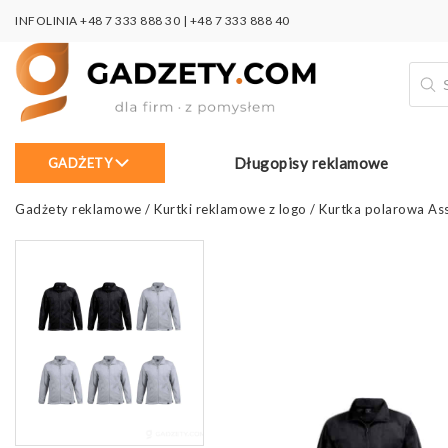
INFOLINIA
+48 7 333 888 30
|
+48 7 333 888 40
Wysz
prod
Długopisy reklamowe
GADŻETY
Gadżety reklamowe
/
Kurtki reklamowe z logo
/
Kurtka polarowa Ass