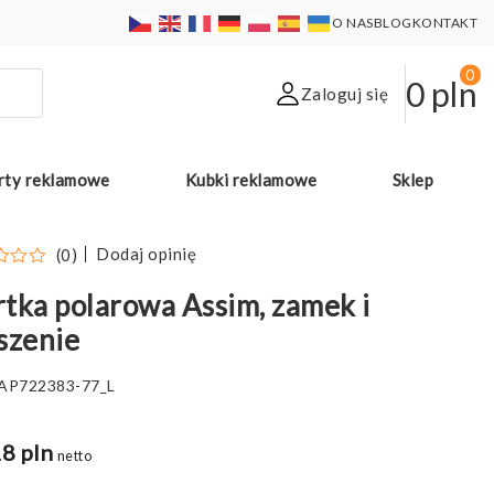
O NAS
BLOG
KONTAKT
0
0
pln
Zaloguj się
rty reklamowe
Kubki reklamowe
Sklep
Dodaj opinię
(0)
tka polarowa Assim, zamek i
szenie
AP722383-77_L
8 pln
netto