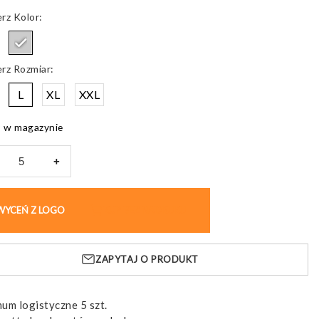
Kolor
Rozmiar
L
XL
XXL
 w magazynie
+
a
rowa
WYCEŃ Z LOGO
KUP BEZ NADRUKU
,
k
ZAPYTAJ O PRODUKT
enie
um logistyczne 5 szt.