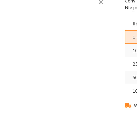
Ceny 
Nie p
Il
1 
1
2
5
1
W