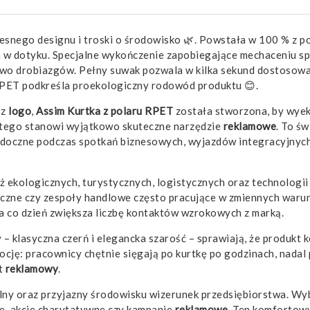
snego designu i troski o środowisko 🌿. Powstała w 100 % z po
a w dotyku. Specjalne wykończenie zapobiegające mechaceniu sp
two drobiazgów. Pełny suwak pozwala w kilka sekund dostosować
 RPET podkreśla proekologiczny rodowód produktu 😊.
 z
logo
,
Assim Kurtka z polaru RPET
została stworzona, by wyek
latego stanowi wyjątkowo skuteczne narzędzie
reklamowe
. To ś
doczne podczas spotkań biznesowych, wyjazdów integracyjnyc
ż ekologicznych, turystycznych, logistycznych oraz technologi
tyczne czy zespoły handlowe często pracujące w zmiennych war
a co dzień zwiększa liczbę kontaktów wzrokowych z marką.
 klasyczna czerń i elegancka szarość – sprawiają, że produkt ko
ję: pracownicy chętnie sięgają po kurtkę po godzinach, nadal
kt
reklamowy
.
alny oraz przyjazny środowisku wizerunek przedsiębiorstwa. Wy
we, akcje charytatywne czy kampanie
reklamowe
. Ten komfortowy