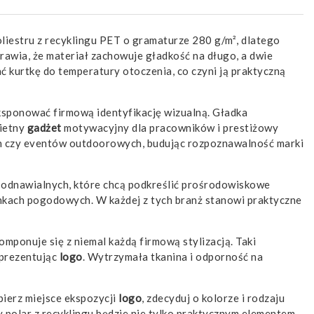
liestru z recyklingu PET o gramaturze 280 g/m², dlatego
rawia, że materiał zachowuje gładkość na długo, a dwie
 kurtkę do temperatury otoczenia, co czyni ją praktyczną
sponować firmową identyfikację wizualną. Gładka
wietny
gadżet
motywacyjny dla pracowników i prestiżowy
h czy eventów outdoorowych, budując rozpoznawalność marki
i odnawialnych, które chcą podkreślić prośrodowiskowe
unkach pogodowych. W każdej z tych branż stanowi praktyczne
mponuje się z niemal każdą firmową stylizacją. Taki
 prezentując
logo
. Wytrzymała tkanina i odporność na
bierz miejsce ekspozycji
logo
, zdecyduj o kolorze i rodzaju
 polar z recyklingu będzie nie tylko praktycznym elementem