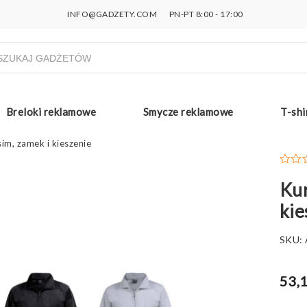
INFO@GADZETY.COM
PN-PT 8:00 - 17:00
ukiwarka
uktów
Breloki reklamowe
Smycze reklamowe
T-shi
im, zamek i kieszenie
Kur
kie
SKU:
53,1