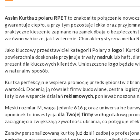
Assim Kurtka z polaru RPET
to znakomite połączenie nowocze
gwarantuje ciepło, a przy tym pozostaje lekka oraz przyjemn
praktyczne kieszenie zapinane na zamek dbają o bezpieczeńs
zarówno w biurze, jak i w terenie. Charakterystyczna metka
Jako kluczowy przedstawiciel kategorii Polary z
logo
i Kurtki
powierzchnia doskonale przyjmuje trwały
nadruk
lub haft, d
prezent dla kluczowych klientów. Umieszczone
logo
będzie wi
w naturalny sposób.
Kurtka perfekcyjnie wspiera promocję przedsiębiorstw z bran
wartości. Docenią ją również firmy budowlane, centra logis
i stylowe wsparcie działań
reklamowych
, ponieważ noszona n
Męski rozmiar M, waga jedynie 616 g oraz uniwersalne barwy –
upominek to inwestycja
dla Twojej firmy
w długofalową promoc
zaciągnięcia zwiększają żywotność ubrania, co potęguje efe
Zamów personalizowaną kurtkę już dziś i zadbaj o profesjon
nadruku
, a otrzymasz produkt gotowy na targi, pikniki firmo