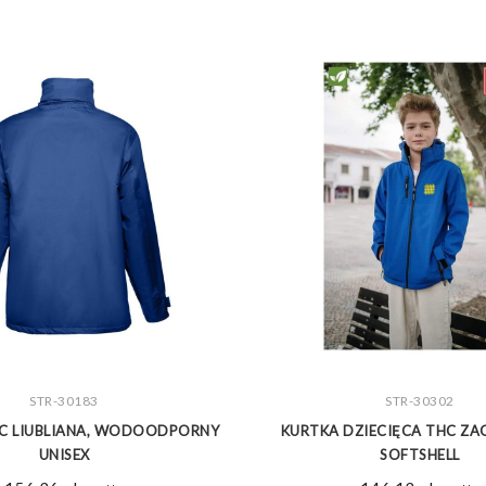
ZOBACZ WIĘCEJ
STR-30183
ZOBACZ WIĘCEJ
STR-30302
HC LIUBLIANA, WODOODPORNY
KURTKA DZIECIĘCA THC ZAG
UNISEX
SOFTSHELL