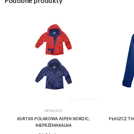
Podobne produkty
ZOBACZ WIĘCEJ
AP842001
TA
KURTKA POLAROWA ASPEN NORDIC,
PŁASZCZ T
NIEPRZEMAKALNA