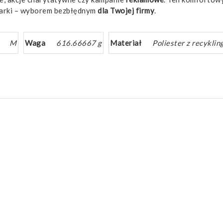
marki – wyborem bezbłędnym
dla Twojej firmy
.
M
Waga
616.66667 g
Materiał
Poliester z recyklin