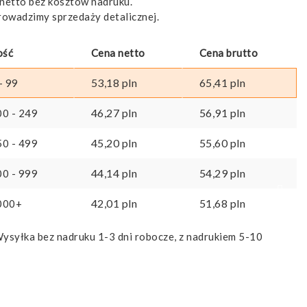
netto bez kosztów nadruku.
rowadzimy sprzedaży detalicznej.
ość
Cena netto
Cena brutto
53,18
pln
65,41
pln
- 99
46,27
pln
56,91
pln
00 - 249
45,20
pln
55,60
pln
50 - 499
44,14
pln
54,29
pln
00 - 999
42,01
pln
51,68
pln
000+
ysyłka bez nadruku 1-3 dni robocze, z nadrukiem 5-10