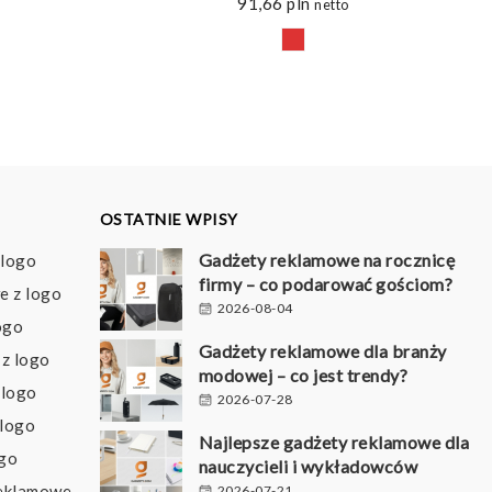
91,66
pln
netto
OSTATNIE WPISY
Gadżety reklamowe na rocznicę
 logo
firmy – co podarować gościom?
e z logo
2026-08-04
ogo
Gadżety reklamowe dla branży
z logo
modowej – co jest trendy?
 logo
2026-07-28
 logo
Najlepsze gadżety reklamowe dla
ogo
nauczycieli i wykładowców
reklamowe
2026-07-21