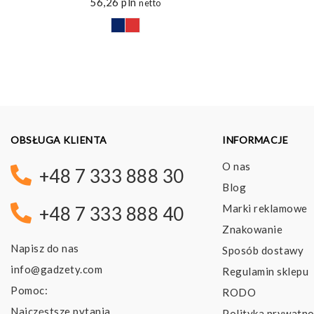
56,26
pln
netto
OBSŁUGA KLIENTA
INFORMACJE
O nas
+48 7 333 888 30
Blog
Marki reklamowe
+48 7 333 888 40
Znakowanie
Napisz do nas
Sposób dostawy
info@gadzety.com
Regulamin sklepu
Pomoc:
RODO
Najczęstsze pytania
Polityka prywatno