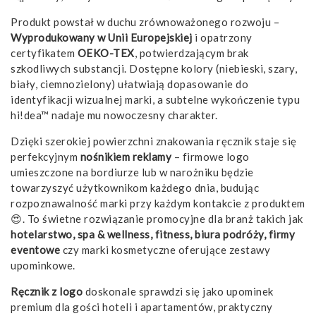
Produkt powstał w duchu zrównoważonego rozwoju –
Wyprodukowany w Unii Europejskiej
i opatrzony
certyfikatem
OEKO-TEX
, potwierdzającym brak
szkodliwych substancji. Dostępne kolory (niebieski, szary,
biały, ciemnozielony) ułatwiają dopasowanie do
identyfikacji wizualnej marki, a subtelne wykończenie typu
hi!dea™ nadaje mu nowoczesny charakter.
Dzięki szerokiej powierzchni znakowania ręcznik staje się
perfekcyjnym
nośnikiem reklamy
– firmowe logo
umieszczone na bordiurze lub w narożniku będzie
towarzyszyć użytkownikom każdego dnia, budując
rozpoznawalność marki przy każdym kontakcie z produktem
😍. To świetne rozwiązanie promocyjne dla branż takich jak
hotelarstwo, spa & wellness, fitness, biura podróży, firmy
eventowe
czy marki kosmetyczne oferujące zestawy
upominkowe.
Ręcznik z logo
doskonale sprawdzi się jako upominek
premium dla gości hoteli i apartamentów, praktyczny