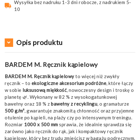
Wysyłka bez nadruku 1-3 dni robocze, z nadrukiem 5-
10
Opis produktu
BARDEM M. Ręcznik kąpielowy
BARDEM M. Ręcznik kąpielowy
to więcej niż zwykły
ręcznik – to
ekologiczne akcesorium podróżne
, które łączy
w sobie
luksusową miękkość
, nowoczesny design i troskę o
planetę 🌿. Wykonany w 82 % z wysokogatunkowej
bawełny oraz 18 % z
bawełny z recyklingu
, o gramaturze
500 g/m²
, gwarantuje znakomitą chłonność oraz przyjemne
otulenie po kąpieli, na plaży czy po intensywnym treningu.
Rozmiar
1000 x 500 mm
sprawia, że idealnie sprawdza się
zarówno jako ręcznik do rąk, jak i kompaktowy ręcznik
kąpielowy, który bez trudu zmieścisz w bagażu podręcznym.