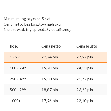
500
mm
Minimum logistyczne 5 szt.
Ceny netto bez kosztów nadruku.
Nie prowadzimy sprzedaży detalicznej.
Ilość
Cena netto
Cena brutto
22,74
pln
27,97
pln
1 - 99
19,78
pln
24,33
pln
100 - 249
19,33
pln
23,77
pln
250 - 499
18,87
pln
23,22
pln
500 - 999
17,96
pln
22,10
pln
1000+