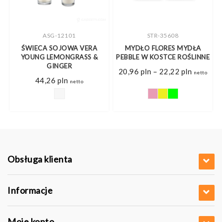
ASG-12101
STR-35608
ŚWIECA SOJOWA VERA
MYDŁO FLORES MYDŁA
YOUNG LEMONGRASS &
PEBBLE W KOSTCE ROŚLINNE
GINGER
Zakres
20,96
pln
–
22,22
pln
netto
cen:
44,26
pln
netto
od
20,96 pl
do
22,22 pl
Obsługa klienta
Informacje
Moje konto