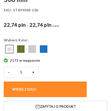
SKU:
STR99048-106
22,74 pln
22,74 pln
Zakres
–
netto
cen:
od
Kolor
22,27 pln
do
22,74 pln
2173 w magazynie
-
+
ilość
Ręcznik
do
WYCEŃ Z LOGO
KUP BEZ NADRUKU
twarzy
Bardem,
1000
ZAPYTAJ O PRODUKT
x