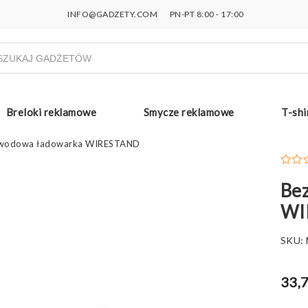
INFO@GADZETY.COM
PN-PT 8:00 - 17:00
ukiwarka
uktów
Breloki reklamowe
Smycze reklamowe
T-shi
wodowa ładowarka WIRESTAND
Be
WI
SKU:
33,7