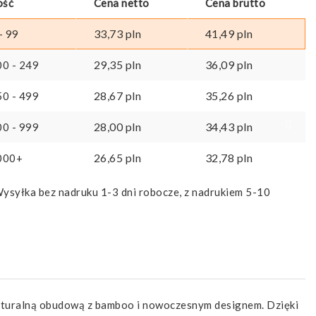
ość
Cena netto
Cena brutto
33,73
pln
41,49
pln
- 99
29,35
pln
36,09
pln
00 - 249
28,67
pln
35,26
pln
50 - 499
28,00
pln
34,43
pln
00 - 999
26,65
pln
32,78
pln
000+
ysyłka bez nadruku 1-3 dni robocze, z nadrukiem 5-10
naturalną obudową z bamboo i nowoczesnym designem. Dzięki