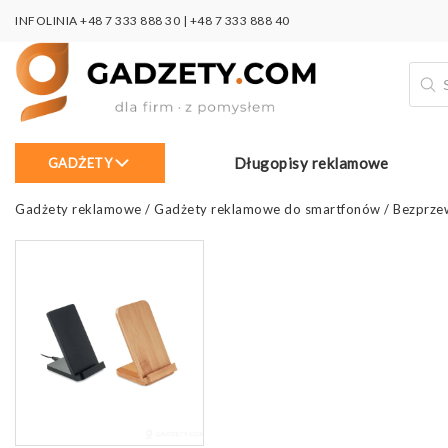
INFOLINIA
+48 7 333 888 30
|
+48 7 333 888 40
Wysz
prod
Długopisy reklamowe
GADŻETY
Gadżety reklamowe
/
Gadżety reklamowe do smartfonów
/
Bezprze