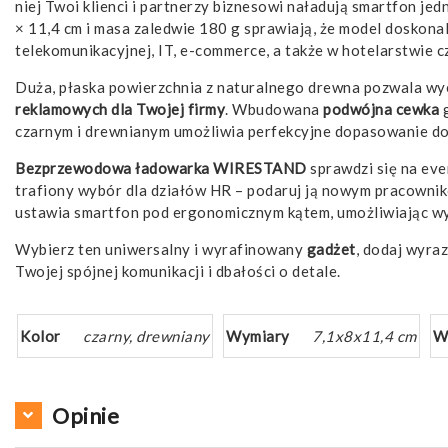
niej Twoi klienci i partnerzy biznesowi naładują smartfon j
× 11,4 cm i masa zaledwie 180 g sprawiają, że model doskonal
telekomunikacyjnej, IT, e-commerce, a także w hotelarstwie c
Duża, płaska powierzchnia z naturalnego drewna pozwala 
reklamowych
dla Twojej firmy
. Wbudowana
podwójna cewka
g
czarnym i drewnianym umożliwia perfekcyjne dopasowanie do i
Bezprzewodowa ładowarka WIRESTAND
sprawdzi się na eve
trafiony wybór dla działów HR – podaruj ją nowym pracowniko
ustawia smartfon pod ergonomicznym kątem, umożliwiając 
Wybierz ten uniwersalny i wyrafinowany
gadżet
, dodaj wyra
Twojej spójnej komunikacji i dbałości o detale.
Kolor
czarny, drewniany
Wymiary
7,1x8x11,4 cm
W
Opinie