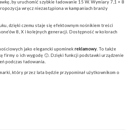
tawkę, by uruchomić szybkie ładowanie 15 W. Wymiary 7,1 × 8
o propozycja wręcz niezastąpiona w kampaniach branży
ku, dzięki czemu staje się efektownym nośnikiem treści
ne’ów 8, X i kolejnych generacji. Dostępność w kolorach
lnościowych jako elegancki upominek
reklamowy
. To także
 firmy o ich wygodę 🙂. Dzięki funkcji podstawki urządzenie
eń podczas ładowania.
marki, który przez lata będzie przypominał użytkownikom o