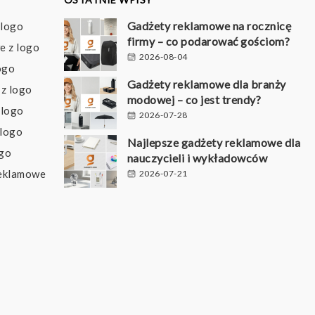
Gadżety reklamowe na rocznicę
 logo
firmy – co podarować gościom?
e z logo
2026-08-04
ogo
Gadżety reklamowe dla branży
z logo
modowej – co jest trendy?
 logo
2026-07-28
 logo
Najlepsze gadżety reklamowe dla
ogo
nauczycieli i wykładowców
reklamowe
2026-07-21