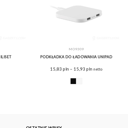
ZOBACZ WIĘCEJ
MO9309
ILISET
PODKŁADKA DO ŁADOWANIA UNIPAD
P
Zakres
15,83
pln
–
15,93
pln
netto
cen:
od
15,83 pln
do
15,93 pln
OSTATNIE WPISY