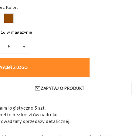
Kolor
716 w magazynie
+
rzewodowa
warka
WYCEŃ Z LOGO
KUP BEZ NADRUKU
ESTAND
ZAPYTAJ O PRODUKT
um logistyczne 5 szt.
netto bez kosztów nadruku.
rowadzimy sprzedaży detalicznej.