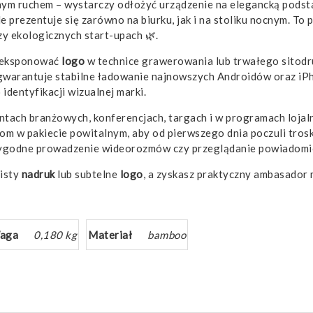
ednym ruchem – wystarczy odłożyć urządzenie na elegancką pods
e prezentuje się zarówno na biurku, jak i na stoliku nocnym. T
zy ekologicznych start-upach 🌿.
wyeksponować
logo
w technice grawerowania lub trwałego sitodru
warantuje stabilne ładowanie najnowszych Androidów oraz iPho
dentyfikacji wizualnej marki.
ntach branżowych, konferencjach, targach i w programach loja
m w pakiecie powitalnym, aby od pierwszego dnia poczuli troskę
wygodne prowadzenie wideorozmów czy przeglądanie powiadomi
zisty
nadruk
lub subtelne
logo
, a zyskasz praktyczny ambasador 
aga
0,180 kg
Materiał
bamboo