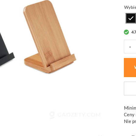
4
-
ilość
Bezp
łado
WIR
Minim
Ceny 
Nie p