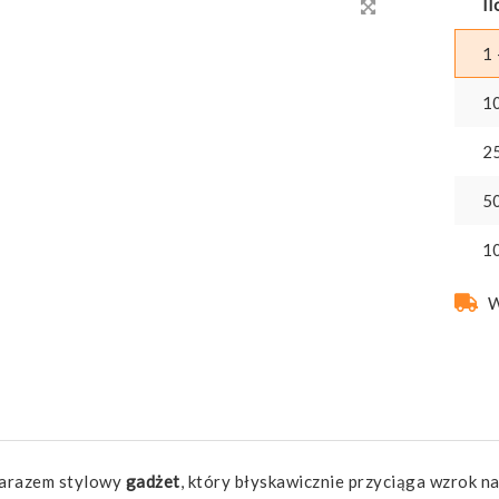
Il
1 
1
2
5
1
W
 zarazem stylowy
gadżet
, który błyskawicznie przyciąga wzrok 