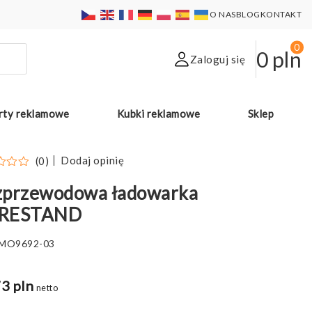
O NAS
BLOG
KONTAKT
0
0
pln
Zaloguj się
rty reklamowe
Kubki reklamowe
Sklep
Dodaj opinię
(0)
zprzewodowa ładowarka
RESTAND
MO9692-03
3 pln
netto