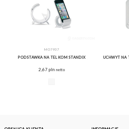
ZOBACZ WIĘCEJ
MO7937
PODSTAWKA NA TEL KOM STANDIX
UCHWYT NA 
2,67
pln
netto
OBSŁUGA KLIENTA
INFORMACJE