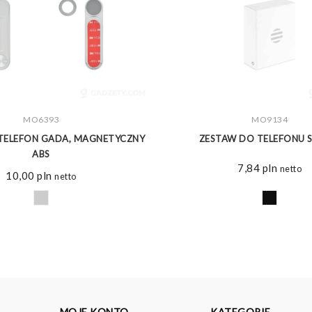
ZOBACZ WIĘCEJ
MO6393
ZOBACZ WIĘCEJ
MO9134
TELEFON GADA, MAGNETYCZNY
ZESTAW DO TELEFONU S
ABS
7,84
pln
netto
10,00
pln
netto
MOJE KONTO
KATEGORIE