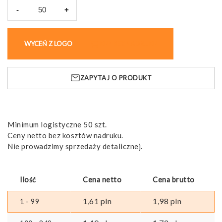
-
+
ilość
Brelok
otwieracz
WYCEŃ Z LOGO
KUP BEZ NADRUKU
RABS,
ABS
z
ZAPYTAJ O PRODUKT
recyklingu
Minimum logistyczne 50 szt.
Ceny netto bez kosztów nadruku.
Nie prowadzimy sprzedaży detalicznej.
Ilość
Cena netto
Cena brutto
1,61
pln
1,98
pln
1 - 99