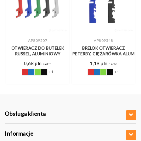
AP809507
AP809548
Y
OTWIERACZ DO BUTELEK
BRELOK OTWIERACZ
RUSSEL, ALUMINIOWY
PETERBY, CIĘŻARÓWKA ALUM
0,68
pln
1,19
pln
netto
netto
+1
+1
Obsługa klienta
Informacje