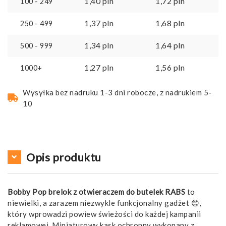
1,40
pln
1,72
pln
100 - 249
1,37
pln
1,68
pln
250 - 499
1,34
pln
1,64
pln
500 - 999
1,27
pln
1,56
pln
1000+
Wysyłka bez nadruku 1-3 dni robocze, z nadrukiem 5-
10
Opis produktu
Bobby Pop brelok z otwieraczem do butelek RABS
to
niewielki, a zarazem niezwykle funkcjonalny gadżet 😊,
który wprowadzi powiew świeżości do każdej kampanii
reklamowej. Miniaturowy kask ochronny wykonany z