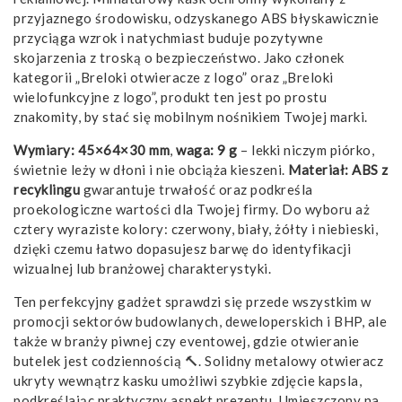
przyjaznego środowisku, odzyskanego ABS błyskawicznie
przyciąga wzrok i natychmiast buduje pozytywne
skojarzenia z troską o bezpieczeństwo. Jako członek
kategorii „Breloki otwieracze z logo” oraz „Breloki
wielofunkcyjne z logo”, produkt ten jest po prostu
znakomity, by stać się mobilnym nośnikiem Twojej marki.
Wymiary: 45×64×30 mm
,
waga: 9 g
– lekki niczym piórko,
świetnie leży w dłoni i nie obciąża kieszeni.
Materiał: ABS z
recyklingu
gwarantuje trwałość oraz podkreśla
proekologiczne wartości dla Twojej firmy. Do wyboru aż
cztery wyraziste kolory: czerwony, biały, żółty i niebieski,
dzięki czemu łatwo dopasujesz barwę do identyfikacji
wizualnej lub branżowej charakterystyki.
Ten perfekcyjny gadżet sprawdzi się przede wszystkim w
promocji sektorów budowlanych, deweloperskich i BHP, ale
także w branży piwnej czy eventowej, gdzie otwieranie
butelek jest codziennością 🔨. Solidny metalowy otwieracz
ukryty wewnątrz kasku umożliwi szybkie zdjęcie kapsla,
podkreślając praktyczny aspekt prezentu. Umieszczony na