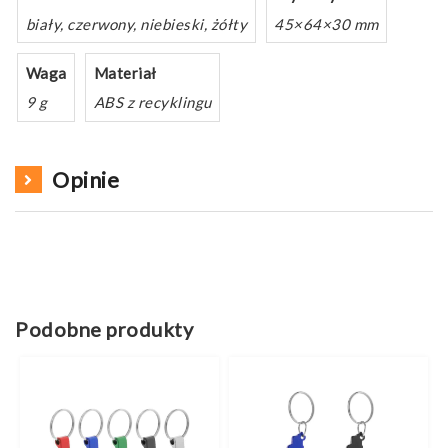
biały, czerwony, niebieski, żółty
45×64×30 mm
Waga
Materiał
9 g
ABS z recyklingu
Opinie
Podobne produkty