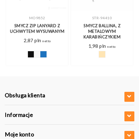
MO9852
STR-94410
M
SMYCZ ZIP LANYARD Z
SMYCZ BALLINA, Z
UCHWYTEM WYSUWANYM
METALOWYM
KARABIŃCZYKIEM
2,87
pln
netto
1,98
pln
netto
Obsługa klienta
Informacje
Moje konto