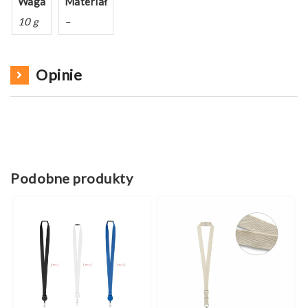
Waga
Materiał
10 g
–
Opinie
Podobne produkty