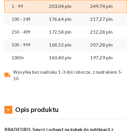
203,04
pln
249,74
pln
1 - 99
176,64
pln
217,27
pln
100 - 249
172,58
pln
212,28
pln
250 - 499
168,52
pln
207,28
pln
500 - 999
160,40
pln
197,29
pln
1000+
Wysyłka bez nadruku 1-3 dni robocze, z nadrukiem 5-
10
Opis produktu
BRADFORD. Smycz i uchwyt na kubek do sublimacji z