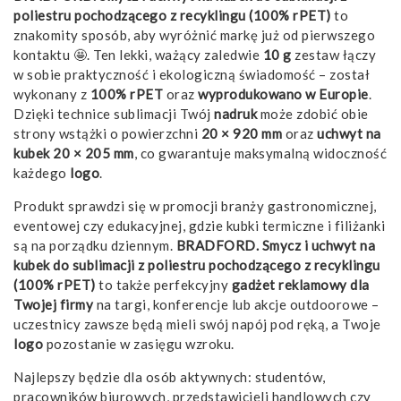
poliestru pochodzącego z recyklingu (100% rPET)
to
znakomity sposób, aby wyróżnić markę już od pierwszego
kontaktu 🤩. Ten lekki, ważący zaledwie
10 g
zestaw łączy
w sobie praktyczność i ekologiczną świadomość – został
wykonany z
100% rPET
oraz
wyprodukowano w Europie
.
Dzięki technice sublimacji Twój
nadruk
może zdobić obie
strony wstążki o powierzchni
20 × 920 mm
oraz
uchwyt na
kubek 20 × 205 mm
, co gwarantuje maksymalną widoczność
każdego
logo
.
Produkt sprawdzi się w promocji branży gastronomicznej,
eventowej czy edukacyjnej, gdzie kubki termiczne i filiżanki
są na porządku dziennym.
BRADFORD. Smycz i uchwyt na
kubek do sublimacji z poliestru pochodzącego z recyklingu
(100% rPET)
to także perfekcyjny
gadżet
reklamowy
dla
Twojej firmy
na targi, konferencje lub akcje outdoorowe –
uczestnicy zawsze będą mieli swój napój pod ręką, a Twoje
logo
pozostanie w zasięgu wzroku.
Najlepszy będzie dla osób aktywnych: studentów,
pracowników biurowych, przedstawicieli handlowych czy