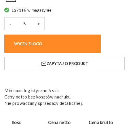
127116 w magazynie
-
+
ilość
Smycz
Bradford
WYCEŃ Z LOGO
KUP BEZ NADRUKU
z
recyklingu
do
ZAPYTAJ O PRODUKT
sublimacji
Minimum logistyczne 5 szt.
Ceny netto bez kosztów nadruku.
Nie prowadzimy sprzedaży detalicznej.
Ilość
Cena netto
Cena brutto