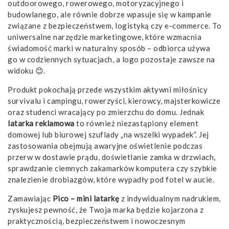
outdoorowego, rowerowego, motoryzacyjnego i
budowlanego, ale równie dobrze wpasuje się w kampanie
związane z bezpieczeństwem, logistyką czy e-commerce. To
uniwersalne narzędzie marketingowe, które wzmacnia
świadomość marki w naturalny sposób – odbiorca używa
go w codziennych sytuacjach, a logo pozostaje zawsze na
widoku 😊.
Produkt pokochają przede wszystkim aktywni miłośnicy
survivalu i campingu, rowerzyści, kierowcy, majsterkowicze
oraz studenci wracający po zmierzchu do domu. Jednak
latarka reklamowa
to również niezastąpiony element
domowej lub biurowej szuflady „na wszelki wypadek”. Jej
zastosowania obejmują awaryjne oświetlenie podczas
przerw w dostawie prądu, doświetlanie zamka w drzwiach,
sprawdzanie ciemnych zakamarków komputera czy szybkie
znalezienie drobiazgów, które wypadły pod fotel w aucie.
Zamawiając
Pico – mini latarkę
z indywidualnym nadrukiem,
zyskujesz pewność, że Twoja marka będzie kojarzona z
praktycznością, bezpieczeństwem i nowoczesnym