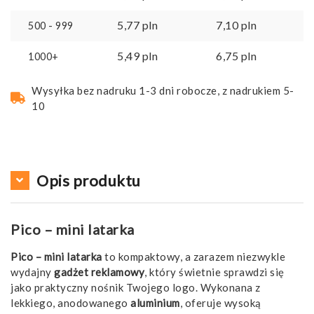
5,77
pln
7,10
pln
500 - 999
5,49
pln
6,75
pln
1000+
Wysyłka bez nadruku 1-3 dni robocze, z nadrukiem 5-
10
Opis produktu
Pico – mini latarka
Pico – mini latarka
to kompaktowy, a zarazem niezwykle
wydajny
gadżet reklamowy
, który świetnie sprawdzi się
jako praktyczny nośnik Twojego logo. Wykonana z
lekkiego, anodowanego
aluminium
, oferuje wysoką