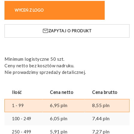
mini
WYCEŃ Z LOGO
KUP BEZ NADRUKU
latarka
ZAPYTAJ O PRODUKT
Minimum logistyczne 50 szt.
Ceny netto bez kosztów nadruku.
Nie prowadzimy sprzedaży detalicznej.
Ilość
Cena netto
Cena brutto
6,95
pln
8,55
pln
1 - 99
6,05
pln
7,44
pln
100 - 249
5,91
pln
7,27
pln
250 - 499