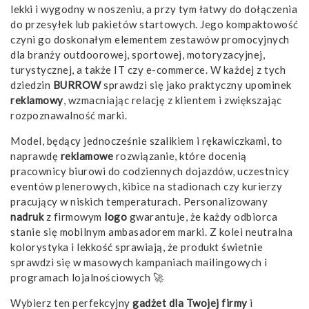
lekki i wygodny w noszeniu, a przy tym łatwy do dołączenia
do przesyłek lub pakietów startowych. Jego kompaktowość
czyni go doskonałym elementem zestawów promocyjnych
dla branży outdoorowej, sportowej, motoryzacyjnej,
turystycznej, a także IT czy e-commerce. W każdej z tych
dziedzin
BURROW
sprawdzi się jako praktyczny upominek
reklamowy
, wzmacniając relację z klientem i zwiększając
rozpoznawalność marki.
Model, będący jednocześnie szalikiem i rękawiczkami, to
naprawdę
reklamowe
rozwiązanie, które docenią
pracownicy biurowi do codziennych dojazdów, uczestnicy
eventów plenerowych, kibice na stadionach czy kurierzy
pracujący w niskich temperaturach. Personalizowany
nadruk
z firmowym
logo
gwarantuje, że każdy odbiorca
stanie się mobilnym ambasadorem marki. Z kolei neutralna
kolorystyka i lekkość sprawiają, że produkt świetnie
sprawdzi się w masowych kampaniach mailingowych i
programach lojalnościowych 🚀
Wybierz ten perfekcyjny
gadżet
dla Twojej firmy
i