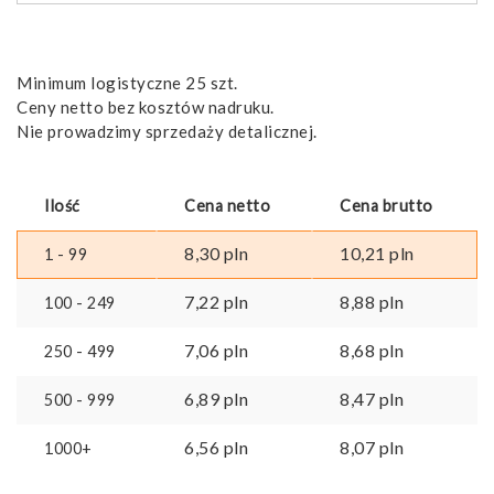
Minimum logistyczne 25 szt.
Ceny netto bez kosztów nadruku.
Nie prowadzimy sprzedaży detalicznej.
Ilość
Cena netto
Cena brutto
8,30
pln
10,21
pln
1 - 99
7,22
pln
8,88
pln
100 - 249
7,06
pln
8,68
pln
250 - 499
6,89
pln
8,47
pln
500 - 999
6,56
pln
8,07
pln
1000+