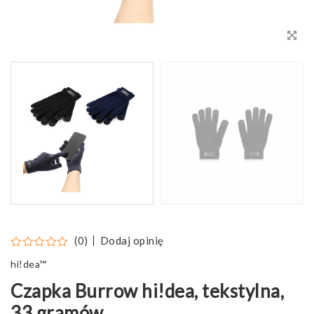
Dodaj opinię
(0)
hi!dea™
Czapka Burrow hi!dea, tekstylna,
33 gramów