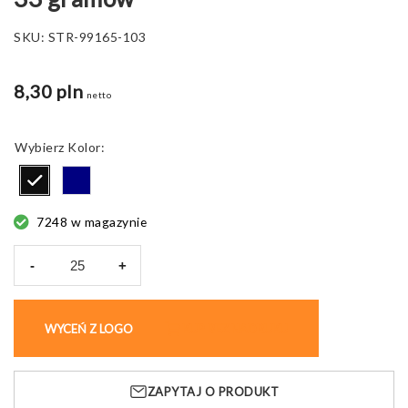
SKU:
STR-99165-103
8,30 pln
netto
Kolor
7248 w magazynie
-
+
ilość
Czapka
Burrow
WYCEŃ Z LOGO
KUP BEZ NADRUKU
hi!dea,
tekstylna,
33
ZAPYTAJ O PRODUKT
gramów