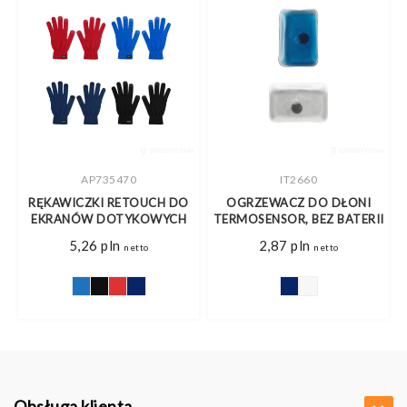
AP735470
IT2660
RĘKAWICZKI RETOUCH DO
OGRZEWACZ DO DŁONI
E
EKRANÓW DOTYKOWYCH
TERMOSENSOR, BEZ BATERII
5,26
pln
2,87
pln
netto
netto
Obsługa klienta