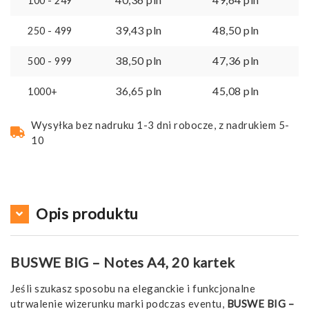
100 - 249
39,43
pln
48,50
pln
250 - 499
38,50
pln
47,36
pln
500 - 999
36,65
pln
45,08
pln
1000+
Wysyłka bez nadruku 1-3 dni robocze, z nadrukiem 5-
10
Opis produktu
BUSWE BIG – Notes A4, 20 kartek
Jeśli szukasz sposobu na eleganckie i funkcjonalne
utrwalenie wizerunku marki podczas eventu,
BUSWE BIG –