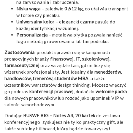
na zarysowania i zabrudzenia.
Niska waga
– zaledwie
0,612 kg
, co ułatwia transport
w torbie czy plecaku.
Uniwersalny kolor
– elegancki
czarny
pasuje do
każdej identyfikacji wizualnej.
Personalizacja
– metalowa płytka pozwala nanieść
logo metodą grawerowania lub tampodruku.
Zastosowania
: produkt sprawdzi się w kampaniach
promocyjnych branży
finansowej, IT, szkoleniowej,
farmaceutycznej
oraz wszędzie tam, gdzie liczy się
wizerunek profesjonalisty. Jest idealny dla
menedżerów,
handlowców, trenerów, studentów MBA
, a także
uczestników warsztatów design thinking. Możesz wręczyć
go podczas
konferencji prasowej
, dodać do
welcome packa
dla nowych pracowników lub rozdać jako upominek VIP w
salonie samochodowym.
Dodając
BUSWE BIG – Notes A4, 20 kartek
do zestawu
konferencyjnego, zyskujesz nie tylko praktyczny gift, ale
także subtelny billboard, który będzie towarzyszył