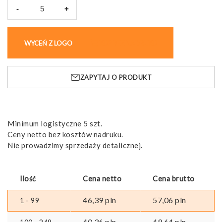
-
+
ilość
Notes
A4,
WYCEŃ Z LOGO
KUP BEZ NADRUKU
20
kartek
BUSWE
ZAPYTAJ O PRODUKT
BIG
Minimum logistyczne 5 szt.
Ceny netto bez kosztów nadruku.
Nie prowadzimy sprzedaży detalicznej.
Ilość
Cena netto
Cena brutto
46,39
pln
57,06
pln
1 - 99
40,36
pln
49,64
pln