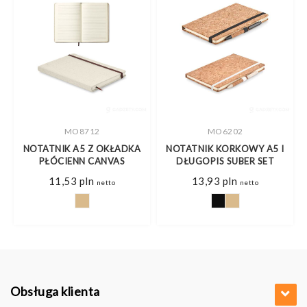
MO8712
MO6202
NOTATNIK A5 Z OKŁADKA
NOTATNIK KORKOWY A5 I
PŁÓCIENN CANVAS
DŁUGOPIS SUBER SET
s
11,53
pln
13,93
pln
netto
netto
pln
pln
Obsługa klienta