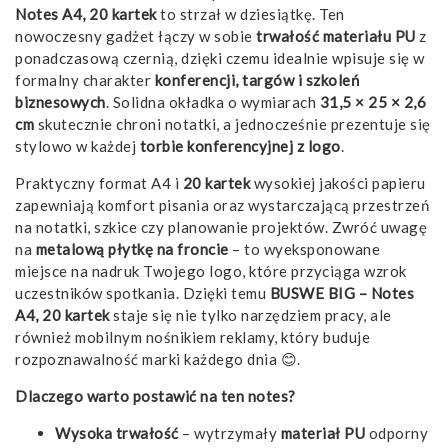
Notes A4, 20 kartek
to strzał w dziesiątkę. Ten
nowoczesny gadżet łączy w sobie
trwałość materiału PU
z
ponadczasową czernią, dzięki czemu idealnie wpisuje się w
formalny charakter
konferencji, targów i szkoleń
biznesowych
. Solidna okładka o wymiarach
31,5 × 25 × 2,6
cm
skutecznie chroni notatki, a jednocześnie prezentuje się
stylowo w każdej
torbie konferencyjnej z logo
.
Praktyczny format A4 i
20 kartek
wysokiej jakości papieru
zapewniają komfort pisania oraz wystarczającą przestrzeń
na notatki, szkice czy planowanie projektów. Zwróć uwagę
na
metalową płytkę na froncie
– to wyeksponowane
miejsce na nadruk Twojego logo, które przyciąga wzrok
uczestników spotkania. Dzięki temu
BUSWE BIG – Notes
A4, 20 kartek
staje się nie tylko narzędziem pracy, ale
również mobilnym nośnikiem reklamy, który buduje
rozpoznawalność marki każdego dnia 😊.
Dlaczego warto postawić na ten notes?
Wysoka trwałość
– wytrzymały
materiał PU
odporny