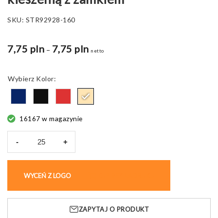
SKU:
STR92928-160
7,75 pln
7,75 pln
Zakres
–
netto
cen:
od
Kolor
7,75 pln
do
14,51 pln
16167 w magazynie
-
+
ilość
Torba
CHANCERY
WYCEŃ Z LOGO
KUP BEZ NADRUKU
z
przednią
kieszenią
ZAPYTAJ O PRODUKT
z