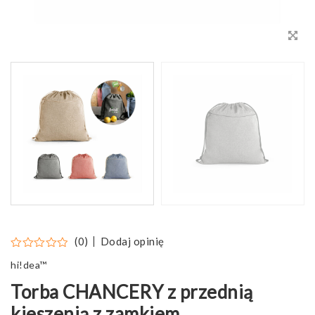
Dodaj opinię
(0)
hi!dea™
Torba CHANCERY z przednią
kieszenią z zamkiem