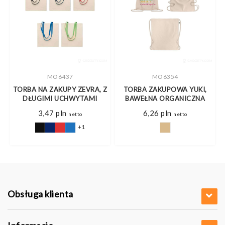
MO6437
MO6354
TORBA NA ZAKUPY ZEVRA, Z
TORBA ZAKUPOWA YUKI,
DŁUGIMI UCHWYTAMI
BAWEŁNA ORGANICZNA
res
3,47
pln
6,26
pln
o
netto
netto
+1
8 pln
8 pln
Obsługa klienta