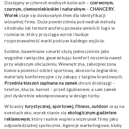
Dostępny w czterech modnych kolorach –
czerwonym,
czarnym, ciemnoniebieskim i naturalnym
–
CHANCERY.
Worek
staje się doskonałym tłem dla identyfikacji
wizualnej firmy. Duża powierzchnia pod nadruk metodą
sitodruku lub termotransferu pozwala umieścić logo w
rozmiarze, który przyciąga wzrok i buduje
rozpoznawalność marki podczas każdego wyjścia.
Solidne, bawełniane sznurki służą jednocześnie jako
wygodne ramiączka, gwarantując komfort noszenia nawet
przy większym obciążeniu. Wewnętrzna, zabezpieczona
komora pomieści odzież sportową, akcesoria żeglarskie,
materiały konferencyjne czy zakupy z targów branżowych.
Przednia kieszeń zapinana na zamek
chroni drobiazgi –
telefon, klucze, karnet – przed zgubieniem, a sam zamek
jest dyskretnie wkomponowany w design torby.
W branży
turystycznej, sportowej, fitness, outdoor
oraz na
eventach eko, worek stanie się
ekologicznym gadżetem
reklamowym
, który realnie wspiera wizerunek firmy jako
odpowiedzialnej społecznie. Agencje marketingowe, kluby