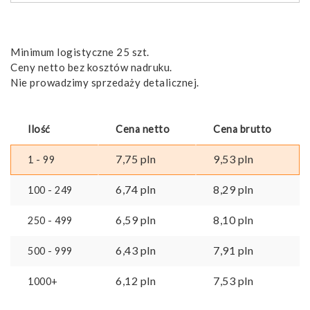
zamkiem
Minimum logistyczne 25 szt.
Ceny netto bez kosztów nadruku.
Nie prowadzimy sprzedaży detalicznej.
Ilość
Cena netto
Cena brutto
7,75
pln
9,53
pln
1 - 99
6,74
pln
8,29
pln
100 - 249
6,59
pln
8,10
pln
250 - 499
6,43
pln
7,91
pln
500 - 999
6,12
pln
7,53
pln
1000+