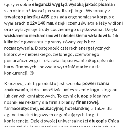
łączy w sobie
elegancki wygląd
,
wysoką jakość pisania
i
szerokie możliwości personalizacji logo. Wykonany z
trwałego plastiku ABS
, posiada ergonomiczny korpus o
wymiarach
ø12×140 mm
, dzięki czemu świetnie leży w dłoni
oraz wytrzymuje trudy codziennego użytkowania. Dzięki
wciskanemu mechanizmowi
i
niebieskiemu wkładowi
każde
kliknięcie gwarantuje płynny, równy zapis bez
rozmazywania. Dostępność czterech energetycznych
kolorów – niebieskiego, zielonego, czerwonego i
pomarańczowego – ułatwia dopasowanie długopisu do
barw firmowych i pozwala wyróżnić markę na tle
konkurencji. 😊
Kluczową zaletą produktu jest szeroka
powierzchnia
znakowania
, która umożliwia umieszczenie
logo
, sloganu
lub danych kontaktowych. To czyni długopis idealnym
nośnikiem reklamy dla firm z branży
finansowej,
farmaceutycznej, edukacyjnej, hotelarskiej
, a także dla
agencji marketingowych organizujących targi i
konferencje. Dzięki swojej uniwersalności
długopis Chica
sprawdzi się jako upominek w pakietach powitalnych, na