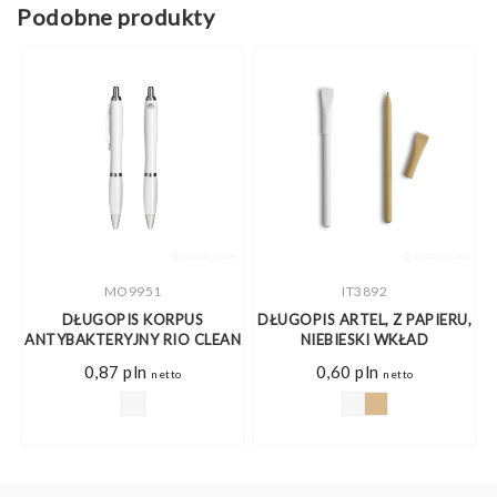
Podobne produkty
MO9951
IT3892
DŁUGOPIS KORPUS
DŁUGOPIS ARTEL, Z PAPIERU,
O
ANTYBAKTERYJNY RIO CLEAN
NIEBIESKI WKŁAD
0,87
pln
0,60
pln
netto
netto