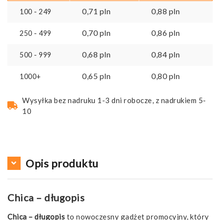
0,71
pln
0,88
pln
100 - 249
0,70
pln
0,86
pln
250 - 499
0,68
pln
0,84
pln
500 - 999
0,65
pln
0,80
pln
1000+
Wysyłka bez nadruku 1-3 dni robocze, z nadrukiem 5-
10
Opis produktu
Chica – długopis
Chica – długopis
to nowoczesny gadżet promocyjny, który