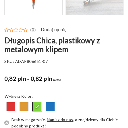
Dodaj opinię
(0)
Długopis Chica, plastikowy z
metalowym klipem
SKU:
ADAP806651-07
0,82 pln
0,82 pln
Zakres
–
netto
cen:
od
Kolor
0,76 pln
do
0,82 pln
Brak w magazynie.
Napisz do nas
, a znajdziemy dla Ciebie
podobny produkt!