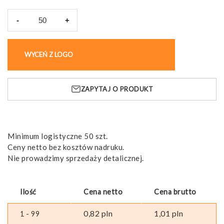
-
+
ilość
Długopis
Chica,
WYCEŃ Z LOGO
KUP BEZ NADRUKU
plastikowy
z
metalowym
ZAPYTAJ O PRODUKT
klipem
Minimum logistyczne 50 szt.
Ceny netto bez kosztów nadruku.
Nie prowadzimy sprzedaży detalicznej.
Ilość
Cena netto
Cena brutto
0,82
pln
1,01
pln
1 - 99