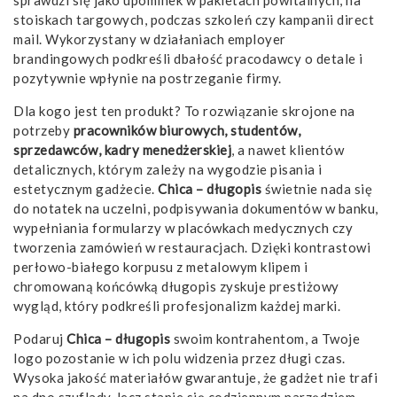
stoiskach targowych, podczas szkoleń czy kampanii direct
mail. Wykorzystany w działaniach employer
brandingowych podkreśli dbałość pracodawcy o detale i
pozytywnie wpłynie na postrzeganie firmy.
Dla kogo jest ten produkt? To rozwiązanie skrojone na
potrzeby
pracowników biurowych, studentów,
sprzedawców, kadry menedżerskiej
, a nawet klientów
detalicznych, którym zależy na wygodzie pisania i
estetycznym gadżecie.
Chica – długopis
świetnie nada się
do notatek na uczelni, podpisywania dokumentów w banku,
wypełniania formularzy w placówkach medycznych czy
tworzenia zamówień w restauracjach. Dzięki kontrastowi
perłowo-białego korpusu z metalowym klipem i
chromowaną końcówką długopis zyskuje prestiżowy
wygląd, który podkreśli profesjonalizm każdej marki.
Podaruj
Chica – długopis
swoim kontrahentom, a Twoje
logo pozostanie w ich polu widzenia przez długi czas.
Wysoka jakość materiałów gwarantuje, że gadżet nie trafi
na dno szuflady, lecz stanie się codziennym narzędziem