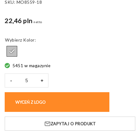
SKU:
MO8559-18
22,46 pln
netto
Kolor
5451 w magazynie
-
+
ilość
Zestaw
dwóch
WYCEŃ Z LOGO
KUP BEZ NADRUKU
narzędzi
Combitool,
aluminiowy
ZAPYTAJ O PRODUKT