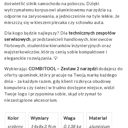
doświetlić silnik samochodu na poboczu. Dzięki
wytrzymałemu korpusowi aluminiowemu narzędzia są
odporne na zarysowania, a jednocześnie na tyle lekkie, że
mieszczą się w kieszeni plecaka czy schowku auta.
Dla kogo będzie najlepszy? Dla
technicznych zespołów
serwisowych
, przedstawicieli handlowych, kierowców
flotowych, studentów kierunków inżynieryjnych oraz
majsterkowiczów, którzy cenią sobie kompaktowe i
eleganckie rozwiązania. 💡
Wybierając
COMBITOOL – Zestaw 2 narzędzi
dodajesz do
oferty upominek, który pracuje na Twoją markę każdego
dnia – za każdym razem, gdy klient rozkręca obudowę
komputera czy świeci w trudno dostępne miejsce, widzi
Twoje logo i przypomina sobie, skąd otrzymał to
niezastąpione akcesorium.
Kolor
Wymiary
Waga
Materiał
srebrny
14x8x3.9cm
0,138 kg
aluminium