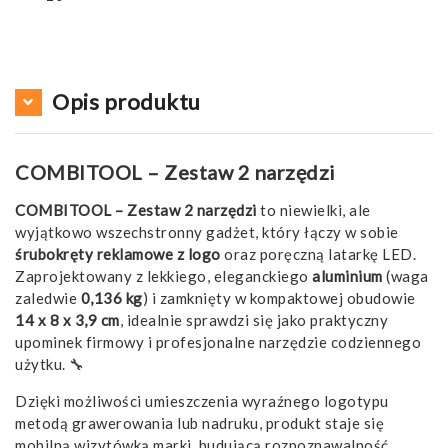
Opis produktu
COMBITOOL – Zestaw 2 narzędzi
COMBITOOL – Zestaw 2 narzędzi
to niewielki, ale
wyjątkowo wszechstronny gadżet, który łączy w sobie
śrubokręty reklamowe z logo
oraz poręczną latarkę LED.
Zaprojektowany z lekkiego, eleganckiego
aluminium
(waga
zaledwie
0,136 kg
) i zamknięty w kompaktowej obudowie
14 x 8 x 3,9 cm
, idealnie sprawdzi się jako praktyczny
upominek firmowy i profesjonalne narzędzie codziennego
użytku. 🔧
Dzięki możliwości umieszczenia wyraźnego logotypu
metodą grawerowania lub nadruku, produkt staje się
mobilną wizytówką marki, budującą rozpoznawalność