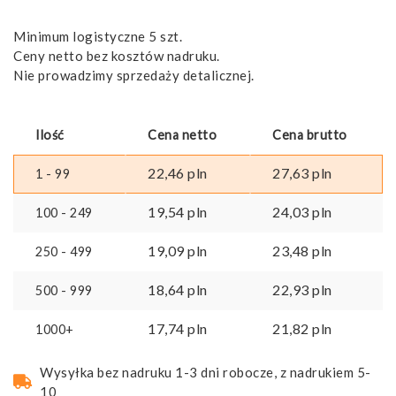
Minimum logistyczne 5 szt.
Ceny netto bez kosztów nadruku.
Nie prowadzimy sprzedaży detalicznej.
Ilość
Cena netto
Cena brutto
22,46
pln
27,63
pln
1 - 99
19,54
pln
24,03
pln
100 - 249
19,09
pln
23,48
pln
250 - 499
18,64
pln
22,93
pln
500 - 999
17,74
pln
21,82
pln
1000+
Wysyłka bez nadruku 1-3 dni robocze, z nadrukiem 5-
10