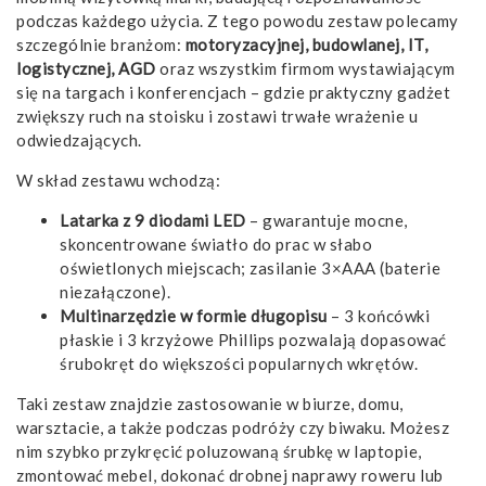
podczas każdego użycia. Z tego powodu zestaw polecamy
szczególnie branżom:
motoryzacyjnej, budowlanej, IT,
logistycznej, AGD
oraz wszystkim firmom wystawiającym
się na targach i konferencjach – gdzie praktyczny gadżet
zwiększy ruch na stoisku i zostawi trwałe wrażenie u
odwiedzających.
W skład zestawu wchodzą:
Latarka z 9 diodami LED
– gwarantuje mocne,
skoncentrowane światło do prac w słabo
oświetlonych miejscach; zasilanie 3×AAA (baterie
niezałączone).
Multinarzędzie w formie długopisu
– 3 końcówki
płaskie i 3 krzyżowe Phillips pozwalają dopasować
śrubokręt do większości popularnych wkrętów.
Taki zestaw znajdzie zastosowanie w biurze, domu,
warsztacie, a także podczas podróży czy biwaku. Możesz
nim szybko przykręcić poluzowaną śrubkę w laptopie,
zmontować mebel, dokonać drobnej naprawy roweru lub