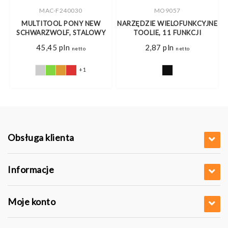
MAC-F240030
MO9057
MULTITOOL PONY NEW
NARZĘDZIE WIELOFUNKCYJNE
N
M
SCHWARZWOLF, STALOWY
TOOLIE, 11 FUNKCJI
45,45
pln
2,87
pln
netto
netto
+1
Obsługa klienta
Informacje
Moje konto