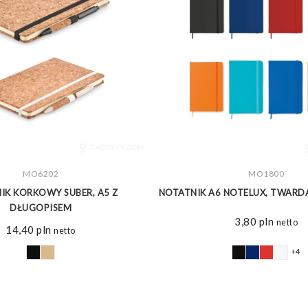
ZOBACZ WIĘCEJ
MO6202
ZOBACZ WIĘCEJ
MO1800
IK KORKOWY SUBER, A5 Z
NOTATNIK A6 NOTELUX, TWARD
DŁUGOPISEM
3,80
pln
netto
14,40
pln
netto
+4