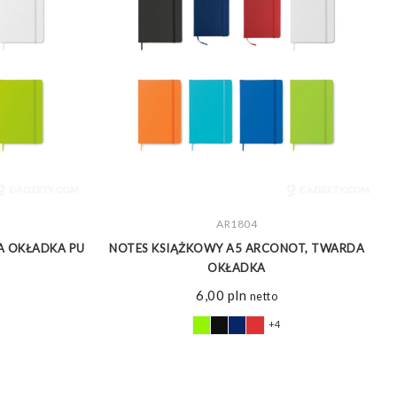
ZOBACZ WIĘCEJ
AR1804
A OKŁADKA PU
NOTES KSIĄŻKOWY A5 ARCONOT, TWARDA
OKŁADKA
6,00
pln
netto
+4