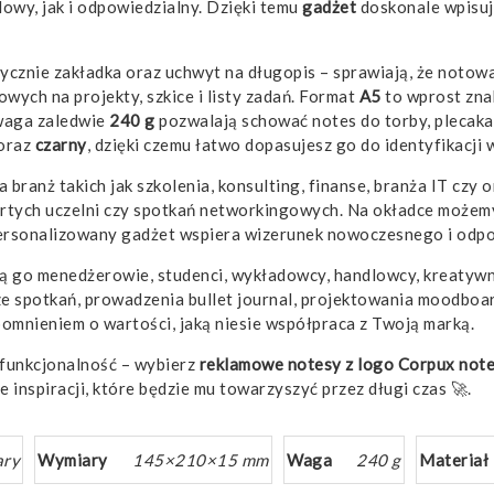
owy, jak i odpowiedzialny. Dzięki temu
gadżet
doskonale wpisuje
cznie zakładka oraz uchwyt na długopis – sprawiają, że notowan
owych na projekty, szkice i listy zadań. Format
A5
to wprost zn
waga zaledwie
240 g
pozwalają schować notes do torby, plecaka
oraz
czarny
, dzięki czemu łatwo dopasujesz go do identyfikacji w
branż takich jak szkolenia, konsulting, finanse, branża IT czy 
artych uczelni czy spotkań networkingowych. Na okładce możem
personalizowany gadżet wspiera wizerunek nowoczesnego i odp
ą go menedżerowie, studenci, wykładowcy, handlowcy, kreatywni
e spotkań, prowadzenia bullet journal, projektowania moodboar
omnieniem o wartości, jaką niesie współpraca z Twoją marką.
 funkcjonalność – wybierz
reklamowe
notesy z logo
Corpux not
 inspiracji, które będzie mu towarzyszyć przez długi czas 🚀.
ary
Wymiary
145×210×15 mm
Waga
240 g
Materiał