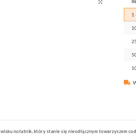
Il
1 
1
2
5
1
W
wisku notatnik, który stanie się nieodłącznym towarzyszem c