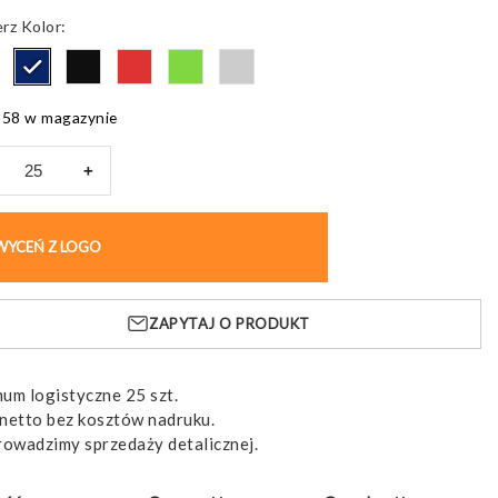
Kolor
258 w magazynie
+
nik
WYCEŃ Z LOGO
KUP BEZ NADRUKU
ru
laturowego
ZAPYTAJ O PRODUKT
um logistyczne 25 szt.
netto bez kosztów nadruku.
rowadzimy sprzedaży detalicznej.