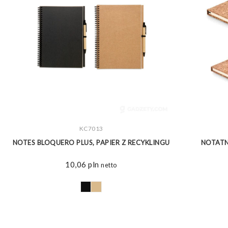
ZOBACZ WIĘCEJ
KC7013
U
NOTES BLOQUERO PLUS, PAPIER Z RECYKLINGU
NOTATN
10,06
pln
netto