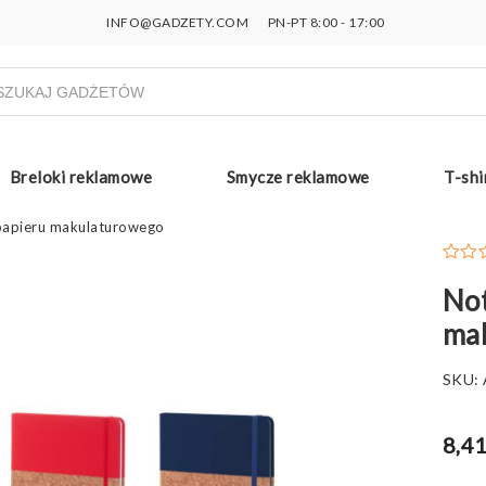
INFO@GADZETY.COM
PN-PT 8:00 - 17:00
ukiwarka
uktów
Breloki reklamowe
Smycze reklamowe
T-shi
 papieru makulaturowego
Not
ma
SKU:
8,41