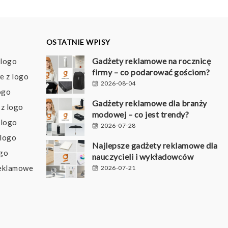
OSTATNIE WPISY
Gadżety reklamowe na rocznicę
 logo
firmy – co podarować gościom?
e z logo
2026-08-04
ogo
Gadżety reklamowe dla branży
z logo
modowej – co jest trendy?
 logo
2026-07-28
 logo
Najlepsze gadżety reklamowe dla
ogo
nauczycieli i wykładowców
reklamowe
2026-07-21