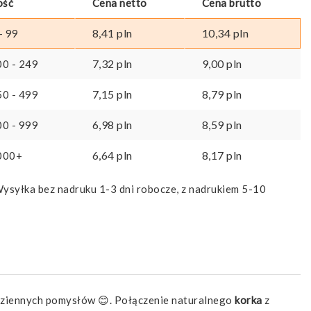
ość
Cena netto
Cena brutto
8,41
pln
10,34
pln
- 99
7,32
pln
9,00
pln
00 - 249
7,15
pln
8,79
pln
50 - 499
6,98
pln
8,59
pln
00 - 999
6,64
pln
8,17
pln
000+
ysyłka bez nadruku 1-3 dni robocze, z nadrukiem 5-10
odziennych pomysłów 😊. Połączenie naturalnego
korka
z