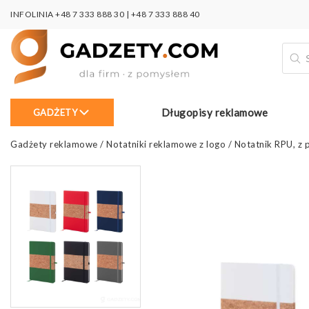
INFOLINIA
+48 7 333 888 30
|
+48 7 333 888 40
Wysz
prod
Długopisy reklamowe
GADŻETY
Gadżety reklamowe
/
Notatniki reklamowe z logo
/
Notatnik RPU, z