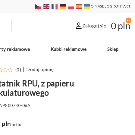
O NAS
BLOG
KONTAKT
0
0
pln
Zaloguj się
rty reklamowe
Kubki reklamowe
Sklep
Dodaj opinię
(0)
atnik RPU, z papieru
kulaturowego
AP800780-06A
 pln
netto