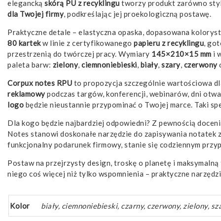
elegancką
skórą PU z recyklingu
tworzy produkt zarówno styl
dla Twojej firmy
, podkreślając jej proekologiczną postawę.
Praktyczne detale – elastyczna opaska, dopasowana kolorysty
80 kartek
w linie z certyfikowanego
papieru z recyklingu
, got
przestrzenią do twórczej pracy. Wymiary
145×210×15 mm
i 
paleta barw:
zielony
,
ciemnoniebieski
,
biały
,
szary
,
czerwony
Corpux notes RPU
to propozycja szczególnie wartościowa dla 
reklamowy
podczas targów, konferencji, webinarów, dni otw
logo
będzie nieustannie przypominać o Twojej marce. Taki s
Dla kogo będzie najbardziej odpowiedni? Z pewnością doceni
Notes stanowi doskonałe narzędzie do zapisywania notatek z
funkcjonalny podarunek firmowy, stanie się codziennym przyp
Postaw na przejrzysty design, troskę o planetę i maksymalną
niego coś więcej niż tylko wspomnienia – praktyczne narzędzie
Kolor
biały, ciemnoniebieski, czarny, czerwony, zielony, sz