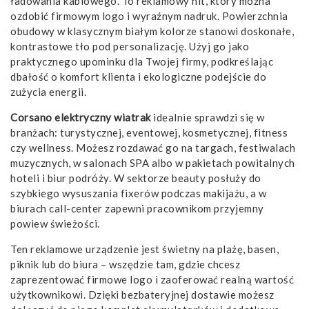
ładowania kablowego. To reklamowy hit, który można
ozdobić firmowym logo i wyraźnym nadruk. Powierzchnia
obudowy w klasycznym białym kolorze stanowi doskonałe,
kontrastowe tło pod personalizację. Użyj go jako
praktycznego upominku dla Twojej firmy, podkreślając
dbałość o komfort klienta i ekologiczne podejście do
zużycia energii.
Corsano elektryczny wiatrak
idealnie sprawdzi się w
branżach: turystycznej, eventowej, kosmetycznej, fitness
czy wellness. Możesz rozdawać go na targach, festiwalach
muzycznych, w salonach SPA albo w pakietach powitalnych
hoteli i biur podróży. W sektorze beauty posłuży do
szybkiego wysuszania fixerów podczas makijażu, a w
biurach call-center zapewni pracownikom przyjemny
powiew świeżości.
Ten reklamowe urządzenie jest świetny na plażę, basen,
piknik lub do biura – wszędzie tam, gdzie chcesz
zaprezentować firmowe logo i zaoferować realną wartość
użytkownikowi. Dzięki bezbateryjnej dostawie możesz