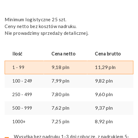
Minimum logistyczne 25 szt.
Ceny netto bez kosztów nadruku.
Nie prowadzimy sprzedaży detalicznej.
Ilość
Cena netto
Cena brutto
9,18
pln
11,29
pln
1 - 99
7,99
pln
9,82
pln
100 - 249
7,80
pln
9,60
pln
250 - 499
7,62
pln
9,37
pln
500 - 999
7,25
pln
8,92
pln
1000+
Wysyłka bez nadruku 1-3 dni robocze, z nadrukiem 5-