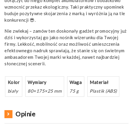
dołączyć do niego komplet akumulatorków i dodatkowo
wzmocnić przekaz ekologiczny. Taki praktyczny upominek
buduje pozytywne skojarzenia z marką i wyróżnia ją na tle
konkurencji 😎.
Nie zwlekaj – zamów ten doskonały gadżet promocyjny już
dziś i wykorzystaj go jako nośnik wizerunku dla Twojej
firmy. Lekkość, mobilność oraz możliwość umieszczenia
efektownego nadruk sprawiają, że stanie się on świetnym
ambasadorem Twojej marki w każdej, nawet najbardziej
słonecznej scenerii.
Kolor
Wymiary
Waga
Materiał
biały
80×175×25 mm
75 g
Plastik (ABS)
Opinie