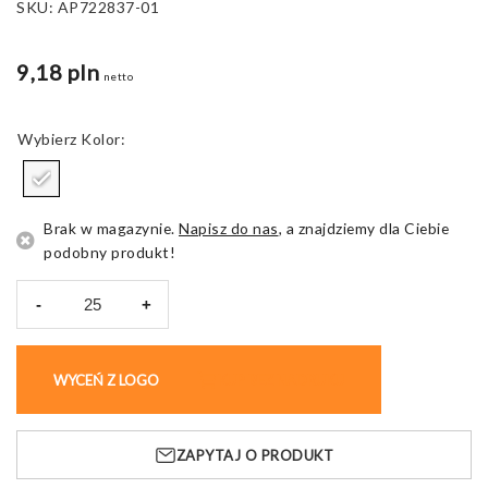
SKU:
AP722837-01
9,18 pln
netto
Kolor
Brak w magazynie.
Napisz do nas
, a znajdziemy dla Ciebie
podobny produkt!
-
+
ilość
Wiatrak
elektryczny
WYCEŃ Z LOGO
KUP BEZ NADRUKU
Corsano,
na
baterie
ZAPYTAJ O PRODUKT
AAA