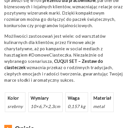
sprawdzi się w roli
prezentu dla pracowników
, partnerów
biznesowych i lojalnych klientów, wzmacniając relacje oraz
pozytywny wizerunek marki. Dzięki kompaktowym
rozmiarom można go dołączyć do paczek świątecznych,
konkursów czy programów lojalnościowych.
Możliwości zastosowań jest wiele: od warsztatów
kulinarnych dla klientów, przez firmowe akcje
charytatywne, aż po kampanie w social mediach z
hasztagiem #DomoweCiasteczka. Niezależnie od
wybranego scenariusza,
CUQUI SET – Zestaw do
ciasteczek
wzmacnia przekaz o rodzinnych tradycjach,
ciepłych emocjach i radości tworzenia, gwarantując Twojej
marce słodki i aromatyczny sukces.
Kolor
Wymiary
Waga
Materiał
srebrny
10×6,7×2,3cm
0,157 kg
metal