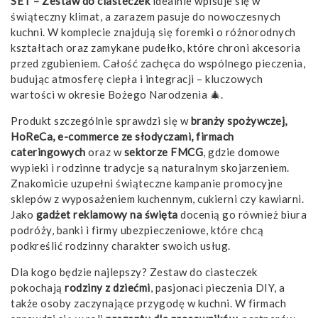
SET – Zestaw do ciasteczek
idealnie wpisuje się w
świąteczny klimat, a zarazem pasuje do nowoczesnych
kuchni. W komplecie znajdują się foremki o różnorodnych
kształtach oraz zamykane pudełko, które chroni akcesoria
przed zgubieniem. Całość zachęca do wspólnego pieczenia,
budując atmosferę ciepła i integracji – kluczowych
wartości w okresie Bożego Narodzenia 🎄.
Produkt szczególnie sprawdzi się w
branży spożywczej,
HoReCa, e-commerce ze słodyczami, firmach
cateringowych
oraz w
sektorze FMCG
, gdzie domowe
wypieki i rodzinne tradycje są naturalnym skojarzeniem.
Znakomicie uzupełni świąteczne kampanie promocyjne
sklepów z wyposażeniem kuchennym, cukierni czy kawiarni.
Jako
gadżet reklamowy na święta
docenią go również biura
podróży, banki i firmy ubezpieczeniowe, które chcą
podkreślić rodzinny charakter swoich usług.
Dla kogo będzie najlepszy? Zestaw do ciasteczek
pokochają
rodziny z dziećmi
, pasjonaci pieczenia DIY, a
także osoby zaczynające przygodę w kuchni. W firmach