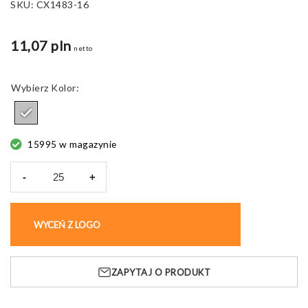
SKU:
CX1483-16
11,07 pln
netto
Kolor
15995 w magazynie
-
+
ilość
Zestaw
do
WYCEŃ Z LOGO
KUP BEZ NADRUKU
ciasteczek
Cuqui,
świąteczny
ZAPYTAJ O PRODUKT