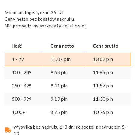
Minimum logistyczne 25 szt.
Ceny netto bez kosztów nadruku.
Nie prowadzimy sprzedaży detalicznej.
Ilość
Cena netto
Cena brutto
11,07
pln
13,62
pln
1 - 99
9,63
pln
11,85
pln
100 - 249
9,41
pln
11,57
pln
250 - 499
9,19
pln
11,30
pln
500 - 999
8,75
pln
10,76
pln
1000+
Wysyłka bez nadruku 1-3 dni robocze, z nadrukiem 5-
10