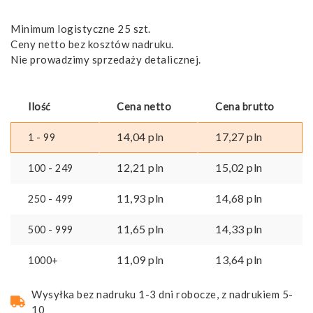
Minimum logistyczne 25 szt.
Ceny netto bez kosztów nadruku.
Nie prowadzimy sprzedaży detalicznej.
Ilość
Cena netto
Cena brutto
14,04
pln
17,27
pln
1 - 99
12,21
pln
15,02
pln
100 - 249
11,93
pln
14,68
pln
250 - 499
11,65
pln
14,33
pln
500 - 999
11,09
pln
13,64
pln
1000+
Wysyłka bez nadruku 1-3 dni robocze, z nadrukiem 5-
10