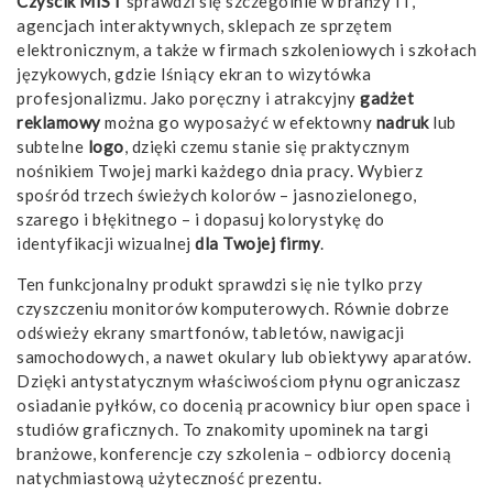
Czyścik MIST
sprawdzi się szczególnie w branży IT,
agencjach interaktywnych, sklepach ze sprzętem
elektronicznym, a także w firmach szkoleniowych i szkołach
językowych, gdzie lśniący ekran to wizytówka
profesjonalizmu. Jako poręczny i atrakcyjny
gadżet
reklamowy
można go wyposażyć w efektowny
nadruk
lub
subtelne
logo
, dzięki czemu stanie się praktycznym
nośnikiem Twojej marki każdego dnia pracy. Wybierz
spośród trzech świeżych kolorów – jasnozielonego,
szarego i błękitnego – i dopasuj kolorystykę do
identyfikacji wizualnej
dla Twojej firmy
.
Ten funkcjonalny produkt sprawdzi się nie tylko przy
czyszczeniu monitorów komputerowych. Równie dobrze
odświeży ekrany smartfonów, tabletów, nawigacji
samochodowych, a nawet okulary lub obiektywy aparatów.
Dzięki antystatycznym właściwościom płynu ograniczasz
osiadanie pyłków, co docenią pracownicy biur open space i
studiów graficznych. To znakomity upominek na targi
branżowe, konferencje czy szkolenia – odbiorcy docenią
natychmiastową użyteczność prezentu.