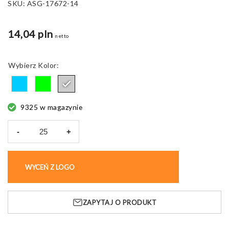
SKU:
ASG-17672-14
14,04 pln
netto
Kolor
9325 w magazynie
-
+
ilość
Czyścik
do
WYCEŃ Z LOGO
KUP BEZ NADRUKU
ekranów
MIST,
antystatyczny
ZAPYTAJ O PRODUKT