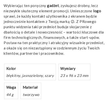
Wybierając ten poręczny
gadżet
, zyskujesz drobny, lecz
niezwykle skuteczny element promocji. Umieszczone
logo
sprawi, że każdy kontakt użytkownika z ekranem będzie
jednocześnie kontaktem z Twoją marką 😉. Z PRowego
punktu widzenia taki przedmiot buduje skojarzenie z
dbałością o detale i nowoczesność – wartości kluczowe dla
firm technologicznych, finansowych, a także start-upów.
Postaw na ten praktyczny i atrakcyjny wizualnie przedmiot,
a okaże się on niezastąpiony w codziennym życiu Twoich
klientów, partnerów i pracowników.
Kolor
Wymiary
błękitny, jasnozielony, szary
23 x 96 x 23 mm
Waga
Materiał
44 g
tworzywo