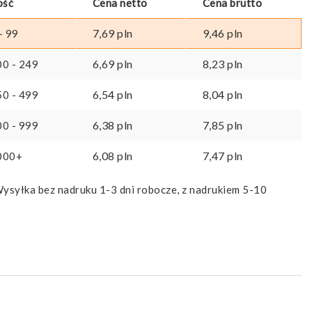
ość
Cena netto
Cena brutto
7,69
pln
9,46
pln
- 99
6,69
pln
8,23
pln
00 - 249
6,54
pln
8,04
pln
50 - 499
6,38
pln
7,85
pln
00 - 999
6,08
pln
7,47
pln
000+
ysyłka bez nadruku 1-3 dni robocze, z nadrukiem 5-10