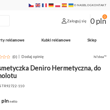
O NAS
BLOG
KONTAKT
0
0
pln
Zaloguj się
rty reklamowe
Kubki reklamowe
Sklep
Dodaj opinię
(0)
hi!dea™
metyczka Deniro Hermetyczna, do
molotu
STR92722-110
 pln
netto