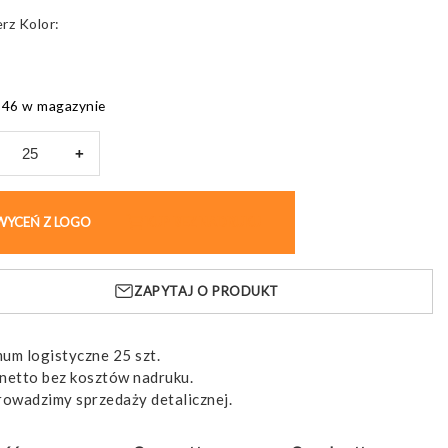
Kolor
646 w magazynie
+
etyczka
ro
WYCEŃ Z LOGO
KUP BEZ NADRUKU
tyczna,
lotu
ZAPYTAJ O PRODUKT
um logistyczne 25 szt.
netto bez kosztów nadruku.
rowadzimy sprzedaży detalicznej.