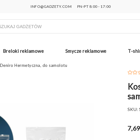
INFO@GADZETY.COM
PN-PT 8:00 - 17:00
ukiwarka
uktów
Breloki reklamowe
Smycze reklamowe
T-shi
Deniro Hermetyczna, do samolotu
Kos
sa
SKU:
7,69