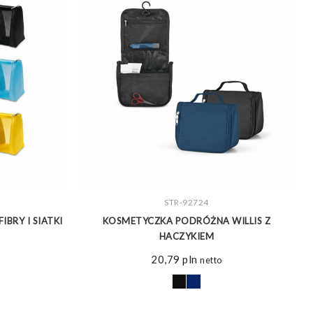
ZOBACZ WIĘCEJ
STR-92724
BRY I SIATKI
KOSMETYCZKA PODRÓŻNA WILLIS Z
HACZYKIEM
20,79
pln
netto