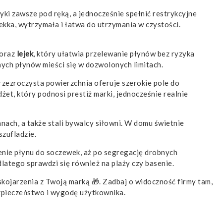
yki zawsze pod ręką, a jednocześnie spełnić restrykcyjne
lekka, wytrzymała i łatwa do utrzymania w czystości.
oraz
lejek
, który ułatwia przelewanie płynów bez ryzyka
nych płynów mieści się w dozwolonych limitach.
 Przezroczysta powierzchnia oferuje szerokie pole do
et, który podnosi prestiż marki, jednocześnie realnie
ach, a także stali bywalcy siłowni. W domu świetnie
szufladzie.
enie płynu do soczewek, aż po segregację drobnych
dlatego sprawdzi się również na plaży czy basenie.
kojarzenia z Twoją marką 🎁. Zadbaj o widoczność firmy tam,
ezpieczeństwo i wygodę użytkownika.