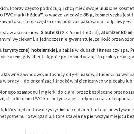
ich, którzy często podróżują i chcą mieć swoje ulubione kosmet
go PVC
marki
hi!dea™
, o wadze zaledwie
38 g
, kosmetyczka jest 
zawartość, co oszczędza czas podczas pakowania i odprawy ✈️.
zestaw akcesoriów:
3 butelki
(2 × 65 ml + 60 ml),
atomizer 80 ml
anymi wyciekami, a jednocześnie gwarantuje, że ilość przewożo
j
,
turystycznej
,
hotelarskiej
, a także w klubach fitness czy spa.
m razem, gdy klient sięgnie po kosmetyczkę. To praktyczny gadż
 aktywne zawodowo, miłośnicy city-breaków, studenci na wymian
 w pracy – do organizacji środków higienicznych w plecaku lub 
ionego szamponu i mgiełki do ciała, przez bezpieczne przenosz
Dzięki solidnemu PVC kosmetyczka jest odporna na zachlapania, 
 który będzie towarzyszył im na co dzień, budując pozytywne s
hermetycznemu rozwiązaniu, które stawia na pierwszym miejscu b