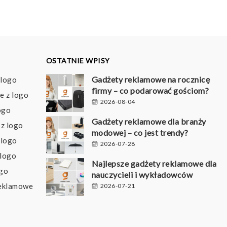
OSTATNIE WPISY
Gadżety reklamowe na rocznicę
 logo
firmy – co podarować gościom?
e z logo
2026-08-04
ogo
Gadżety reklamowe dla branży
z logo
modowej – co jest trendy?
 logo
2026-07-28
 logo
Najlepsze gadżety reklamowe dla
ogo
nauczycieli i wykładowców
reklamowe
2026-07-21