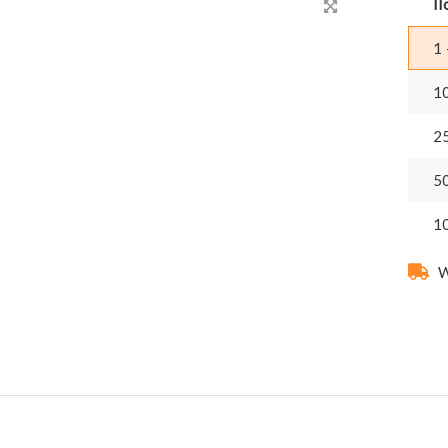
Il
1 
1
2
5
1
W