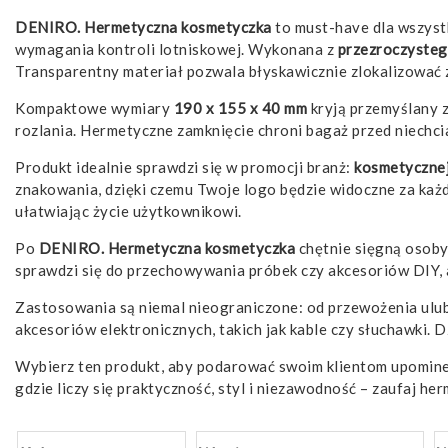
DENIRO. Hermetyczna kosmetyczka
to must-have dla wszystk
wymagania kontroli lotniskowej. Wykonana z
przezroczyste
Transparentny materiał pozwala błyskawicznie zlokalizować 
Kompaktowe wymiary
190 x 155 x 40 mm
kryją przemyślany 
rozlania. Hermetyczne zamknięcie chroni bagaż przed niechci
Produkt idealnie sprawdzi się w promocji branż:
kosmetyczne
znakowania, dzięki czemu Twoje logo będzie widoczne za każdy
ułatwiając życie użytkownikowi.
Po
DENIRO. Hermetyczna kosmetyczka
chętnie sięgną osoby
sprawdzi się do przechowywania próbek czy akcesoriów DIY, a
Zastosowania są niemal nieograniczone: od przewożenia ulub
akcesoriów elektronicznych, takich jak kable czy słuchawki. 
Wybierz ten produkt, aby podarować swoim klientom upominek,
gdzie liczy się praktyczność, styl i niezawodność – zaufaj 