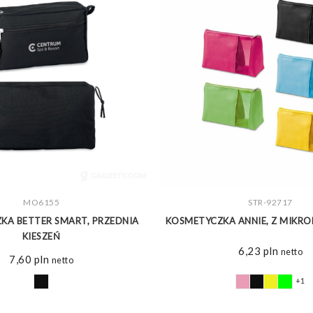
ZOBACZ WIĘCEJ
MO6155
ZOBACZ WIĘCEJ
STR-92717
KA BETTER SMART, PRZEDNIA
KOSMETYCZKA ANNIE, Z MIKROFI
KIESZEŃ
6,23
pln
netto
7,60
pln
netto
+1