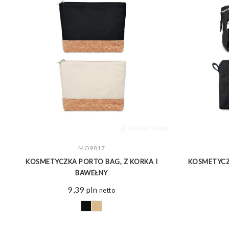
ZOBACZ WIĘCEJ
MO9817
KOSMETYCZKA PORTO BAG, Z KORKA I
KOSMETYCZ
BAWEŁNY
9,39
pln
netto