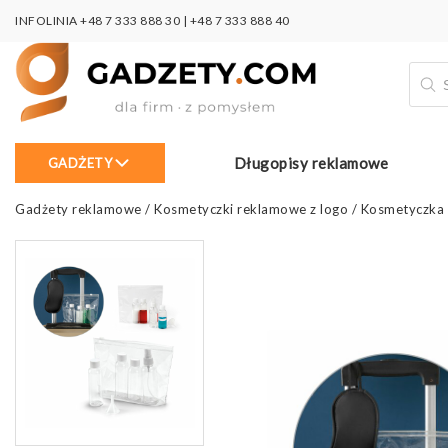
INFOLINIA
+48 7 333 888 30
|
+48 7 333 888 40
Wysz
prod
Długopisy reklamowe
GADŻETY
Gadżety reklamowe
/
Kosmetyczki reklamowe z logo
/
Kosmetyczka 