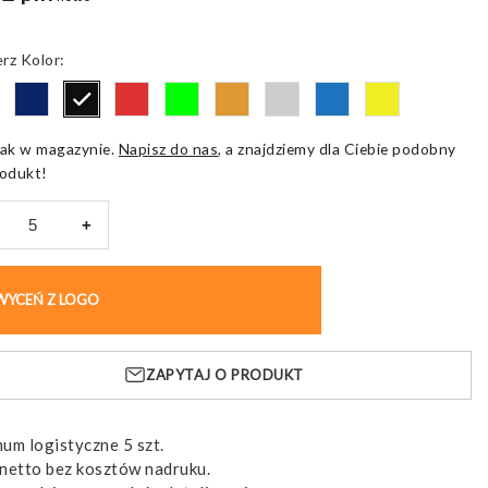
Kolor
ak w magazynie.
Napisz do nas
, a znajdziemy dla Ciebie podobny
odukt!
+
WYCEŃ Z LOGO
KUP BEZ NADRUKU
ry
ZAPYTAJ O PRODUKT
cyjna
rczany
um logistyczne 5 szt.
netto bez kosztów nadruku.
aną