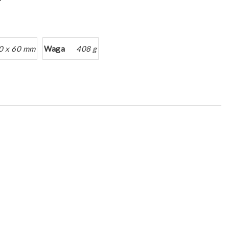
0 x 60 mm
Waga
408 g