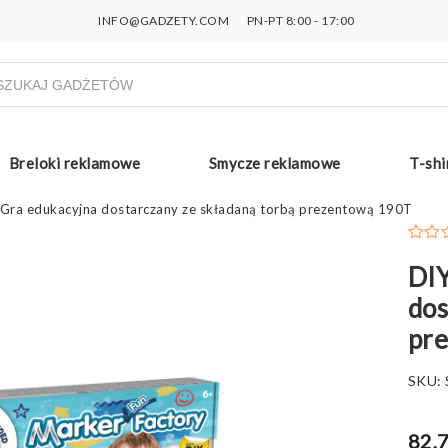
INFO@GADZETY.COM
PN-PT 8:00 - 17:00
ukiwarka
uktów
Breloki reklamowe
Smycze reklamowe
T-shi
I. Gra edukacyjna dostarczany ze składaną torbą prezentową 190T
DIY
dos
pr
SKU:
82,7