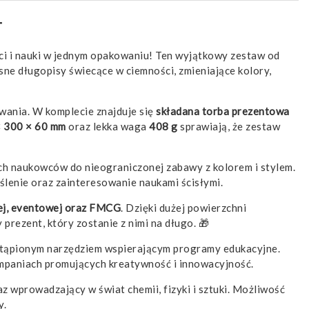
T
i i nauki w jednym opakowaniu! Ten wyjątkowy zestaw od
asne długopisy świecące w ciemności, zmieniające kolory,
wania. W komplecie znajduje się
składana torba prezentowa
 300 × 60 mm
oraz lekka waga
408 g
sprawiają, że zestaw
ch naukowców do nieograniczonej zabawy z kolorem i stylem.
yślenie oraz zainteresowanie naukami ścisłymi.
nej, eventowej oraz FMCG
. Dzięki dużej powierzchni
rezent, który zostanie z nimi na długo. 🎁
stąpionym narzędziem wspierającym programy edukacyjne.
mpaniach promujących kreatywność i innowacyjność.
 wprowadzający w świat chemii, fizyki i sztuki. Możliwość
y.