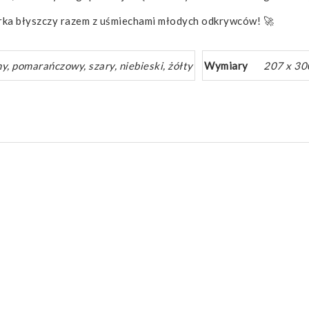
arka błyszczy razem z uśmiechami młodych odkrywców! 🚀
ny, pomarańczowy, szary, niebieski, żółty
Wymiary
207 x 30