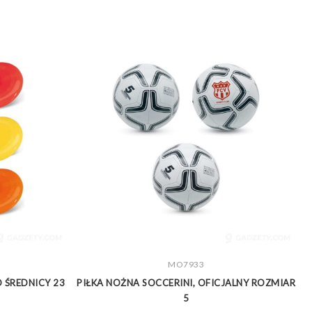
ZOBACZ WIĘCEJ
MO7933
O ŚREDNICY 23
PIŁKA NOŻNA SOCCERINI, OFICJALNY ROZMIAR
D
5