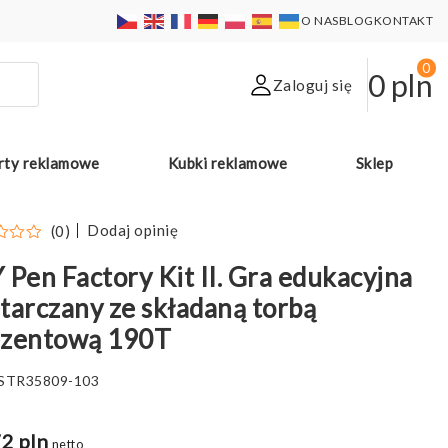
O NAS
BLOG
KONTAKT
0
0
pln
Zaloguj się
rty reklamowe
Kubki reklamowe
Sklep
Dodaj opinię
(0)
 Pen Factory Kit II. Gra edukacyjna
tarczany ze składaną torbą
ezentową 190T
STR35809-103
2 pln
netto