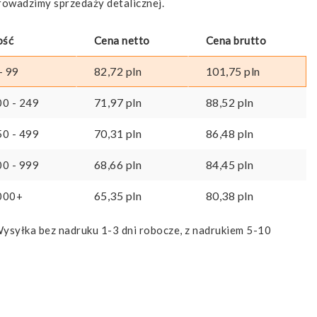
rowadzimy sprzedaży detalicznej.
entową
ość
Cena netto
Cena brutto
82,72
pln
101,75
pln
- 99
71,97
pln
88,52
pln
00 - 249
70,31
pln
86,48
pln
50 - 499
68,66
pln
84,45
pln
00 - 999
65,35
pln
80,38
pln
000+
ysyłka bez nadruku 1-3 dni robocze, z nadrukiem 5-10