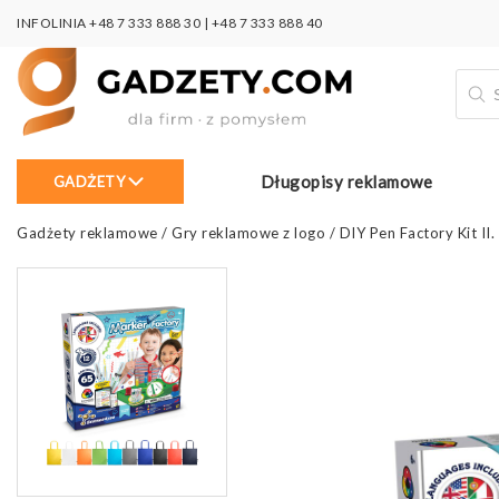
INFOLINIA
+48 7 333 888 30
|
+48 7 333 888 40
Wysz
prod
Długopisy reklamowe
GADŻETY
Gadżety reklamowe
/
Gry reklamowe z logo
/
DIY Pen Factory Kit I