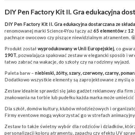
DIY Pen Factory Kit II. Gra edukacyjna do
DIY Pen Factory Kit II. Gra edukacyjna dostarczana ze skła
renomowanej marki Science4You łączy aż
65 elementów
z
12 
pachnące owocowo czy piszące niewidzialnym atramentem. 
Produkt został
wyprodukowany w Unii Europejskiej
, co gwar
190T
, pozwalająca spakować zestaw w elegancki sposób i 
łatwo zabrać na wakacje, do szkoły czy na rodzinny wyjazd.
Paleta barw –
niebieski, żółty, szary, czerwony, czarny, poma
Dodatkowo wszystkie elementy są zaprojektowane z myślą o
Zestaw idealnie sprawdzi się jako gadżet reklamowy dla firm
znakowania na torbie lub pudełku każda marka może umieścić 
Dla szkół, domów kultury, klubów młodzieżowych i organiz
Firmy eventowe mogą wykorzystać go w strefach animacyjnyc
Zestaw to także świetny wybór dla rodziców i dziadków, któr
personalizacji koloru atramentu, zapachu czy efektu UV spraw