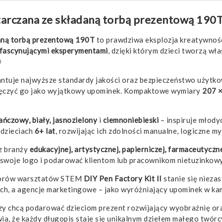
starczana ze składaną torbą prezentową 190
daną torbą prezentową 190T
to prawdziwa eksplozja kreatywnośc
fascynującymi eksperymentami
, dzięki którym dzieci tworzą wł

antuje najwyższe standardy jakości oraz bezpieczeństwo użytko
wręczyć go jako wyjątkowy upominek. Kompaktowe wymiary
207 ×
rańczowy, biały, jasnozielony
i
ciemnoniebieski
– inspiruje młody
 dzieciach
6+ lat
, rozwijając ich zdolności manualne, logiczne m
 z branży
edukacyjnej, artystycznej, papierniczej, farmaceutycz
swoje logo i podarować klientom lub pracownikom nietuzinkowy p
atorów warsztatów STEM
DIY Pen Factory Kit II
stanie się nieza
h, a agencje marketingowe – jako wyróżniający upominek w ka
zy chcą podarować dzieciom prezent rozwijający wyobraźnię oraz
ia, że każdy długopis staje się unikalnym dziełem małego twórc