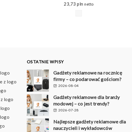
23,73
pln
netto
OSTATNIE WPISY
Gadżety reklamowe na rocznicę
 logo
firmy – co podarować gościom?
e z logo
2026-08-04
ogo
Gadżety reklamowe dla branży
z logo
modowej – co jest trendy?
 logo
2026-07-28
 logo
Najlepsze gadżety reklamowe dla
ogo
nauczycieli i wykładowców