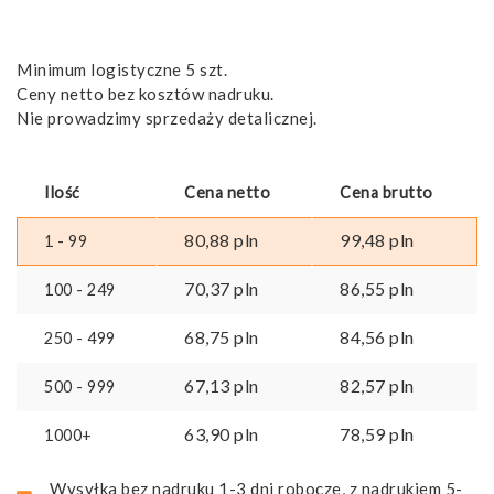
Minimum logistyczne 5 szt.
Ceny netto bez kosztów nadruku.
Nie prowadzimy sprzedaży detalicznej.
Ilość
Cena netto
Cena brutto
80,88
pln
99,48
pln
1 - 99
70,37
pln
86,55
pln
100 - 249
68,75
pln
84,56
pln
250 - 499
67,13
pln
82,57
pln
500 - 999
63,90
pln
78,59
pln
1000+
Wysyłka bez nadruku 1-3 dni robocze, z nadrukiem 5-