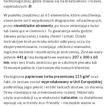
technologicznej, gdzie stawia się na kreatywność i rozwój
najmłodszych. 🎁
W pudełku znajdziesz aż 65 elementów, które umożliwiają
stworzenie serii wyjątkowych długopisów: od pachnących,
przez
niewidzialne atramenty
, po tusze zmieniające kolor
lub świecące w ciemności. To gwarancja wielu godzin
zabawy połączonej z nauką chemii i sztuki. Dzięki
instrukcjom krok po kroku młodzi odkrywcy uczą się
eksperymentowania, rozwijając zdolności manualne,
logiczne myślenie i wyobraźnię przestrzenną. Zestaw waży
jedynie
441 g
i ma kompaktowe wymiary
207 x 300 x 60
mm
, więc bez trudu zmieścisz go w szkolnym plecaku lub
firmowym pakiecie startowym dla nowych klientów.
Ekologiczna
papierowa torba prezentowa 115 g/m²
oraz
fakt, że zestaw został
wyprodukowany w Unii Europejskiej
,
podkreślają jego jakość i krótki łańcuch dostaw, co docenią
firmy stawiające na zrównoważony rozwój. Materiały
użyte w produkcji są w większości
naturalne
, co dodatkowo
wpisuje się w trendy eco-friendly – niezwykle ważne w