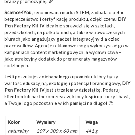
branży promocyjnej. 🌿
Science4You
, renomowana marka STEM, zadbała o pełne
bezpieczeństwo i certyfikację produktu, dzięki czemu
DIY
Pen Factory Kit IV
idealnie sprawdzi się w szkołach,
przedszkolach, na półkoloniach, a także w nowoczesnych
biurach jako angażujący gadżet integracyjny dla dzieci
pracowników. Agencje reklamowe mogą wykorzystać go w
kampaniach content marketingowych, a wydawnictwa –
jako atrakcyjny dodatek do prenumeraty magazynów
rodzinnych.
Jeśli poszukujesz niebanalnego upominku, który łączy
wartość edukacyjną, ekologię i potencjał brandingowy,
DIY
Pen Factory Kit IV
jest strzałem w dziesiątkę. Podaruj
klientom lub partnerom zestaw, który inspiruje, uczy i bawi,
a Twoje logo pozostanie w ich pamięci na długo! 🙂
Kolor
Wymiary
Waga
naturalny
207 x 300 x 60 mm
441 g