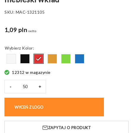
SKU:
MAC-1321105
1,09 pln
netto
Kolor
12312 w magazynie
-
+
ilość
Długopis
bambusowy
WYCEŃ Z LOGO
KUP BEZ NADRUKU
FABIANA,
niebieski
wkład
ZAPYTAJ O PRODUKT