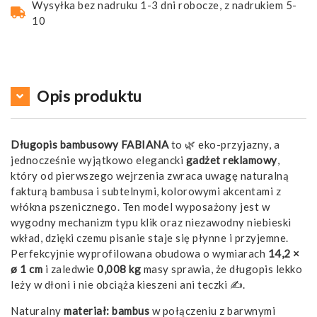
Wysyłka bez nadruku 1-3 dni robocze, z nadrukiem 5-
10
Opis produktu
Długopis bambusowy FABIANA
to 🌿 eko-przyjazny, a
jednocześnie wyjątkowo elegancki
gadżet
reklamowy
,
który od pierwszego wejrzenia zwraca uwagę naturalną
fakturą bambusa i subtelnymi, kolorowymi akcentami z
włókna pszenicznego. Ten model wyposażony jest w
wygodny mechanizm typu klik oraz niezawodny niebieski
wkład, dzięki czemu pisanie staje się płynne i przyjemne.
Perfekcyjnie wyprofilowana obudowa o wymiarach
14,2 ×
ø 1 cm
i zaledwie
0,008 kg
masy sprawia, że długopis lekko
leży w dłoni i nie obciąża kieszeni ani teczki ✍️.
Naturalny
materiał: bambus
w połączeniu z barwnymi