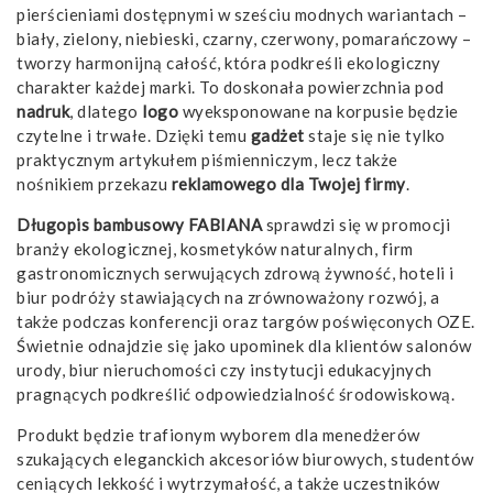
pierścieniami dostępnymi w sześciu modnych wariantach –
biały, zielony, niebieski, czarny, czerwony, pomarańczowy –
tworzy harmonijną całość, która podkreśli ekologiczny
charakter każdej marki. To doskonała powierzchnia pod
nadruk
, dlatego
logo
wyeksponowane na korpusie będzie
czytelne i trwałe. Dzięki temu
gadżet
staje się nie tylko
praktycznym artykułem piśmienniczym, lecz także
nośnikiem przekazu
reklamowego
dla Twojej firmy
.
Długopis bambusowy FABIANA
sprawdzi się w promocji
branży ekologicznej, kosmetyków naturalnych, firm
gastronomicznych serwujących zdrową żywność, hoteli i
biur podróży stawiających na zrównoważony rozwój, a
także podczas konferencji oraz targów poświęconych OZE.
Świetnie odnajdzie się jako upominek dla klientów salonów
urody, biur nieruchomości czy instytucji edukacyjnych
pragnących podkreślić odpowiedzialność środowiskową.
Produkt będzie trafionym wyborem dla menedżerów
szukających eleganckich akcesoriów biurowych, studentów
ceniących lekkość i wytrzymałość, a także uczestników