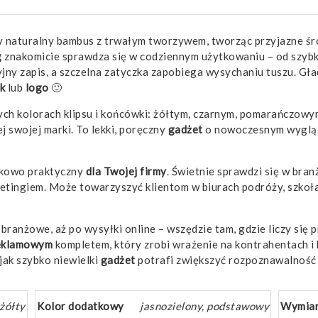
zy naturalny bambus z trwałym tworzywem, tworząc przyjazne śro
g
znakomicie sprawdza się w codziennym użytkowaniu – od szybk
jny zapis, a szczelna zatyczka zapobiega wysychaniu tuszu. Gł
k
lub
logo
🙂
ych kolorach klipsu i końcówki: żółtym, czarnym, pomarańczowym
j swojej marki. To lekki, poręczny
gadżet
o nowoczesnym wyglądz
tkowo praktyczny
dla Twojej firmy
. Świetnie sprawdzi się w bran
etingiem. Może towarzyszyć klientom w biurach podróży, szkoł
ranżowe, aż po wysyłki online – wszędzie tam, gdzie liczy się 
eklamowym
kompletem, który zrobi wrażenie na kontrahentach i 
, jak szybko niewielki
gadżet
potrafi zwiększyć rozpoznawalność 
 żółty
Kolor dodatkowy
jasnozielony, podstawowy
Wymia