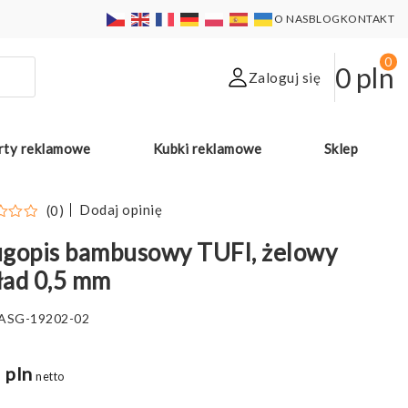
O NAS
BLOG
KONTAKT
0
0
pln
Zaloguj się
rty reklamowe
Kubki reklamowe
Sklep
Dodaj opinię
(0)
gopis bambusowy TUFI, żelowy
ład 0,5 mm
ASG-19202-02
 pln
netto