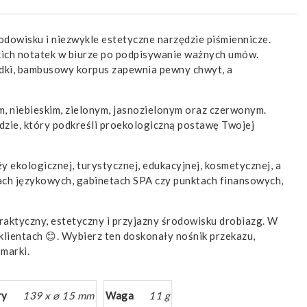
dowisku i niezwykle estetyczne narzędzie piśmiennicze.
ich notatek w biurze po podpisywanie ważnych umów.
adki, bambusowy korpus zapewnia pewny chwyt, a
, niebieskim, zielonym, jasnozielonym oraz czerwonym.
ie, który podkreśli proekologiczną postawę Twojej
ży ekologicznej, turystycznej, edukacyjnej, kosmetycznej, a
ach językowych, gabinetach SPA czy punktach finansowych,
praktyczny, estetyczny i przyjazny środowisku drobiazg. W
klientach 😊. Wybierz ten doskonały nośnik przekazu,
marki.
ry
139 x ⌀ 15 mm
Waga
11 g