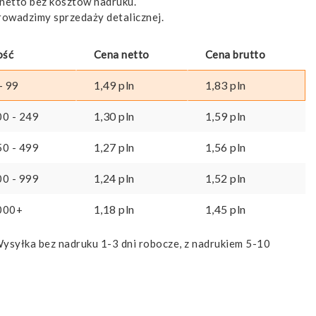
netto bez kosztów nadruku.
rowadzimy sprzedaży detalicznej.
ość
Cena netto
Cena brutto
1,49
pln
1,83
pln
- 99
1,30
pln
1,59
pln
00 - 249
1,27
pln
1,56
pln
50 - 499
1,24
pln
1,52
pln
00 - 999
1,18
pln
1,45
pln
000+
ysyłka bez nadruku 1-3 dni robocze, z nadrukiem 5-10