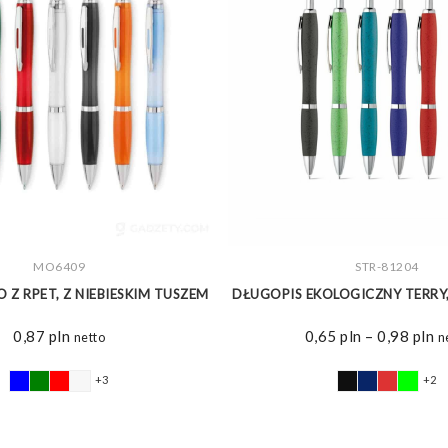
ZOBACZ WIĘCEJ
MO6409
ZOBACZ WIĘCEJ
STR-81204
 Z RPET, Z NIEBIESKIM TUSZEM
DŁUGOPIS EKOLOGICZNY TERRY,
Z
0,87
pln
0,65
pln
–
0,98
pln
netto
n
ce
o
+3
+2
0,
d
0,