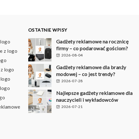
OSTATNIE WPISY
Gadżety reklamowe na rocznicę
 logo
firmy – co podarować gościom?
e z logo
2026-08-04
ogo
Gadżety reklamowe dla branży
z logo
modowej – co jest trendy?
 logo
2026-07-28
 logo
Najlepsze gadżety reklamowe dla
ogo
nauczycieli i wykładowców
reklamowe
2026-07-21