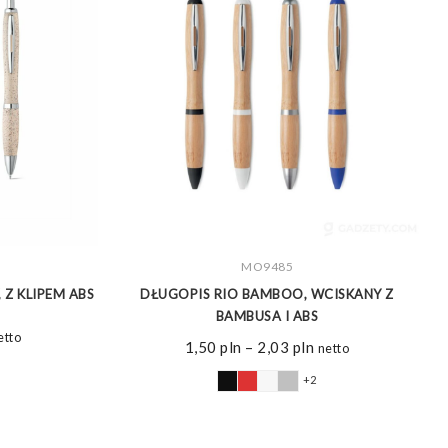
ZOBACZ WIĘCEJ
MO9485
 Z KLIPEM ABS
DŁUGOPIS RIO BAMBOO, WCISKANY Z
BAMBUSA I ABS
akres
etto
Zakres
1,50
pln
–
2,03
pln
netto
n:
cen:
d
+2
od
65 pln
1,50 pln
o
do
98 pln
2,03 pln