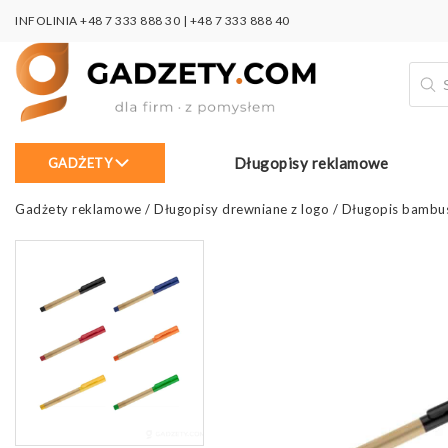
INFOLINIA
+48 7 333 888 30
|
+48 7 333 888 40
Wysz
prod
Długopisy reklamowe
GADŻETY
Gadżety reklamowe
/
Długopisy drewniane z logo
/
Długopis bambu