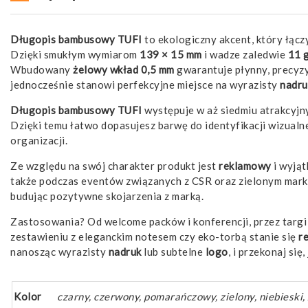
Długopis bambusowy TUFI
to ekologiczny akcent, który łąc
Dzięki smukłym wymiarom
139 × 15 mm
i wadze zaledwie
11 
Wbudowany
żelowy wkład 0,5 mm
gwarantuje płynny, precyzy
jednocześnie stanowi perfekcyjne miejsce na wyrazisty
nadru
Długopis bambusowy TUFI
występuje w aż siedmiu atrakcyjn
Dzięki temu łatwo dopasujesz barwę do identyfikacji wizualne
organizacji.
Ze względu na swój charakter produkt jest
reklamowy
i wyją
także podczas eventów związanych z CSR oraz zielonym mark
budując pozytywne skojarzenia z marką.
Zastosowania? Od welcome packów i konferencji, przez targi b
zestawieniu z eleganckim notesem czy eko-torbą stanie się
r
nanosząc wyrazisty
nadruk
lub subtelne
logo
, i przekonaj się
Kolor
czarny, czerwony, pomarańczowy, zielony, niebieski,