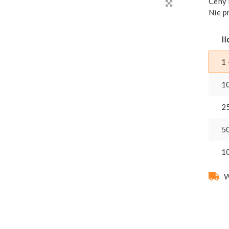
Ceny 
Nie p
Il
1 
1
2
5
1
W