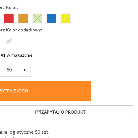
Kolor
Kolor dodatkowy
941 w magazynie
+
opis
usowy
WYCEŃ Z LOGO
KUP BEZ NADRUKU
wy
d
ZAPYTAJ O PRODUKT
um logistyczne 50 szt.