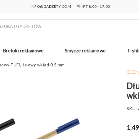
INFO@GADZETY.COM
PN-PT 8:00 - 17:00
ukiwarka
uktów
Breloki reklamowe
Smycze reklamowe
T-shi
sowy TUFI, żelowy wkład 0,5 mm
Dłu
wk
SKU:
1,49