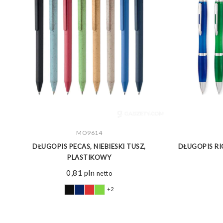
ZOBACZ WIĘCEJ
MO9614
D
DŁUGOPIS PECAS, NIEBIESKI TUSZ,
DŁUGOPIS RIO
PLASTIKOWY
0,81
pln
netto
+2