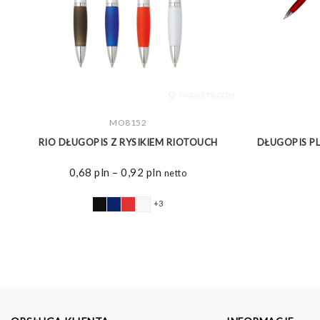
ZOBACZ WIĘCEJ
MO8152
S
RIO DŁUGOPIS Z RYSIKIEM RIOTOUCH
DŁUGOPIS PL
Zakres
0,68
pln
–
0,92
pln
netto
cen:
od
+3
0,68 pln
do
0,92 pln