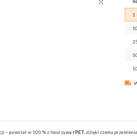
Il
1 
1
2
5
1
W
cji – powstał w 100 % z tworzywa
rPET
, dzięki czemu przemieni