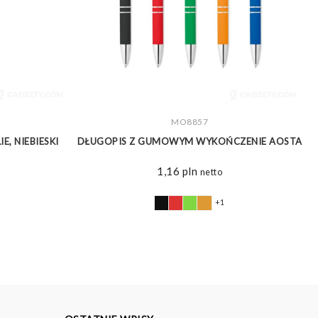
ZOBACZ WIĘCEJ
MO8857
, NIEBIESKI
DŁUGOPIS Z GUMOWYM WYKOŃCZENIE AOSTA
1,16
pln
netto
+1