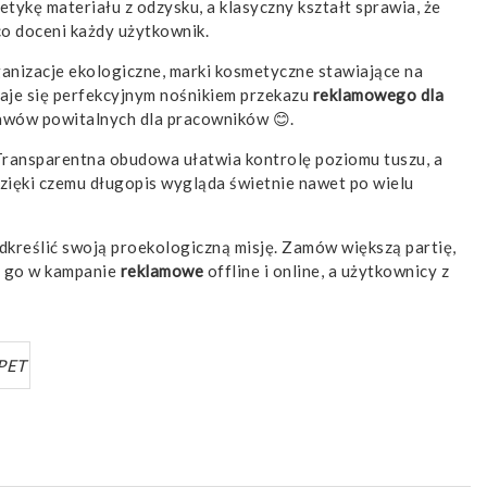
etykę materiału z odzysku, a klasyczny kształt sprawia, że
co doceni każdy użytkownik.
ganizacje ekologiczne, marki kosmetyczne stawiające na
aje się perfekcyjnym nośnikiem przekazu
reklamowego
dla
tawów powitalnych dla pracowników 😊.
 Transparentna obudowa ułatwia kontrolę poziomu tuszu, a
dzięki czemu długopis wygląda świetnie nawet po wielu
odkreślić swoją proekologiczną misję. Zamów większą partię,
z go w kampanie
reklamowe
offline i online, a użytkownicy z
PET