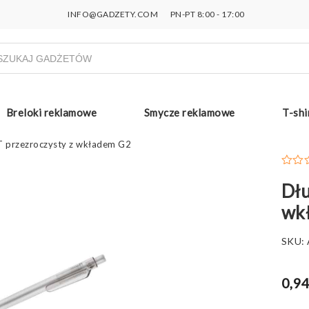
INFO@GADZETY.COM
PN-PT 8:00 - 17:00
ukiwarka
uktów
Breloki reklamowe
Smycze reklamowe
T-shi
T przezroczysty z wkładem G2
Dłu
wk
SKU:
0,94