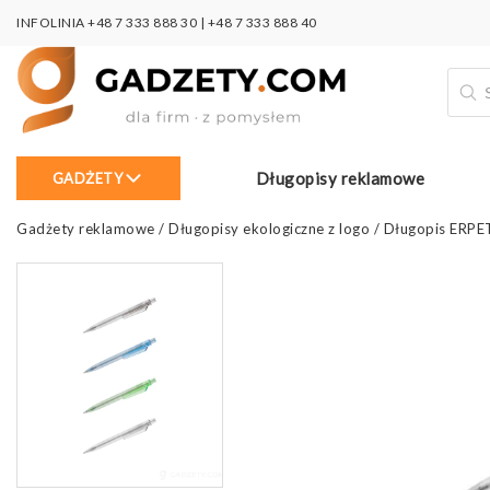
INFOLINIA
+48 7 333 888 30
|
+48 7 333 888 40
Wysz
prod
Długopisy reklamowe
GADŻETY
Gadżety reklamowe
/
Długopisy ekologiczne z logo
/
Długopis ERPE