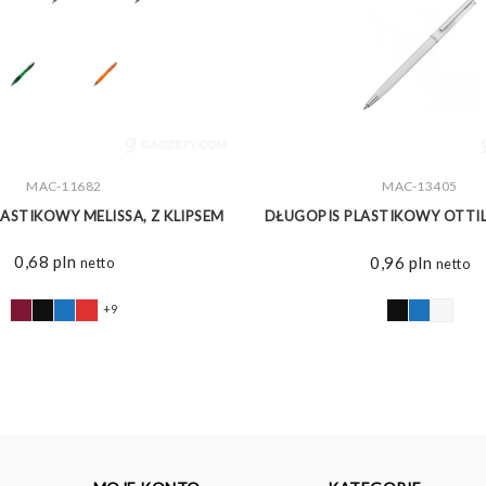
MAC-11682
ZOBACZ WIĘCEJ
MAC-13405
ZOBACZ WIĘCEJ
ASTIKOWY MELISSA, Z KLIPSEM
DŁUGOPIS PLASTIKOWY OTTILIE
0,68
pln
0,96
pln
netto
netto
+9