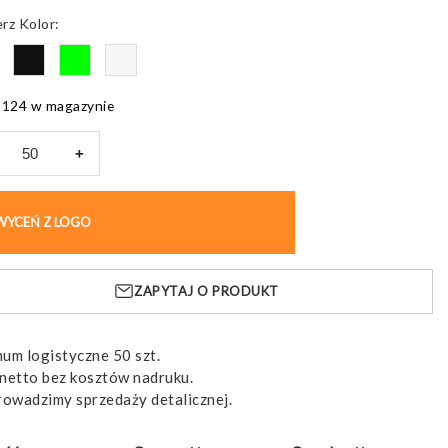
Kolor
2124 w magazynie
+
opis
T
WYCEŃ Z LOGO
KUP BEZ NADRUKU
roczysty
dem
ZAPYTAJ O PRODUKT
um logistyczne 50 szt.
netto bez kosztów nadruku.
rowadzimy sprzedaży detalicznej.