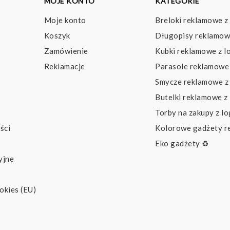
MOJE KONTO
KATEGORIE
Moje konto
Breloki reklamowe z
Koszyk
Długopisy reklamow
Zamówienie
Kubki reklamowe z l
Reklamacje
Parasole reklamowe 
Smycze reklamowe z
Butelki reklamowe z
Torby na zakupy z l
ści
Kolorowe gadżety 
Eko gadżety ♻️
yjne
okies (EU)