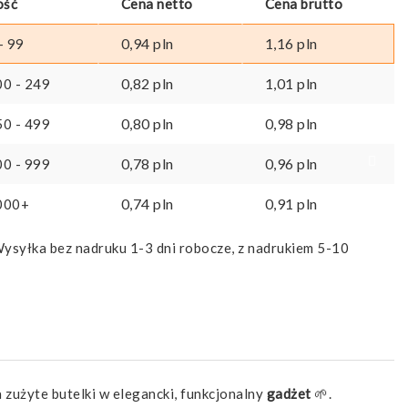
ość
Cena netto
Cena brutto
0,94
pln
1,16
pln
- 99
0,82
pln
1,01
pln
00 - 249
0,80
pln
0,98
pln
50 - 499
0,78
pln
0,96
pln
00 - 999
0,74
pln
0,91
pln
000+
ysyłka bez nadruku 1-3 dni robocze, z nadrukiem 5-10
a zużyte butelki w elegancki, funkcjonalny
gadżet
🌱.