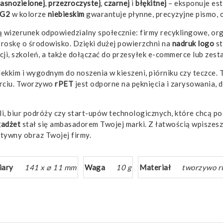
jasnozielonej
,
przezroczystej
,
czarnej
i
błękitnej
– eksponuje est
G2
w kolorze
niebieskim
gwarantuje płynne, precyzyjne pismo, 
ą wizerunek odpowiedzialny społecznie: firmy recyklingowe, or
 troskę o środowisko. Dzięki dużej powierzchni na
nadruk
logo
st
ji, szkoleń, a także dołączać do przesyłek e-commerce lub zes
lekkim i wygodnym do noszenia w kieszeni, piórniku czy teczce.
rciu. Tworzywo
rPET
jest odporne na pęknięcia i zarysowania, 
li, biur podróży czy start-upów technologicznych, które chcą p
gadżet
stał się ambasadorem Twojej marki. Z łatwością wpiszes
tywny obraz Twojej firmy.
ary
141 x ⌀ 11 mm
Waga
10 g
Materiał
tworzywo r