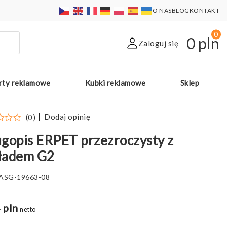
O NAS
BLOG
KONTAKT
0
0
pln
Zaloguj się
rty reklamowe
Kubki reklamowe
Sklep
Dodaj opinię
(0)
gopis ERPET przezroczysty z
ładem G2
ASG-19663-08
 pln
netto