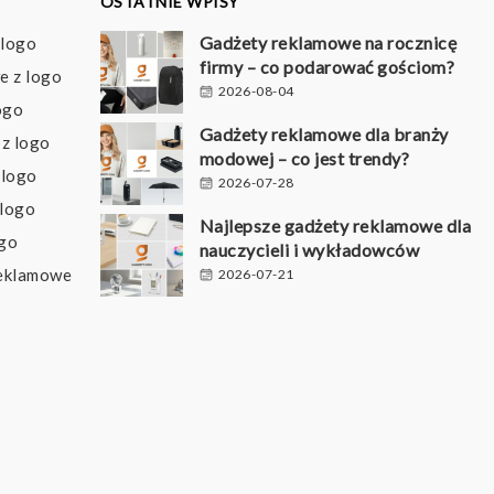
OSTATNIE WPISY
Gadżety reklamowe na rocznicę
 logo
firmy – co podarować gościom?
e z logo
2026-08-04
ogo
Gadżety reklamowe dla branży
z logo
modowej – co jest trendy?
 logo
2026-07-28
 logo
Najlepsze gadżety reklamowe dla
ogo
nauczycieli i wykładowców
reklamowe
2026-07-21