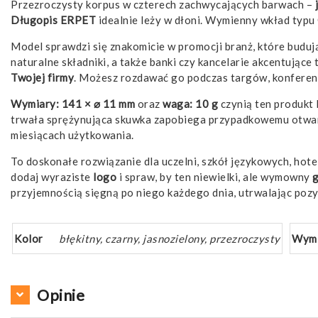
Przezroczysty korpus w czterech zachwycających barwach –
Długopis ERPET
idealnie leży w dłoni. Wymienny wkład typu
Model sprawdzi się znakomicie w promocji branż, które buduj
naturalne składniki, a także banki czy kancelarie akcentujące
Twojej firmy
. Możesz rozdawać go podczas targów, konferenc
Wymiary: 141 × ⌀ 11 mm
oraz
waga: 10 g
czynią ten produkt 
trwała sprężynująca skuwka zapobiega przypadkowemu otwa
miesiącach użytkowania.
To doskonałe rozwiązanie dla uczelni, szkół językowych, hote
dodaj wyraziste
logo
i spraw, by ten niewielki, ale wymowny
przyjemnością sięgną po niego każdego dnia, utrwalając pozy
Kolor
błękitny, czarny, jasnozielony, przezroczysty
Wymi
Opinie