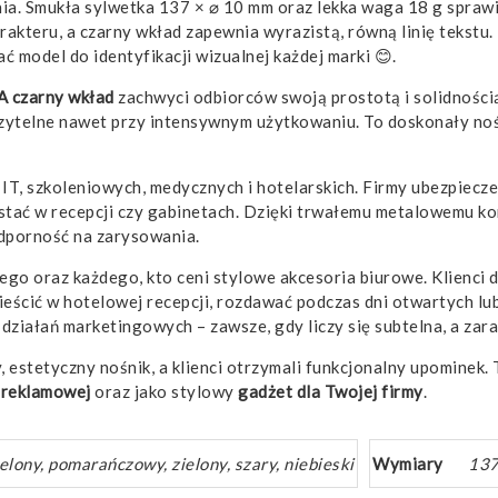
. Smukła sylwetka 137 × ⌀ 10 mm oraz lekka waga 18 g sprawiaj
rakteru, a czarny wkład zapewnia wyrazistą, równą linię tekst
odel do identyfikacji wizualnej każdej marki 😊.
 czarny wkład
zachwyci odbiorców swoją prostotą i solidności
ytelne nawet przy intensywnym użytkowaniu. To doskonały nośn
 IT, szkoleniowych, medycznych i hotelarskich. Firmy ubezpiec
stać w recepcji czy gabinetach. Dzięki trwałemu metalowemu ko
odporność na zarysowania.
ego oraz każdego, kto ceni stylowe akcesoria biurowe. Klienci
eścić w hotelowej recepcji, rozdawać podczas dni otwartych l
ziałań marketingowych – zawsze, gdy liczy się subtelna, a zar
, estetyczny nośnik, a klienci otrzymali funkcjonalny upomine
i
reklamowej
oraz jako stylowy
gadżet
dla Twojej firmy
.
ielony, pomarańczowy, zielony, szary, niebieski
Wymiary
137