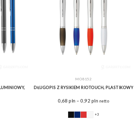
ZOBACZ WIĘCEJ
MO8152
LUMINIOWY,
DŁUGOPIS Z RYSIKIEM RIOTOUCH, PLASTIKOWY
Zakres
0,68
pln
–
0,92
pln
netto
cen:
od
+3
0,68 pln
do
0,92 pln