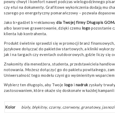
pewny chwyt i komfort nawet podczas wielogodzinnego pisania
czy etui na dokumenty. Grafitowe wykończenia dodają mu cha
szarego po energetyczny pomarańczowy – pozwala dopasować m
Jako b>gadżet b>reklamowy
dla Twojej firmy
Długopis GOMA
albo laserowe grawerowanie, dzięki czemu
logo
pozostanie cz
klienta lub kontrahenta.
Produkt świetnie sprawdzi się w promocji branż finansowych,
językowe dołączać do pakietów startowych, a kliniki wykorzy
jak i na targach czy eventach outdoorowych, gdzie liczy się 
Znakomity dla menedżera, studenta, przedstawiciela handlow
notowania. Możesz dołączyć go do pakietu powitalnego, zami
Uniwersalność tego modelu czyni go wyśmienitym wsparciem d
Wybierz ten długopis, aby Twoje
logo
i
nadruk
zyskały trwały
zastosowaniem, które okaże się doskonałe w każdej kampani
Kolor
biały, błękitny, czarny, czerwony, granatowy, jasnoz