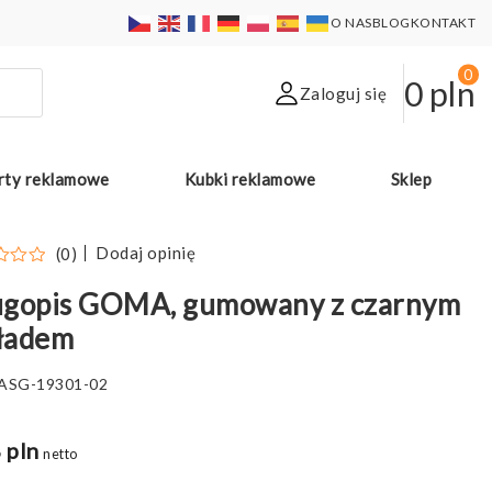
O NAS
BLOG
KONTAKT
0
0
pln
Zaloguj się
rty reklamowe
Kubki reklamowe
Sklep
Dodaj opinię
(0)
ugopis GOMA, gumowany z czarnym
ładem
ASG-19301-02
 pln
netto