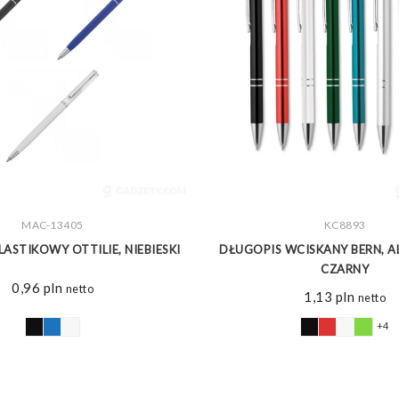
MAC-13405
ZOBACZ WIĘCEJ
ZOBACZ WIĘCEJ
KC8893
ASTIKOWY OTTILIE, NIEBIESKI
DŁUGOPIS WCISKANY BERN, A
CZARNY
0,96
pln
netto
1,13
pln
netto
+4