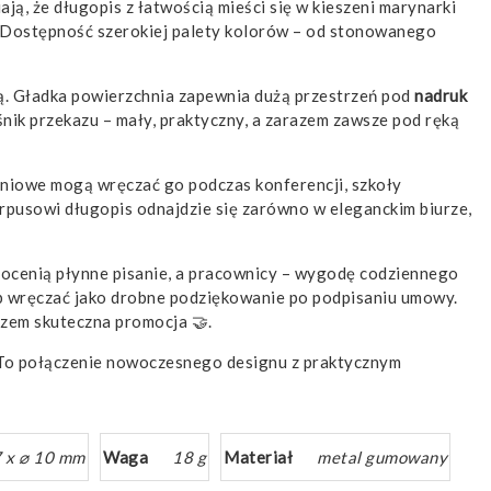
ą, że długopis z łatwością mieści się w kieszeni marynarki
u. Dostępność szerokiej palety kolorów – od stonowanego
ą. Gładka powierzchnia zapewnia dużą przestrzeń pod
nadruk
ik przekazu – mały, praktyczny, a zarazem zawsze pod ręką
zeniowe mogą wręczać go podczas konferencji, szkoły
rpusowi długopis odnajdzie się zarówno w eleganckim biurze,
 docenią płynne pisanie, a pracownicy – wygodę codziennego
ub wręczać jako drobne podziękowanie po podpisaniu umowy.
azem skuteczna promocja 🤝.
k. To połączenie nowoczesnego designu z praktycznym
 x ⌀ 10 mm
Waga
18 g
Materiał
metal gumowany