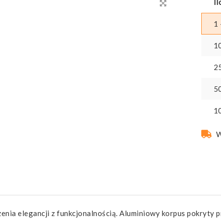
Il
1 
1
2
5
1
W
zenia elegancji z funkcjonalnością. Aluminiowy korpus pokryt