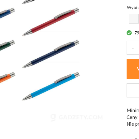
7
-
ilość
Dług
GOM
gumo
z
czar
wkła
Minim
Ceny 
Nie p