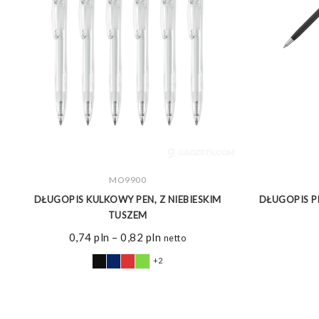
ZOBACZ WIĘCEJ
MO9900
DŁUGOPIS KULKOWY PEN, Z NIEBIESKIM
DŁUGOPIS PL
TUSZEM
Zakres
0,74
pln
–
0,82
pln
netto
cen:
+2
od
0,74 pln
do
0,82 pln