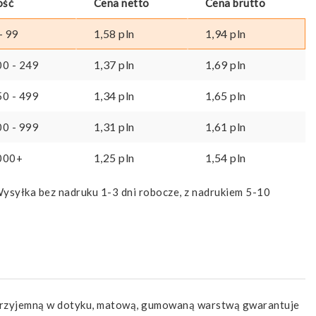
ość
Cena netto
Cena brutto
1,58
pln
1,94
pln
- 99
1,37
pln
1,69
pln
00 - 249
1,34
pln
1,65
pln
50 - 499
1,31
pln
1,61
pln
00 - 999
1,25
pln
1,54
pln
000+
ysyłka bez nadruku 1-3 dni robocze, z nadrukiem 5-10
y przyjemną w dotyku, matową, gumowaną warstwą gwarantuje