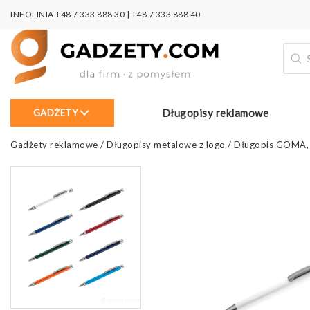
INFOLINIA
+48 7 333 888 30
|
+48 7 333 888 40
Wysz
prod
Długopisy reklamowe
GADŻETY
Gadżety reklamowe
/
Długopisy metalowe z logo
/
Długopis GOMA,