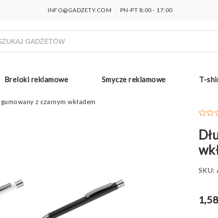
INFO@GADZETY.COM
PN-PT 8:00 - 17:00
ukiwarka
uktów
Breloki reklamowe
Smycze reklamowe
T-shi
 gumowany z czarnym wkładem
Dł
wk
SKU:
1,58