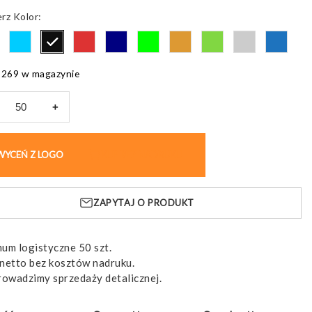
Kolor
9269 w magazynie
+
opis
A,
WYCEŃ Z LOGO
KUP BEZ NADRUKU
wany
nym
ZAPYTAJ O PRODUKT
dem
um logistyczne 50 szt.
netto bez kosztów nadruku.
rowadzimy sprzedaży detalicznej.