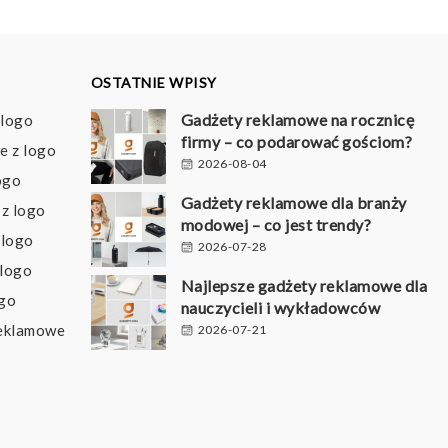
OSTATNIE WPISY
Gadżety reklamowe na rocznicę
 logo
firmy – co podarować gościom?
e z logo
2026-08-04
ogo
Gadżety reklamowe dla branży
z logo
modowej – co jest trendy?
 logo
2026-07-28
 logo
Najlepsze gadżety reklamowe dla
ogo
nauczycieli i wykładowców
reklamowe
2026-07-21