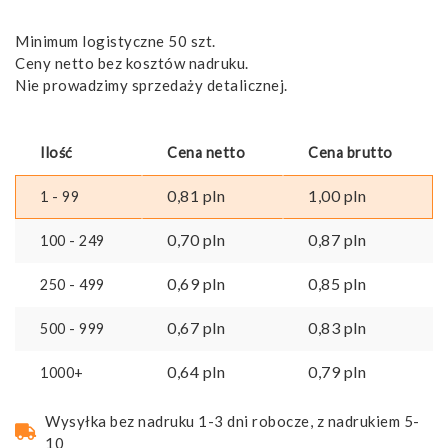
Minimum logistyczne 50 szt.
Ceny netto bez kosztów nadruku.
Nie prowadzimy sprzedaży detalicznej.
Ilość
Cena netto
Cena brutto
0,81
pln
1,00
pln
1 - 99
0,70
pln
0,87
pln
100 - 249
0,69
pln
0,85
pln
250 - 499
0,67
pln
0,83
pln
500 - 999
0,64
pln
0,79
pln
1000+
Wysyłka bez nadruku 1-3 dni robocze, z nadrukiem 5-
10