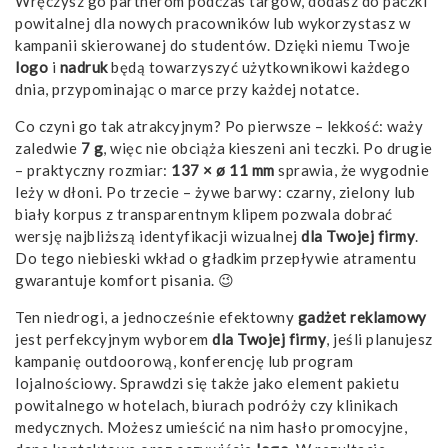
Wręczysz go partnerom podczas targów, dodasz do paczki
powitalnej dla nowych pracowników lub wykorzystasz w
kampanii skierowanej do studentów. Dzięki niemu Twoje
logo
i
nadruk
będą towarzyszyć użytkownikowi każdego
dnia, przypominając o marce przy każdej notatce.
Co czyni go tak atrakcyjnym? Po pierwsze – lekkość: waży
zaledwie
7 g
, więc nie obciąża kieszeni ani teczki. Po drugie
– praktyczny rozmiar:
137 × ø 11 mm
sprawia, że wygodnie
leży w dłoni. Po trzecie – żywe barwy: czarny, zielony lub
biały korpus z transparentnym klipem pozwala dobrać
wersję najbliższą identyfikacji wizualnej
dla Twojej firmy
.
Do tego niebieski wkład o gładkim przepływie atramentu
gwarantuje komfort pisania. 😉
Ten niedrogi, a jednocześnie efektowny
gadżet
reklamowy
jest perfekcyjnym wyborem
dla Twojej firmy
, jeśli planujesz
kampanię outdoorową, konferencję lub program
lojalnościowy. Sprawdzi się także jako element pakietu
powitalnego w hotelach, biurach podróży czy klinikach
medycznych. Możesz umieścić na nim hasło promocyjne,