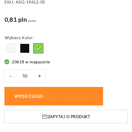
SKU:
ASG-19612-05
0,81 pln
netto
Kolor
20618 w magazynie
-
+
ilość
Długopis
KEDU,
WYCEŃ Z LOGO
KUP BEZ NADRUKU
z
przezroczystym
klipem
ZAPYTAJ O PRODUKT