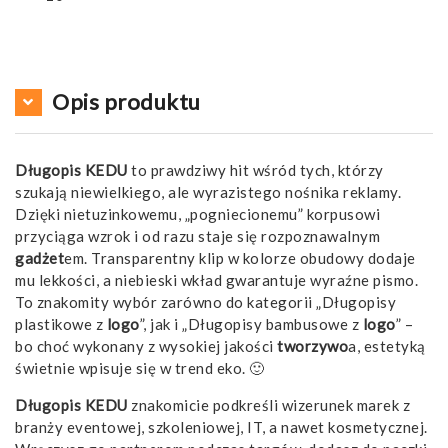
Opis produktu
Długopis KEDU
to prawdziwy hit wśród tych, którzy
szukają niewielkiego, ale wyrazistego nośnika reklamy.
Dzięki nietuzinkowemu, „pogniecionemu” korpusowi
przyciąga wzrok i od razu staje się rozpoznawalnym
gadżet
em. Transparentny klip w kolorze obudowy dodaje
mu lekkości, a niebieski wkład gwarantuje wyraźne pismo.
To znakomity wybór zarówno do kategorii „Długopisy
plastikowe z
logo
”, jak i „Długopisy bambusowe z
logo
” –
bo choć wykonany z wysokiej jakości
tworzywo
a, estetyką
świetnie wpisuje się w trend eko. 🙂
Długopis KEDU
znakomicie podkreśli wizerunek marek z
branży eventowej, szkoleniowej, IT, a nawet kosmetycznej.