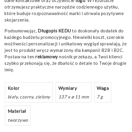
dane kontaktowe oraz oczywiście
logo
. W rezultacie
otrzymujesz praktyczne narzędzie codziennego użytku,
które buduje rozpoznawalność marki i utrwala pozytywne
skojarzenia.
Podsumowując,
Długopis KEDU
to doskonały dodatek do
każdego budżetu promocyjnego. Niewielki koszt, szerokie
możliwości personalizacji i unikatowy wygląd sprawiają, że
jest to produkt wręcz wymarzony dla kampanii B2B i B2C.
Postaw na ten
reklamowy
nośnik przekazu, a Twoi klienci
szybko przekonają się, że dbałość o detale to Twoje drugie
imię.
Kolor
Wymiary
Waga
biały, czarny, zielony
137 x ø 11 mm
7 g
Materiał
tworzywo