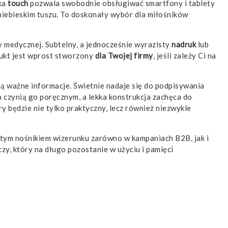
wka
touch
pozwala swobodnie obsługiwać smartfony i tablety
iebieskim tuszu. To doskonały wybór dla miłośników
zy medycznej. Subtelny, a jednocześnie wyrazisty
nadruk
lub
dukt jest wprost stworzony
dla Twojej firmy
, jeśli zależy Ci na
ą ważne informacje. Świetnie nadaje się do podpisywania
 czynią go poręcznym, a lekka konstrukcja zachęca do
y będzie nie tylko praktyczny, lecz również niezwykle
itym nośnikiem wizerunku zarówno w kampaniach B2B, jak i
zy, który na długo pozostanie w użyciu i pamięci