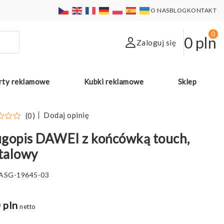
O NAS
BLOG
KONTAKT
0
0
pln
Zaloguj się
rty reklamowe
Kubki reklamowe
Sklep
Dodaj opinię
(0)
gopis DAWEI z końcówką touch,
talowy
ASG-19645-03
 pln
netto