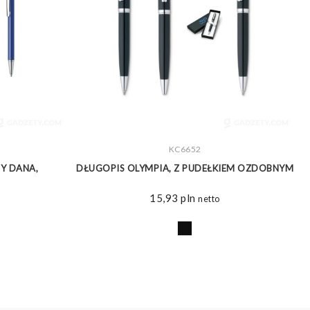
ZOBACZ WIĘCEJ
KC6652
Y DANA,
DŁUGOPIS OLYMPIA, Z PUDEŁKIEM OZDOBNYM
15,93
pln
netto