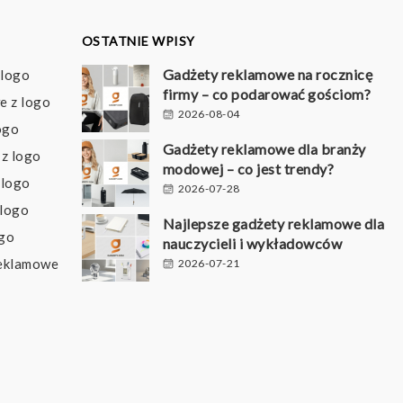
OSTATNIE WPISY
Gadżety reklamowe na rocznicę
 logo
firmy – co podarować gościom?
e z logo
2026-08-04
ogo
Gadżety reklamowe dla branży
z logo
modowej – co jest trendy?
 logo
2026-07-28
 logo
Najlepsze gadżety reklamowe dla
ogo
nauczycieli i wykładowców
reklamowe
2026-07-21