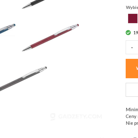
1
-
ilość
Dług
DAW
z
końc
touch
meta
Minim
Ceny 
Nie p