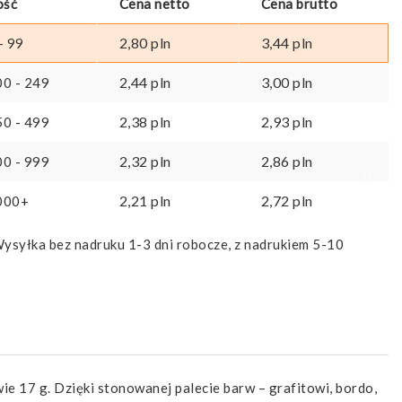
ość
Cena netto
Cena brutto
2,80
pln
3,44
pln
- 99
2,44
pln
3,00
pln
00 - 249
2,38
pln
2,93
pln
50 - 499
2,32
pln
2,86
pln
00 - 999
2,21
pln
2,72
pln
000+
ysyłka bez nadruku 1-3 dni robocze, z nadrukiem 5-10
e 17 g. Dzięki stonowanej palecie barw – grafitowi, bordo,