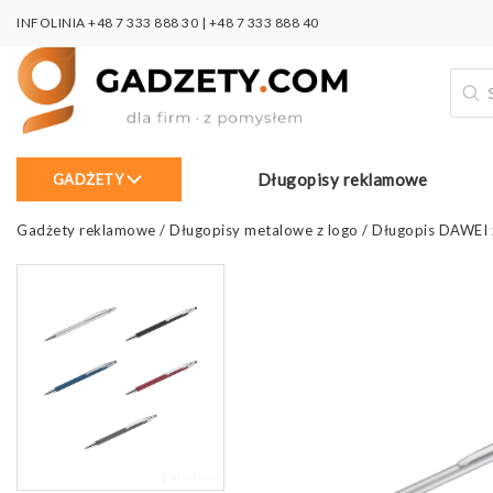
INFOLINIA
+48 7 333 888 30
|
+48 7 333 888 40
Wysz
prod
Długopisy reklamowe
GADŻETY
Gadżety reklamowe
/
Długopisy metalowe z logo
/
Długopis DAWEI 