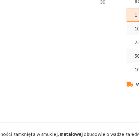
Il
1 
1
2
5
1
W
lności zamknięta w smukłej,
metalowej
obudowie o wadze zaledwi