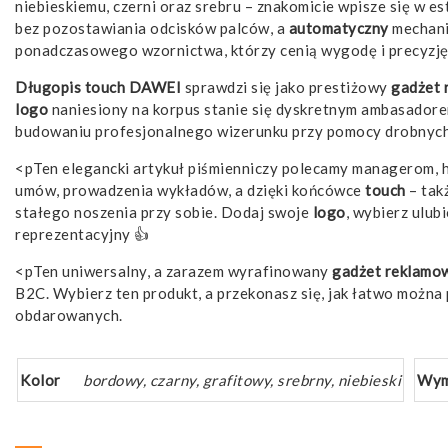
niebieskiemu, czerni oraz srebru – znakomicie wpisze się w 
bez pozostawiania odcisków palców, a
automatyczny
mechani
ponadczasowego wzornictwa, którzy cenią wygodę i precyzję 
Długopis touch DAWEI
sprawdzi się jako prestiżowy
gadżet
logo
naniesiony na korpus stanie się dyskretnym ambasadorem
budowaniu profesjonalnego wizerunku przy pomocy drobnych,
<pTen elegancki artykuł piśmienniczy polecamy managerom, h
umów, prowadzenia wykładów, a dzięki końcówce
touch
– tak
stałego noszenia przy sobie. Dodaj swoje
logo
, wybierz ulub
reprezentacyjny 👍
<pTen uniwersalny, a zarazem wyrafinowany
gadżet
reklamo
B2C. Wybierz ten produkt, a przekonasz się, jak łatwo można 
obdarowanych.
Kolor
bordowy, czarny, grafitowy, srebrny, niebieski
Wym