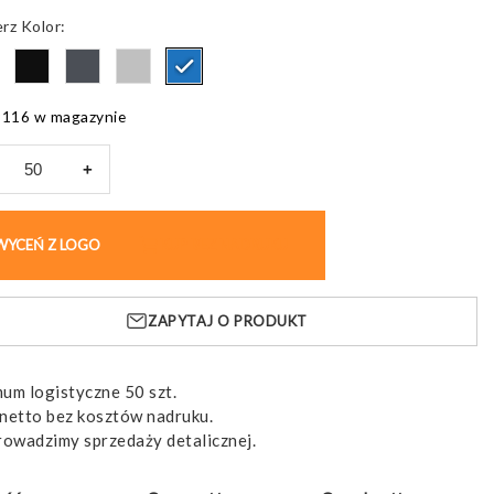
Kolor
9116 w magazynie
+
opis
EI
WYCEŃ Z LOGO
KUP BEZ NADRUKU
ówką
,
ZAPYTAJ O PRODUKT
lowy
um logistyczne 50 szt.
netto bez kosztów nadruku.
rowadzimy sprzedaży detalicznej.