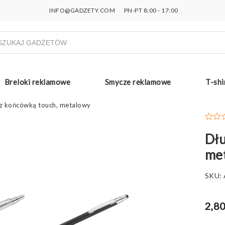
INFO@GADZETY.COM
PN-PT 8:00 - 17:00
ukiwarka
uktów
Breloki reklamowe
Smycze reklamowe
T-shi
z końcówką touch, metalowy
Dłu
me
SKU:
2,80