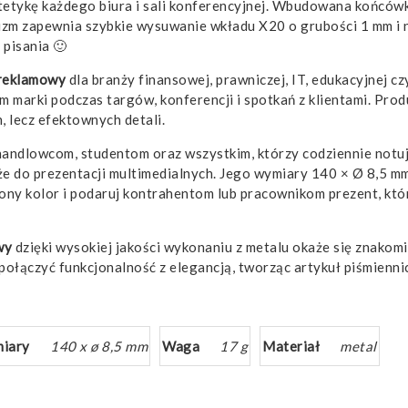
estetykę każdego biura i sali konferencyjnej. Wbudowana końcó
zm zapewnia szybkie wysuwanie wkładu X20 o grubości 1 mm i n
pisania 🙂
reklamowy
dla branży finansowej, prawniczej, IT, edukacyjnej c
 marki podczas targów, konferencji i spotkań z klientami. Pro
 lecz efektownych detali.
andlowcom, studentom oraz wszystkim, którzy codziennie notuj
że do prezentacji multimedialnych. Jego wymiary 140 × Ø 8,5 mm
iony kolor i podaruj kontrahentom lub pracownikom prezent, któr
wy
dzięki wysokiej jakości wykonaniu z metalu okaże się znakom
połączyć funkcjonalność z elegancją, tworząc artykuł piśmiennic
iary
140 x ø 8,5 mm
Waga
17 g
Materiał
metal