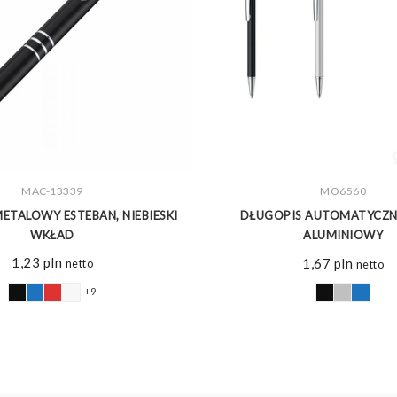
MAC-13339
ZOBACZ WIĘCEJ
ZOBACZ WIĘCEJ
MO6560
ETALOWY ESTEBAN, NIEBIESKI
DŁUGOPIS AUTOMATYCZN
WKŁAD
ALUMINIOWY
1,23
pln
1,67
pln
netto
netto
+9