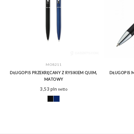
ZOBACZ WIĘCEJ
MO8211
D
DŁUGOPIS PRZEKRĘCANY Z RYSIKIEM QUIM,
DŁUGOPIS M
MATOWY
3,53
pln
netto