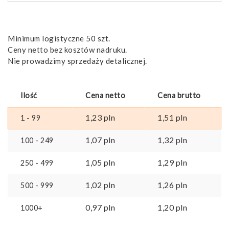
recyklingu
Minimum logistyczne 50 szt.
Ceny netto bez kosztów nadruku.
Nie prowadzimy sprzedaży detalicznej.
Ilość
Cena netto
Cena brutto
1,23
pln
1,51
pln
1 - 99
1,07
pln
1,32
pln
100 - 249
1,05
pln
1,29
pln
250 - 499
1,02
pln
1,26
pln
500 - 999
0,97
pln
1,20
pln
1000+