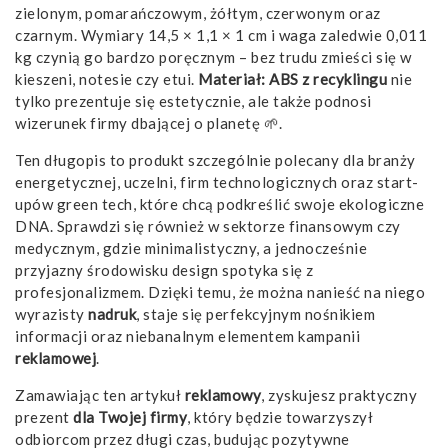
zielonym, pomarańczowym, żółtym, czerwonym oraz
czarnym. Wymiary 14,5 × 1,1 × 1 cm i waga zaledwie 0,011
kg czynią go bardzo poręcznym – bez trudu zmieści się w
kieszeni, notesie czy etui.
Materiał: ABS z recyklingu
nie
tylko prezentuje się estetycznie, ale także podnosi
wizerunek firmy dbającej o planetę 🌱.
Ten długopis to produkt szczególnie polecany dla branży
energetycznej, uczelni, firm technologicznych oraz start-
upów green tech, które chcą podkreślić swoje ekologiczne
DNA. Sprawdzi się również w sektorze finansowym czy
medycznym, gdzie minimalistyczny, a jednocześnie
przyjazny środowisku design spotyka się z
profesjonalizmem. Dzięki temu, że można nanieść na niego
wyrazisty
nadruk
, staje się perfekcyjnym nośnikiem
informacji oraz niebanalnym elementem kampanii
reklamowej
.
Zamawiając ten artykuł
reklamowy
, zyskujesz praktyczny
prezent
dla Twojej firmy
, który będzie towarzyszył
odbiorcom przez długi czas, budując pozytywne