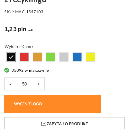
SKU:
MAC-1547103
1,23 pln
netto
Kolor
35092 w magazynie
-
+
ilość
Długopis
reklamowy
WYCEŃ Z LOGO
KUP BEZ NADRUKU
MAJA,
z
ABS
ZAPYTAJ O PRODUKT
z