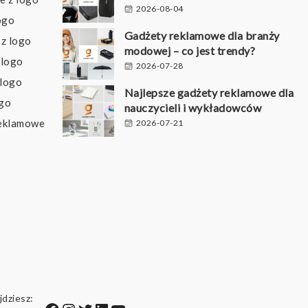
2026-08-04
ogo
Gadżety reklamowe dla branży
z logo
modowej – co jest trendy?
 logo
2026-07-28
 logo
Najlepsze gadżety reklamowe dla
ogo
nauczycieli i wykładowców
reklamowe
2026-07-21
jdziesz: