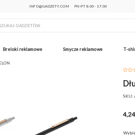
INFO@GADZETY.COM
PN-PT 8:00 - 17:00
ukiwarka
uktów
Breloki reklamowe
Smycze reklamowe
T-shi
 ELON
Dł
SKU:
4,24