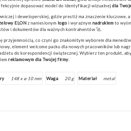
erfekcyjnie dopasować model do identyfikacji wizualnej
dla Twoje
niczej i deweloperskiej, gdzie prestiż ma znaczenie kluczowe, 
żelowy ELON
z naniesionym
logo
i wyraźnym
nadrukiem
to wyśm
raktów i dokumentów dla ważnych kontrahentów 🚀.
się przyjemnością, co czyni go znakomitym wyborem dla menedż
mowy, element welcome packu dla nowych pracowników lub nagr
dżetu do korespondencji świątecznej. Wybierz ten produkt, aby 
niem
reklamowym
dla Twojej firmy
.
ry
148 x ⌀ 10 mm
Waga
20 g
Materiał
metal