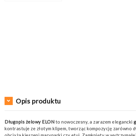
Opis produktu
Długopis żelowy ELON
to nowoczesny, a zarazem elegancki
kontrastuje ze złotym klipem, tworząc kompozycję zarówno d
obciąża kieszeni marynarki czy etui. Zamknięty w wytrzymałe