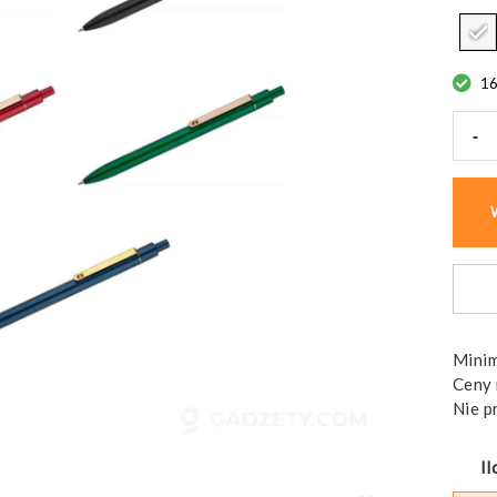
1
-
ilość
Dług
żelo
ELON
Minim
Ceny 
Nie p
Il