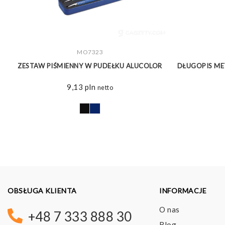
ZOBACZ WIĘCEJ
MO7323
ZESTAW PIŚMIENNY W PUDEŁKU ALUCOLOR
DŁUGOPIS ME
9,13
pln
netto
OBSŁUGA KLIENTA
INFORMACJE
O nas
+48 7 333 888 30
Blog