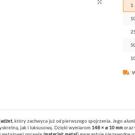
1 
1
2
5
1
W
gadżet
, który zachwyca już od pierwszego spojrzenia. Jego al
yskretną, jak i luksusową. Dzięki wymiarom
148 × ⌀ 10 mm
oraz 
j metalowej oprawie (
materiał: metal
) gwarantuje niezawodne uż