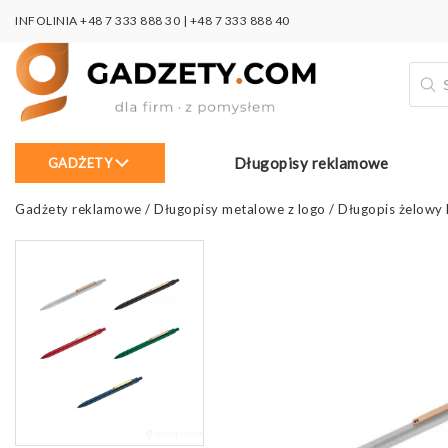
INFOLINIA
+48 7 333 888 30
|
+48 7 333 888 40
Wysz
prod
Długopisy reklamowe
GADŻETY
Gadżety reklamowe
/
Długopisy metalowe z logo
/
Długopis żelowy