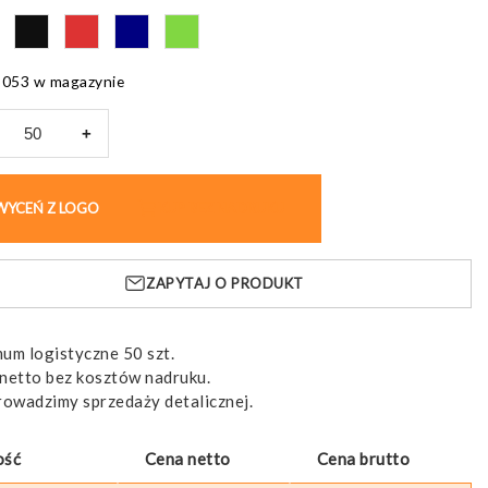
6053 w magazynie
+
opis
wy
WYCEŃ Z LOGO
KUP BEZ NADRUKU
ZAPYTAJ O PRODUKT
um logistyczne 50 szt.
netto bez kosztów nadruku.
rowadzimy sprzedaży detalicznej.
ość
Cena netto
Cena brutto