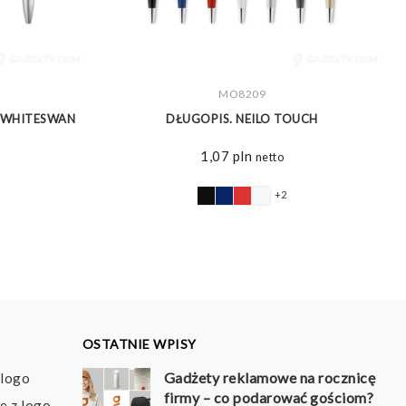
ZOBACZ WIĘCEJ
MO8209
S WHITESWAN
DŁUGOPIS. NEILO TOUCH
1,07
pln
netto
+2
OSTATNIE WPISY
Gadżety reklamowe na rocznicę
 logo
firmy – co podarować gościom?
e z logo