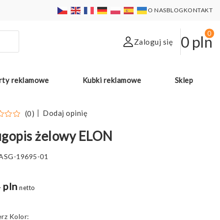
O NAS
BLOG
KONTAKT
0
0
pln
Zaloguj się
rty reklamowe
Kubki reklamowe
Sklep
Dodaj opinię
(0)
ugopis żelowy ELON
ASG-19695-01
 pln
netto
Kolor