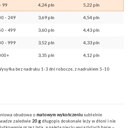
4,24
pln
5,22
pln
- 99
3,69
pln
4,54
pln
00 - 249
3,60
pln
4,43
pln
50 - 499
3,52
pln
4,33
pln
00 - 999
3,35
pln
4,12
pln
000+
ysyłka bez nadruku 1-3 dni robocze, z nadrukiem 5-10
uminiowa obudowa o
matowym wykończeniu
subtelnie
wadze zaledwie
20 g
długopis doskonale leży w dłoni i nie
ytkowanie przez lata, a paleta pięciu wyrazistych barw –