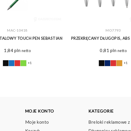
MAC-10418
ZOBACZ WIĘCEJ
ZOBACZ WIĘCEJ
MO7793
TALOWY TOUCH PEN SEBASTIAN
PRZEKRĘCANY DŁUGOPIS, AB
1,84
pln
0,81
pln
netto
netto
+1
+1
MOJE KONTO
KATEGORIE
Moje konto
Breloki reklamowe z
Koszyk
Długopisy reklamow