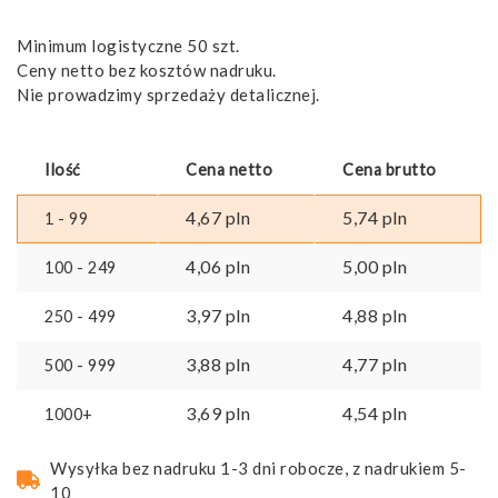
Minimum logistyczne 50 szt.
Ceny netto bez kosztów nadruku.
Nie prowadzimy sprzedaży detalicznej.
Ilość
Cena netto
Cena brutto
4,67
pln
5,74
pln
1 - 99
4,06
pln
5,00
pln
100 - 249
3,97
pln
4,88
pln
250 - 499
3,88
pln
4,77
pln
500 - 999
3,69
pln
4,54
pln
1000+
Wysyłka bez nadruku 1-3 dni robocze, z nadrukiem 5-
10