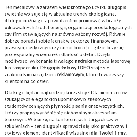
Ten metalowy, a zarazem wielokrotnego użytku długopis
świetnie wpisuje się w aktualne trendy ekologiczne,
dlatego można go z powodzeniem promować w branży
odnawialnych źródeł energii, organizacji proekologicznych
czy firm stawiających na zrównoważony rozwój. Równie
dobrze poradzi sobie jednak w sektorze finansowym,
prawnym, medycznym czy nieruchomości, gdzie liczy się
profesjonalny wizerunek i dbałość o detal. Dzięki
możliwości wykonania trwałego
nadruku
metodą laserową
lub tampodruku,
Długopis żelowy IDEO
staje się
znakomitym narzędziem
reklamowym
, które towarzyszy
klientom na co dzień.
Dla kogo będzie najbardziej korzystny? Dla menedżerów
szukających eleganckich upominków biznesowych,
studentów ceniących płynność pisania oraz wszystkich,
którzy pragną wyróżnić się niebanalnym akcesorium
biurowym. W biurze, na konferencjach, targach czy w
szkoleniach – ten długopis sprawdzi się jako praktyczny i
stylowy element identyfikacji wizualnej
dla Twojej firmy
.