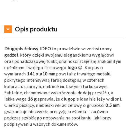
Opis produktu
Długopis żelowy IDEO
to prawdziwie wszechstronny
gadżet
, który dzięki swojemu eleganckiemu wyglądowi
oraz ponadczasowej funkcjonalności staje się znakomitym
nośnikiem Twojego firmowego
logo
😊. Korpus o
wymiarach
141 x ø10 mm
powstał z trwałego
metalu
,
pokrytego intensywną farbą dostępną w czterech
kolorach: czarnym, niebieskim, białym i turkusowym.
Subtelne, chromowane wykończenia dodają prestiżu, a
lekka waga
16 g
sprawia, że długopis idealnie leży w dłoni.
Cienko piszący, niebieski wkład żelowy o grubości
0,5 mm
gwarantuje niezwykłą precyzję kreślenia – zarówno
podczas szybkiego notowania na spotkaniu, jak i przy
podpisywaniu ważnych dokumentów.