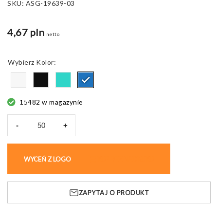
SKU:
ASG-19639-03
4,67 pln
netto
Kolor
15482 w magazynie
-
+
ilość
Długopis
żelowy
WYCEŃ Z LOGO
KUP BEZ NADRUKU
IDEO,
cienki
wkład
ZAPYTAJ O PRODUKT
0,5
mm