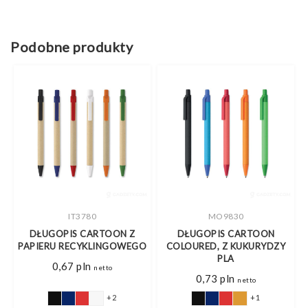
Podobne produkty
IT3780
MO9830
DŁUGOPIS CARTOON Z
DŁUGOPIS CARTOON
AD
PAPIERU RECYKLINGOWEGO
COLOURED, Z KUKURYDZY
PLA
0,67
pln
netto
0,73
pln
netto
+2
+1