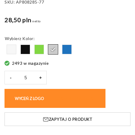
SKU:
AP808285-77
28,50 pln
netto
Kolor
2493 w magazynie
-
+
ilość
Worek
ze
WYCEŃ Z LOGO
KUP BEZ NADRUKU
sznurkami
Duodraw,
z
ZAPYTAJ O PRODUKT
przegrodą