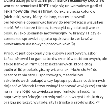
Dzięki dużej powierzchni pod
nadruk
reklamowy
Duodraw
worek ze sznurkami RPET
staje się uniwersalnym
gadżet
reklamowy
dla Twojej firmy
. Kolekcja pięciu kolorów
(niebieski, szary, biały, zielony, czarny) pozwoli
perfekcyjnie dopasować barwy do identyfikacji wizualnej
marki. W sektorze fitness, turystyki czy edukacji worek
posłuży jako upominek motywacyjny; w branży IT czy e-
commerce sprawdzi się jako opakowanie zestawów
powitalnych dla nowych pracowników. 🚀
Produkt jest doskonały dla klubów sportowych, szkół
tańca, siłowni i organizatorów eventów outdoorowych, ale
także banków i firm ubezpieczeniowych, które chcą
podkreślić proekologiczny wizerunek. Może służyć do
przenoszenia stroju sportowego, materiałów
szkoleniowych, zakupów czy laptopa podczas codziennych
dojazdów. Worek łatwo zwinąć i schować w większej torbie
na ramię z
logo
, co zwiększa jego funkcjonalność. To
naprawdę perfekcyjne rozwiązanie dla wszystkich, którzy
pragną połączyć wygodę, styl i troskę o środowisko. 🌱