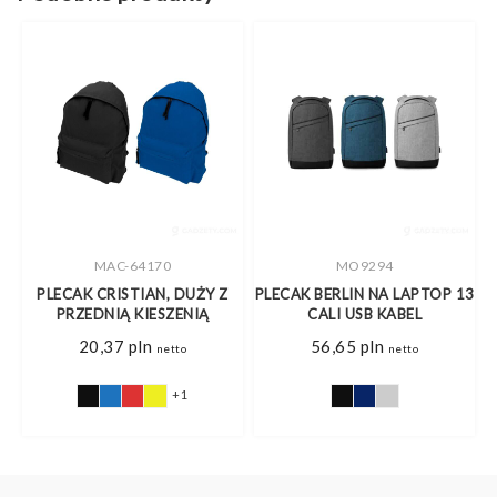
MAC-64170
MO9294
Z
PLECAK CRISTIAN, DUŻY Z
PLECAK BERLIN NA LAPTOP 13
PRZEDNIĄ KIESZENIĄ
CALI USB KABEL
res
20,37
pln
56,65
pln
o
netto
netto
8 pln
+1
0 pln