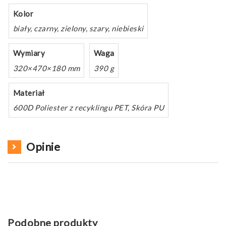
Kolor
biały, czarny, zielony, szary, niebieski
Wymiary
Waga
320×470×180 mm
390 g
Materiał
600D Poliester z recyklingu PET, Skóra PU
Opinie
Podobne produkty