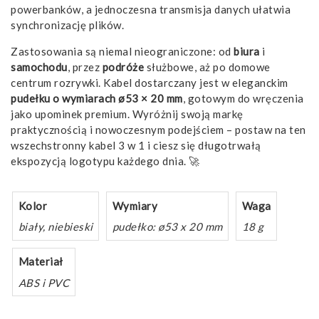
powerbanków, a jednoczesna transmisja danych ułatwia
synchronizację plików.
Zastosowania są niemal nieograniczone: od
biura
i
samochodu
, przez
podróże
służbowe, aż po domowe
centrum rozrywki. Kabel dostarczany jest w eleganckim
pudełku o wymiarach ø53 × 20 mm
, gotowym do wręczenia
jako upominek premium. Wyróżnij swoją markę
praktycznością i nowoczesnym podejściem – postaw na ten
wszechstronny kabel 3 w 1 i ciesz się długotrwałą
ekspozycją logotypu każdego dnia. 🚀
Kolor
Wymiary
Waga
biały, niebieski
pudełko: ø53 x 20 mm
18 g
Materiał
ABS i PVC