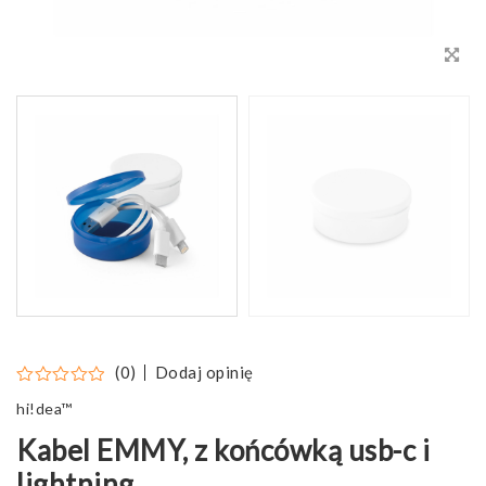
Dodaj opinię
(0)
hi!dea™
Kabel EMMY, z końcówką usb-c i
lightning