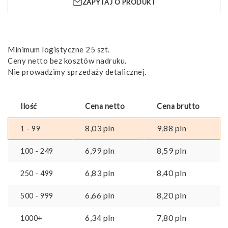
ZAPYTAJ O PRODUKT
c
i
lightning
Minimum logistyczne 25 szt.
Ceny netto bez kosztów nadruku.
Nie prowadzimy sprzedaży detalicznej.
Ilość
Cena netto
Cena brutto
8,03
pln
9,88
pln
1 - 99
6,99
pln
8,59
pln
100 - 249
6,83
pln
8,40
pln
250 - 499
6,66
pln
8,20
pln
500 - 999
6,34
pln
7,80
pln
1000+