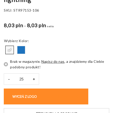
SKU:
STR97153-106
8,03 pln
8,03 pln
Zakres
–
netto
cen:
od
Kolor
8,03 pln
do
8,15 pln
Brak w magazynie.
Napisz do nas
, a znajdziemy dla Ciebie
podobny produkt!
-
+
ilość
Kabel
EMMY,
WYCEŃ Z LOGO
KUP BEZ NADRUKU
z
końcówką
usb-